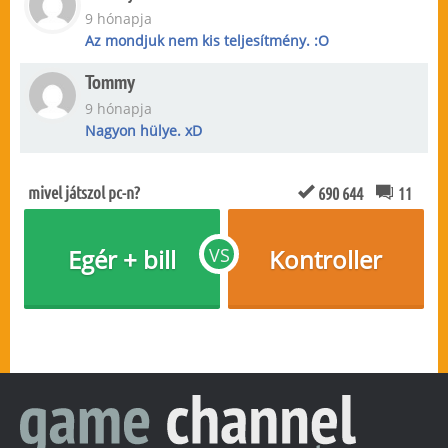
9 hónapja
Az mondjuk nem kis teljesítmény. :O
Tommy
9 hónapja
Nagyon hülye. xD
mivel játszol pc-n?
690 644
11
Egér + bill
VS
Kontroller