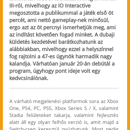
III-ról, mivelhogy az IO Interactive
megosztotta a publikummal a játék első öt
percét, ami nettó gameplay-nek minősül,
ergo azt az öt percnyi ismerhetjük meg, ami
az indítást követően fogad minket. A dubaji
küldetés kezdetével barátkozhatunk az
alábbiakban, mivelhogy ezzel a helyszínnel
fog rajtolni a 47-es ügynök harmadik nagy
kalandja. Várhatóan január 20-án debütál a
program, úgyhogy pont ideje volt egy
kedvcsinálónak.
A várható megjelenési platformok sora az Xbox
One, PS4, PC, PS5, Xbox Series S / X, valamint
Stadia felületeket takarja, valamint fejlesztés
alatt áll egy olyan felhős verzió is, amit majd a
Switch-csen keresztül nyúzhatunk. Most pedig