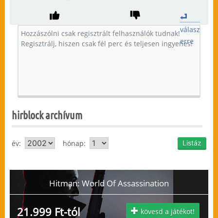
válasz
erre
hirblock archívum
év:
hónap:
Hitman: World Of Assassination
21.999 Ft-tól
kövesd a játékot!