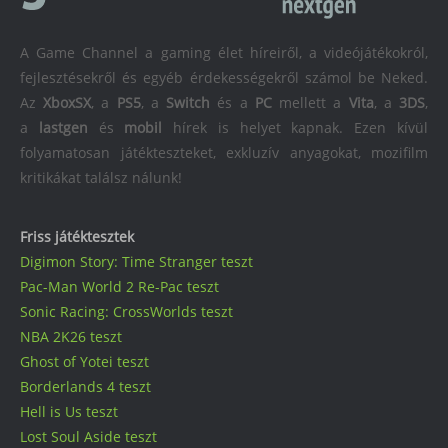
A Game Channel a gaming élet híreiről, a videójátékokról,
fejlesztésekről és egyéb érdekességekről számol be Neked.
Az
XboxSX
, a
PS5
, a
Switch
és a
PC
mellett a
Vita
, a
3DS
,
a
lastgen
és
mobil
hírek is helyet kapnak. Ezen kívül
folyamatosan játékteszteket, exkluzív anyagokat, mozifilm
kritikákat találsz nálunk!
Friss játéktesztek
Digimon Story: Time Stranger teszt
Pac-Man World 2 Re-Pac teszt
Sonic Racing: CrossWorlds teszt
NBA 2K26 teszt
Ghost of Yotei teszt
Borderlands 4 teszt
Hell is Us teszt
Lost Soul Aside teszt