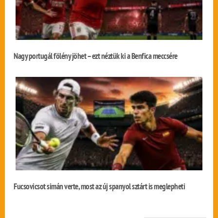
Nagy portugál fölény jöhet – ezt néztük ki a Benfica meccsére
Fucsovicsot simán verte, most az új spanyol sztárt is meglepheti