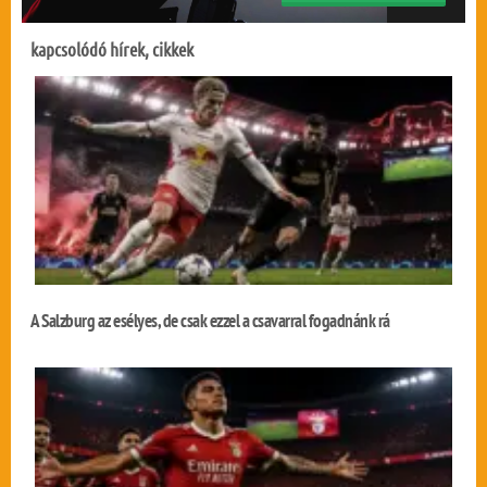
kapcsolódó hírek, cikkek
A Salzburg az esélyes, de csak ezzel a csavarral fogadnánk rá