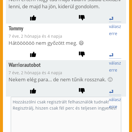
lenni, de majd ha jön, kiderül gondolom.
válasz
Tommy
erre
7 éve, 2 hónapja és 4 napja
Hátöööööö nem győzött meg. 😄
válasz
Warriorautobot
erre
7 éve, 2 hónapja és 4 napja
Nekem elég para… de nem tűnik rossznak. 🙂
válasz
erre