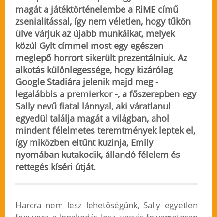
magát a játéktörténelembe a RiME című
zsenialitással, így nem véletlen, hogy tűkön
ülve várjuk az újabb munkáikat, melyek
közül Gylt címmel most egy egészen
meglepő horrort sikerült prezentálniuk. Az
alkotás különlegessége, hogy kizárólag
Google Stadiára jelenik majd meg -
legalábbis a premierkor -, a főszerepben egy
Sally nevű fiatal lánnyal, aki váratlanul
egyedül találja magát a világban, ahol
mindent félelmetes teremtmények leptek el,
így miközben eltűnt kuzinja, Emily
nyomában kutakodik, állandó félelem és
rettegés kíséri útját.
Harcra nem lesz lehetőségünk, Sally egyetlen
fegyvere a lopakodás lesz, vagyis folyamatosan