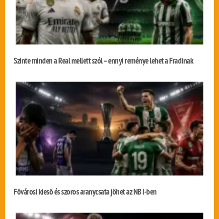
Szinte minden a Real mellett szól – ennyi reménye lehet a Fradinak
Fővárosi kieső és szoros aranycsata jöhet az NB I-ben