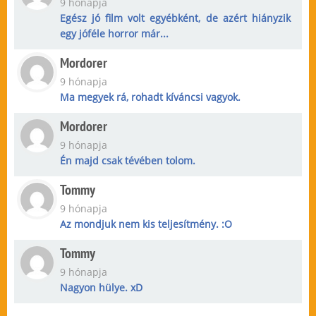
9 hónapja
Egész jó film volt egyébként, de azért hiányzik
egy jóféle horror már...
Mordorer
9 hónapja
Ma megyek rá, rohadt kíváncsi vagyok.
Mordorer
9 hónapja
Én majd csak tévében tolom.
Tommy
9 hónapja
Az mondjuk nem kis teljesítmény. :O
Tommy
9 hónapja
Nagyon hülye. xD