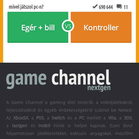
mivel játszol pc-n?
690 644
11
Egér + bill
VS
Kontroller
A Game Channel a gaming élet híreiről, a videójátékokról,
fejlesztésekről és egyéb érdekességekről számol be Neked.
Az
XboxSX
, a
PS5
, a
Switch
és a
PC
mellett a
Vita
, a
3DS
,
a
lastgen
és
mobil
hírek is helyet kapnak. Ezen kívül
folyamatosan játékteszteket, exkluzív anyagokat, mozifilm