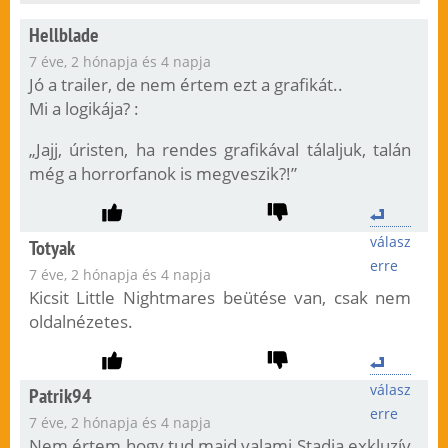
Hellblade
7 éve, 2 hónapja és 4 napja
Jó a trailer, de nem értem ezt a grafikát..
Mi a logikája? :
„Jajj, úristen, ha rendes grafikával tálaljuk, talán
még a horrorfanok is megveszik?!”
válasz
Totyak
erre
7 éve, 2 hónapja és 4 napja
Kicsit Little Nightmares beütése van, csak nem
oldalnézetes.
válasz
Patrik94
erre
7 éve, 2 hónapja és 4 napja
Nem értem hogy tud majd valami Stadia exkluzív