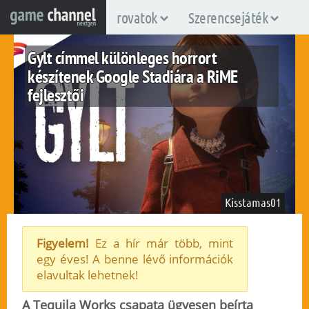
rovatok
Szerencsejáték
Gylt címmel különleges horrort
készítenek Google Stadiára a RiME
fejlesztői
Kisstamas01
Figyelem!
Ez a hír már több, mint
egy éves! A benne lévő információk
stadia
elavultak lehetnek!
2019. június 7.
102
A Tequila Works csapata ügyesen beírta