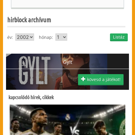
hirblock archívum
év:
hónap:
Gylt
kövesd a játékot!
kapcsolódó hírek, cikkek