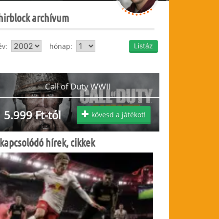
hirblock archívum
év:
hónap:
Call of Duty WWII
5.999 Ft-tól
kövesd a játékot!
kapcsolódó hírek, cikkek