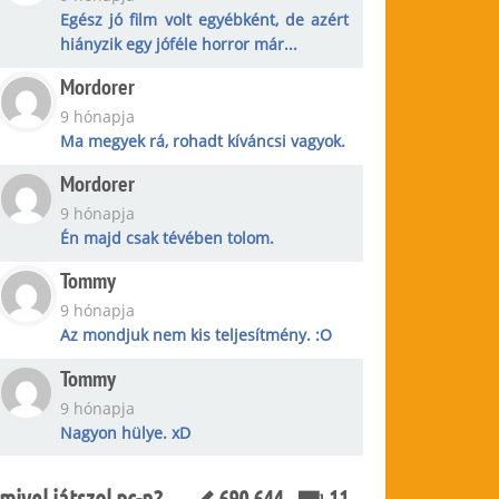
Egész jó film volt egyébként, de azért
hiányzik egy jóféle horror már...
Mordorer
9 hónapja
Ma megyek rá, rohadt kíváncsi vagyok.
Mordorer
9 hónapja
Én majd csak tévében tolom.
Tommy
9 hónapja
Az mondjuk nem kis teljesítmény. :O
Tommy
9 hónapja
Nagyon hülye. xD
mivel játszol pc-n?
690 644
11