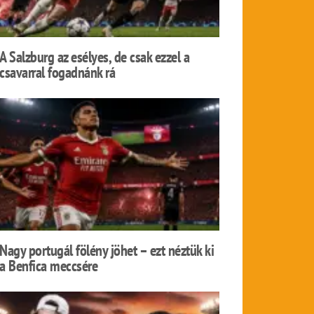
A Salzburg az esélyes, de csak ezzel a
csavarral fogadnánk rá
Nagy portugál fölény jöhet – ezt néztük ki
a Benfica meccsére