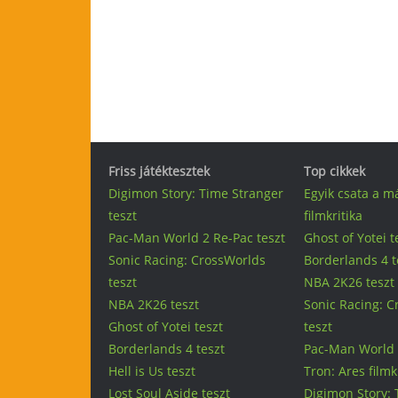
Friss játéktesztek
Top cikkek
Digimon Story: Time Stranger
Egyik csata a m
teszt
filmkritika
Pac-Man World 2 Re-Pac teszt
Ghost of Yotei t
Sonic Racing: CrossWorlds
Borderlands 4 t
teszt
NBA 2K26 teszt
NBA 2K26 teszt
Sonic Racing: 
Ghost of Yotei teszt
teszt
Borderlands 4 teszt
Pac-Man World 
Hell is Us teszt
Tron: Ares filmk
Lost Soul Aside teszt
Digimon Story: 