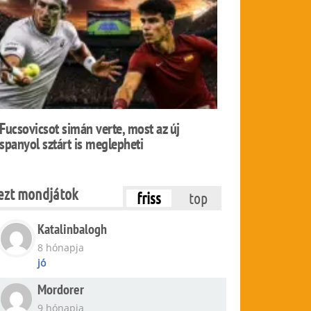
Fucsovicsot simán verte, most az új
spanyol sztárt is meglepheti
ezt mondjátok
friss
top
Katalinbalogh
8 hónapja
jó
Mordorer
9 hónapja