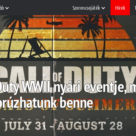
bb
Szerencsejáték
Hírek
f Duty WWII nyári eventje
orúzhatunk benne