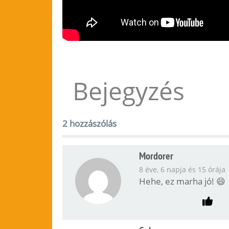
Bejegyzés
2 hozzászólás
Mordorer
8 éve, 6 napja és 15 órája
Hehe, ez marha jó! 😄