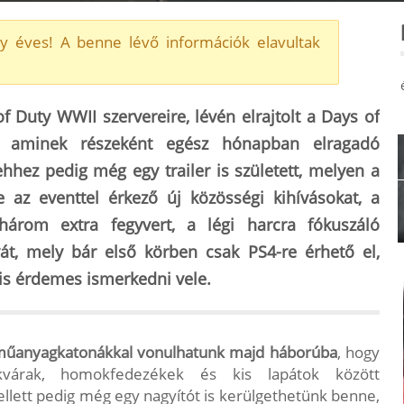
y éves! A benne lévő információk elavultak
f Duty WWII szervereire, lévén elrajtolt a Days of
, aminek részeként egész hónapban elragadó
hez pedig még egy trailer is született, melyen a
 az eventtel érkező új közösségi kihívásokat, a
 három extra fegyvert, a légi harcra fókuszáló
át, mely bár első körben csak PS4-re érhető el,
is érdemes ismerkedni vele.
műanyagkatonákkal vonulhatunk majd háborúba
, hogy
várak, homokfedezékek és kis lapátok között
ellett pedig még egy nagyítót is kerülgethetünk benne,