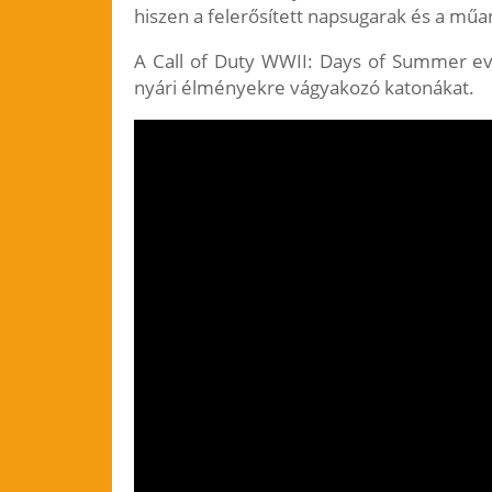
hiszen a felerősített napsugarak és a mű
A Call of Duty WWII: Days of Summer eve
nyári élményekre vágyakozó katonákat.