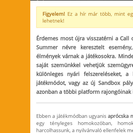
Figyelem!
Ez a hír már több, mint eg
lehetnek!
Érdemes most újra visszatérni a Call o
Summer névre keresztelt esemény
élmények várnak a játékosokra. Mindeh
saját szemünkkel vehetjük szemügyre
különleges nyári felszereléseket, a
játékmódot, vagy az új Sandbox pály
azonban a többi platform rajongóinak 
Ebben a játékmódban ugyanis
aprócska 
egy tényleges homokozóban, homok
harcolhassunk, a nyilvánvaló ellenfelek m