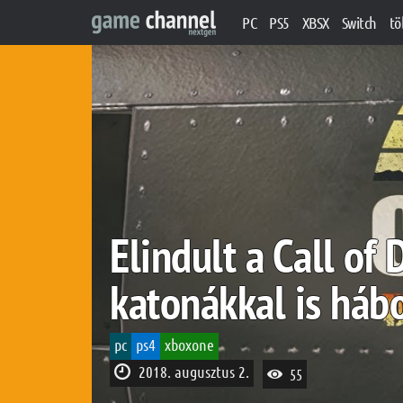
PC
PS5
XBSX
Switch
tö
Elindult a Call o
katonákkal is háb
pc
ps4
xboxone
2018. augusztus 2.
55