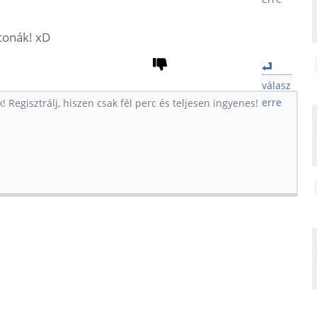
atonák! xD
válasz
erre