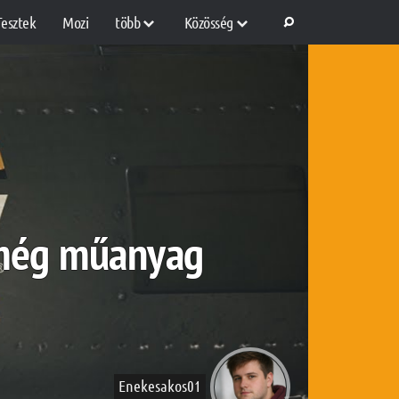
Tesztek
Mozi
több
Közösség
, még műanyag
Enekesakos01