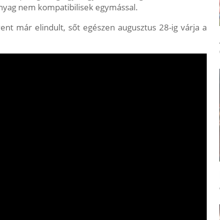
anyag nem kompatibilisek egymással.
nt már elindult, sőt egészen augusztus 28-ig várja a