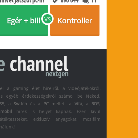
Egér + bill
VS
Kontroller
 a gaming élet híreiről, a videójátékokról,
l és egyéb érdekességekről számol be Neked.
S5
, a
Switch
és a
PC
mellett a
Vita
, a
3DS
,
s
mobil
hírek is helyet kapnak. Ezen kívül
átékteszteket, exkluzív anyagokat, mozifilm
 nálunk!