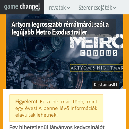
rovatok
Szerencsejáték
Artyom legrosszabb rémálmáról szól a
legújabb Metro Exodus trailer
Kisstamas01
Figyelem!
Ez a hír már több, mint
egy éves! A benne lévő információk
pc
ps4
xboxone
elavultak lehetnek!
2019. február 6.
84
Egy hihetetlenül látványos kedvcsinálót