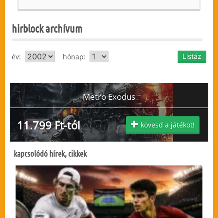
hirblock archívum
év:
hónap:
Metro Exodus
11.799 Ft-tól
kövesd a játékot!
kapcsolódó hírek, cikkek