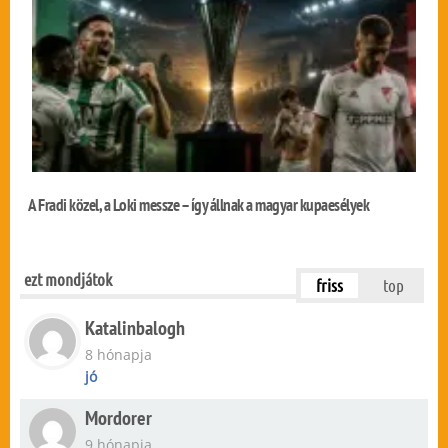
A Fradi közel, a Loki messze – így állnak a magyar kupaesélyek
ezt mondjátok
friss
top
Katalinbalogh
8 hónapja
jó
Mordorer
9 hónapja