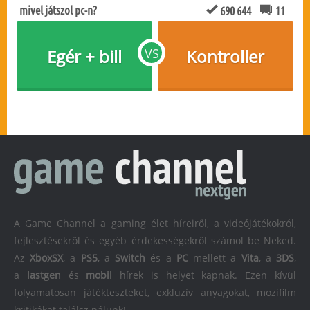
mivel játszol pc-n?
690 644
11
Egér + bill
VS
Kontroller
A Game Channel a gaming élet híreiről, a videójátékokról,
fejlesztésekről és egyéb érdekességekről számol be Neked.
Az
XboxSX
, a
PS5
, a
Switch
és a
PC
mellett a
Vita
, a
3DS
,
a
lastgen
és
mobil
hírek is helyet kapnak. Ezen kívül
folyamatosan játékteszteket, exkluzív anyagokat, mozifilm
kritikákat találsz nálunk!