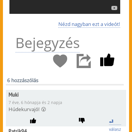
Nézd nagyban ezt a videót!
Bejegyzés
6 hozzászólás
Muki
7 éve, 6 hónapja és 2 napja
Húdekurvajó! 😮
válasz
Patrik94