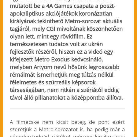
mutatott be a 4A Games csapata a poszt-
apokaliptikus akciójátékok koronázatlan
királyának tekinthető Metro-sorozat aktuális
tagjáról, mely CGI mivoltának köszönhetően
olyan lett, mint egy rövidfilm. Ez
természetesen tudatos volt az ukrán
fejlesztők részéről, hiszen ez a videó egy
kifejezett Metro Exodus kedvcsináló,
melyben
Artyom nevű hősünk legrosszabb
rémálmát ismerhetjük meg túlzás nélkül
félelmetes és szürreális képsorok
társaságában
, nem ritkán a szériától eddig
távol álló pillanatokat a középpontba állítva.
A filmecske nem kicsit beteg, de pont ezért
szeretjük a Metro-sorozatot is, ha pedig már a
gépeden tudnád a játékot, még egy kicsit maradj