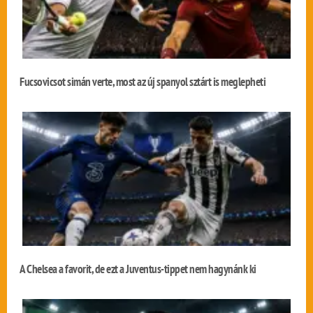
Fucsovicsot simán verte, most az új spanyol sztárt is meglepheti
A Chelsea a favorit, de ezt a Juventus-tippet nem hagynánk ki