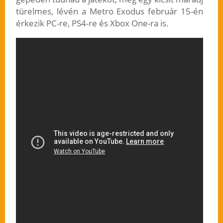
türelmes, lévén a Metro Exodus február 15-én
érkezik PC-re, PS4-re és Xbox One-ra is.