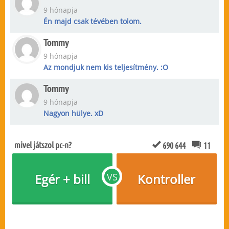
9 hónapja
Én majd csak tévében tolom.
Tommy
9 hónapja
Az mondjuk nem kis teljesítmény. :O
Tommy
9 hónapja
Nagyon hülye. xD
mivel játszol pc-n?
690 644
11
Egér + bill
VS
Kontroller