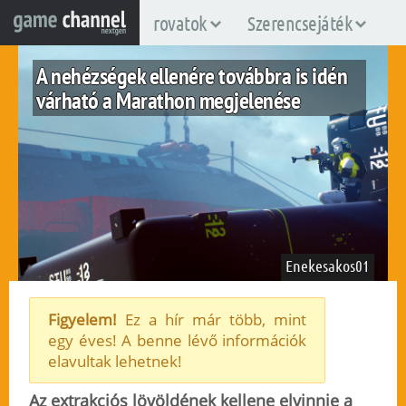
rovatok
Szerencsejáték
A nehézségek ellenére továbbra is idén
várható a Marathon megjelenése
Enekesakos01
Figyelem!
Ez a hír már több, mint
egy éves! A benne lévő információk
pc
ps5
xboxsx
elavultak lehetnek!
2025. június 13.
178
Az extrakciós lövöldének kellene elvinnie a