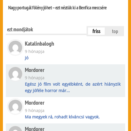
Nagy portugál fölény jöhet – ezt néztük ki a Benfica meccsére
ezt mondjátok
friss
top
Katalinbalogh
9 hónapja
jó
Mordorer
9 hónapja
Egész jó film volt egyébként, de azért hiányzik
egy jóféle horror már...
Mordorer
9 hónapja
Ma megyek rá, rohadt kíváncsi vagyok.
Mordorer