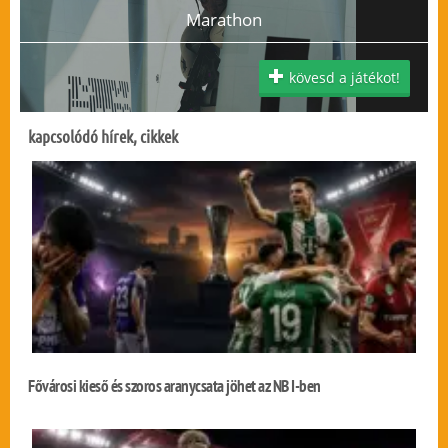
Marathon
kövesd a játékot!
kapcsolódó hírek, cikkek
Fővárosi kieső és szoros aranycsata jöhet az NB I-ben