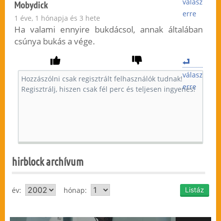
válasz
Mobydick
erre
1 éve, 1 hónapja és 3 hete
Ha valami ennyire bukdácsol, annak általában
csúnya bukás a vége.
válasz
erre
hirblock archívum
év:
hónap: