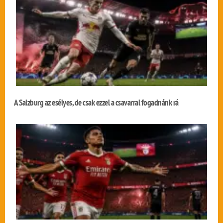
A Salzburg az esélyes, de csak ezzel a csavarral fogadnánk rá