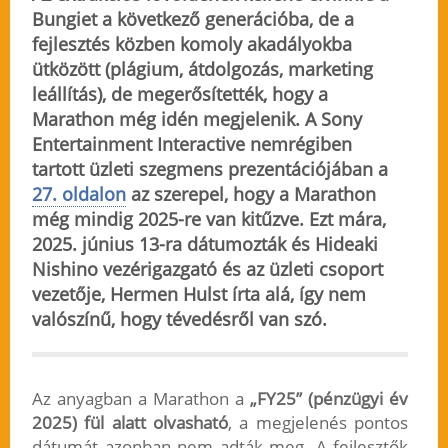
Bungiet a következő generációba, de a
fejlesztés közben komoly akadályokba
ütközött (plágium, átdolgozás, marketing
leállítás), de megerősítették, hogy a
Marathon még idén megjelenik. A Sony
Entertainment Interactive nemrégiben
tartott üzleti szegmens prezentációjában a
27. oldalon
az szerepel, hogy a Marathon
még mindig 2025-re van kitűzve. Ezt mára,
2025. június 13-ra dátumozták és Hideaki
Nishino vezérigazgató és az üzleti csoport
vezetője, Hermen Hulst írta alá, így nem
valószínű, hogy tévedésről van szó.
Az anyagban a Marathon a
„FY25” (pénzügyi év
2025) fül alatt olvasható
, a megjelenés pontos
dátumát azonban nem adták meg. A fejlesztők