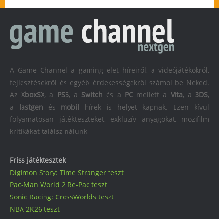
A Game Channel a gaming élet híreiről, a videójátékokról,
fejlesztésekről és egyéb érdekességekről számol be Neked.
Az
XboxSX
, a
PS5
, a
Switch
és a
PC
mellett a
Vita
, a
3DS
,
a
lastgen
és
mobil
hírek is helyet kapnak. Ezen kívül
folyamatosan játékteszteket, exkluzív anyagokat, mozifilm
kritikákat találsz nálunk!
Friss játéktesztek
Digimon Story: Time Stranger teszt
Pac-Man World 2 Re-Pac teszt
Sonic Racing: CrossWorlds teszt
NBA 2K26 teszt