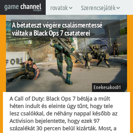
rovatok
Szerencsejáték
A bétateszt végére csalásmentessé
váltak a Black Ops 7 csataterei
Enekesakos01
A Call of Duty: Black Ops 7 bétája a múlt
héten indult és eleinte úgy tűnt, hogy tele
lesz csalókkal, de néhány nappal később az
pc
ps4
ps5
xboxone
xboxsx
Activision bejelentette, hogy ezek 97
2025. október 9.
4.209
százalékát 30 percen belül kizárták. Most, a