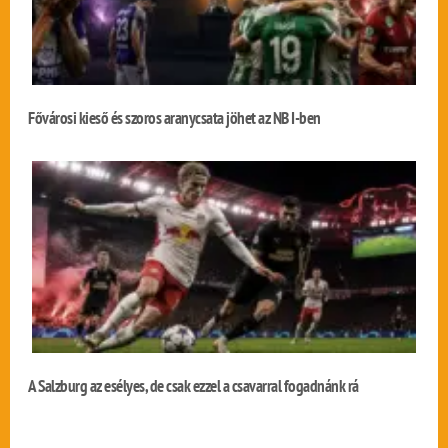
Fővárosi kieső és szoros aranycsata jöhet az NB I-ben
A Salzburg az esélyes, de csak ezzel a csavarral fogadnánk rá