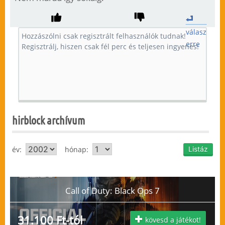
válasz
erre
hirblock archívum
év:
hónap:
Call of Duty: Black Ops 7
31.100 Ft-tól
kövesd a játékot!