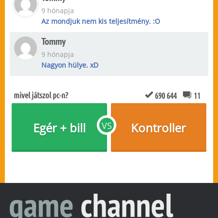
9 hónapja
Az mondjuk nem kis teljesítmény. :O
Tommy
9 hónapja
Nagyon hülye. xD
mivel játszol pc-n?
690 644
11
Egér + bill
VS
Kontroller