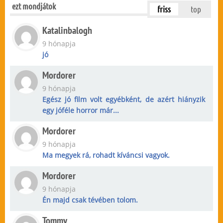
ezt mondjátok
friss
top
Katalinbalogh
9 hónapja
jó
Mordorer
9 hónapja
Egész jó film volt egyébként, de azért hiányzik
egy jóféle horror már...
Mordorer
9 hónapja
Ma megyek rá, rohadt kíváncsi vagyok.
Mordorer
9 hónapja
Én majd csak tévében tolom.
Tommy