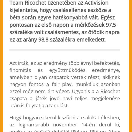
Team Ricochet üzenetében az Activision
kijelentette, hogy csalásellenes eszköze a
béta során egyre hatékonyabbá vált. Egész
pontosan az első napon a mérkőzések 97,5
százaléka volt csalásmentes, az
ötödik napra
ez az arány 98,8 százalékra
emelkedett.
Azt írták, ez az eredmény több évnyi befektetés,
finomítás és együttműködés eredménye,
amelyben olyan csapatok vettek részt, akiknek
nagyon fontos a fair play, munkájuk azonban
ezzel még nem ért véget. Ugyanis a a Ricochet
csapata a játék jövő havi teljes megjelenése
után is folytatja a tanulást.
Hogy hogyan sikerül kiszűrni a csalókat élesben,
az leghamarabb november 14-én derül ki,
amikor az új CoD debütál PS4-en, PS5-ön, Xbox