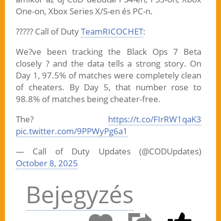
One-on, Xbox Series X/S-en és PC-n.
????? Call of Duty
TeamRICOCHET
:
We?ve been tracking the Black Ops 7 Beta
closely ? and the data tells a strong story. On
Day 1, 97.5% of matches were completely clean
of cheaters. By Day 5, that number rose to
98.8% of matches being cheater-free.
The?
https://t.co/FIrRW1qaK3
pic.twitter.com/9PPWyPg6a1
— Call of Duty Updates (@CODUpdates)
October 8, 2025
Bejegyzés