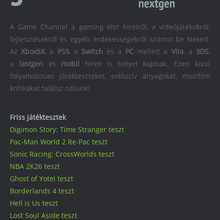
A Game Channel a gaming élet híreiről, a videójátékokról,
fejlesztésekről és egyéb érdekességekről számol be Neked.
Az
XboxSX
, a
PS5
, a
Switch
és a
PC
mellett a
Vita
, a
3DS
,
a
lastgen
és
mobil
hírek is helyet kapnak. Ezen kívül
folyamatosan játékteszteket, exkluzív anyagokat, mozifilm
kritikákat találsz nálunk!
Friss játéktesztek
Digimon Story: Time Stranger teszt
Pac-Man World 2 Re-Pac teszt
Sonic Racing: CrossWorlds teszt
NBA 2K26 teszt
Ghost of Yotei teszt
Borderlands 4 teszt
Hell is Us teszt
Lost Soul Aside teszt