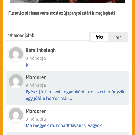
Fucsovicsot simán verte, most az új spanyol sztárt is meglepheti
ezt mondjátok
friss
top
Katalinbalogh
8 hónapja
jó
Mordorer
9 hónapja
Egész jó film volt egyébként, de azért hiányzik
egy jóféle horror már...
Mordorer
9 hónapja
Ma megyek rá, rohadt kíváncsi vagyok.