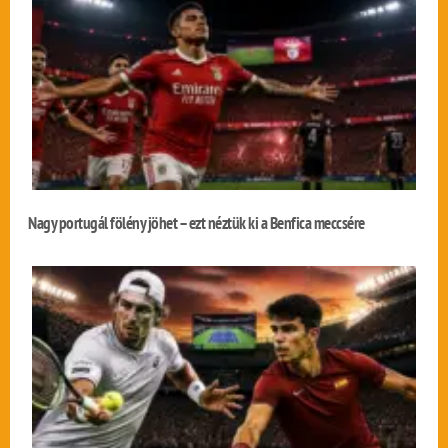
Nagy portugál fölény jöhet – ezt néztük ki a Benfica meccsére