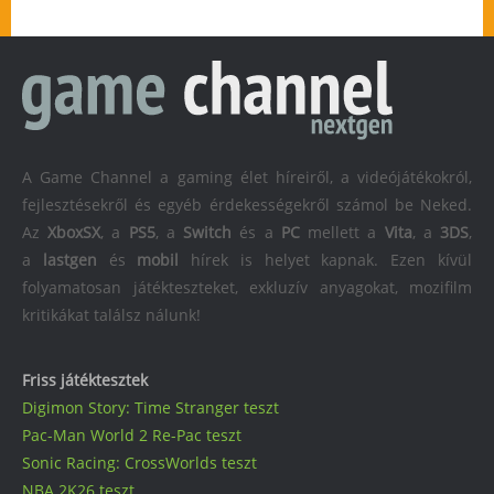
A Game Channel a gaming élet híreiről, a videójátékokról,
fejlesztésekről és egyéb érdekességekről számol be Neked.
Az
XboxSX
, a
PS5
, a
Switch
és a
PC
mellett a
Vita
, a
3DS
,
a
lastgen
és
mobil
hírek is helyet kapnak. Ezen kívül
folyamatosan játékteszteket, exkluzív anyagokat, mozifilm
kritikákat találsz nálunk!
Friss játéktesztek
Digimon Story: Time Stranger teszt
Pac-Man World 2 Re-Pac teszt
Sonic Racing: CrossWorlds teszt
NBA 2K26 teszt