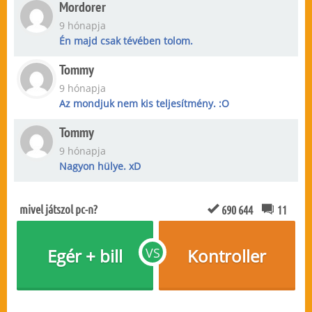
Mordorer
9 hónapja
Én majd csak tévében tolom.
Tommy
9 hónapja
Az mondjuk nem kis teljesítmény. :O
Tommy
9 hónapja
Nagyon hülye. xD
mivel játszol pc-n?
690 644
11
Egér + bill
VS
Kontroller