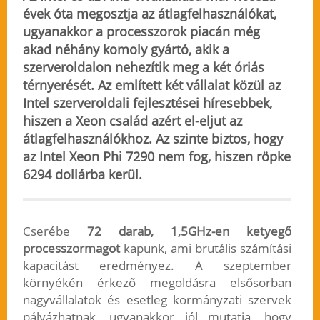
évek óta megosztja az átlagfelhasználókat,
ugyanakkor a processzorok piacán még
akad néhány komoly gyártó, akik a
szerveroldalon nehezítik meg a két óriás
térnyerését. Az említett két vállalat közül az
Intel szerveroldali fejlesztései híresebbek,
hiszen a Xeon család azért el-eljut az
átlagfelhasználókhoz. Az szinte biztos, hogy
az Intel Xeon Phi 7290 nem fog, hiszen röpke
6294 dollárba kerül.
Cserébe
72 darab, 1,5GHz-en ketyegő
processzormagot
kapunk, ami brutális számítási
kapacitást eredményez. A szeptember
környékén érkező megoldásra elsősorban
nagyvállalatok és esetleg kormányzati szervek
pályázhatnak, ugyanakkor jól mutatja, hogy