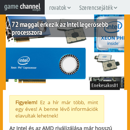
rovatok
Szerencsejáték
72 maggal érkezik az Intel legerősebb
processzora
Enekesakos01
Figyelem!
Ez a hír már több, mint
egy éves! A benne lévő információk
pc
elavultak lehetnek!
2016. június 22.
224
Az Intel és az AMD riválizálása már hosszú