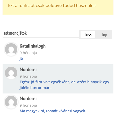
Ezt a funkciót csak belépve tudod használni!
ezt mondjátok
friss
top
Katalinbalogh
9 hónapja
jó
Mordorer
9 hónapja
Egész jó film volt egyébként, de azért hiányzik egy
jóféle horror már...
Mordorer
9 hónapja
Ma megyek rá, rohadt kíváncsi vagyok.