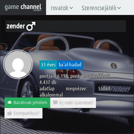
rovatok
Szerencsejáték
zender
33 éves
ba'al-hadad
pontjai: 6.198 pont, hozzászólásai:
4.437 db
adatlap megnézve: 55064
alkalommal
Barátnak jelölöm
Írj neki üzenetet!
Szimpatikus?