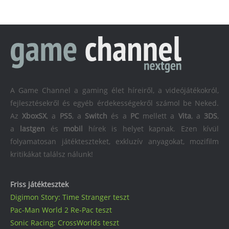
A Game Channel a gaming élet híreiről, a videójátékokról,
fejlesztésekről és egyéb érdekességekről számol be Neked.
Az
XboxSX
, a
PS5
, a
Switch
és a
PC
mellett a
Vita
, a
3DS
,
a
lastgen
és
mobil
hírek is helyet kapnak. Ezen kívül
folyamatosan játékteszteket, exkluzív anyagokat, mozifilm
kritikákat találsz nálunk!
Friss játéktesztek
Digimon Story: Time Stranger teszt
Pac-Man World 2 Re-Pac teszt
Sonic Racing: CrossWorlds teszt