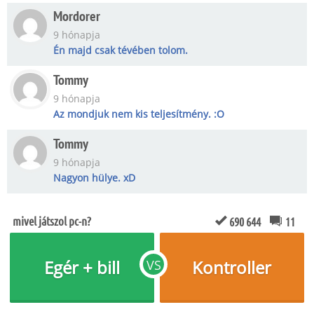
Mordorer
9 hónapja
Én majd csak tévében tolom.
Tommy
9 hónapja
Az mondjuk nem kis teljesítmény. :O
Tommy
9 hónapja
Nagyon hülye. xD
mivel játszol pc-n?
690 644
11
Egér + bill
Kontroller
VS