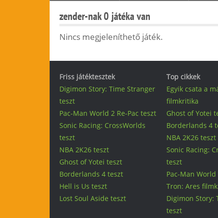
zender-nak 0 játéka van
Nincs megjeleníthető játék.
Friss játéktesztek
Top cikkek
Digimon Story: Time Stranger
Egyik csata a m
teszt
filmkritika
Pac-Man World 2 Re-Pac teszt
Ghost of Yotei t
Sonic Racing: CrossWorlds
Borderlands 4 t
teszt
NBA 2K26 teszt
NBA 2K26 teszt
Sonic Racing: 
Ghost of Yotei teszt
teszt
Borderlands 4 teszt
Pac-Man World 
Hell is Us teszt
Tron: Ares filmk
Lost Soul Aside teszt
Digimon Story: 
teszt