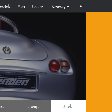
Tesztek
Mozi
több
Közösség
ncei
Jelvényei
Játékai