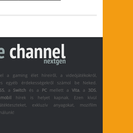
 a gaming élet híreiről, a videójátékokról,
l és egyéb érdekességekről számol be Neked.
S5
, a
Switch
és a
PC
mellett a
Vita
, a
3DS
,
s
mobil
hírek is helyet kapnak. Ezen kívül
átékteszteket, exkluzív anyagokat, mozifilm
 nálunk!