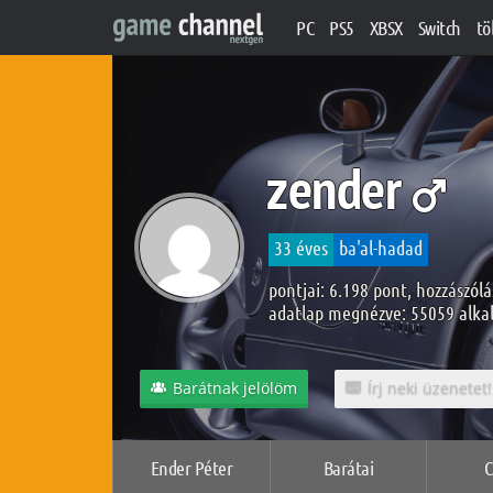
PC
PS5
XBSX
Switch
tö
zender
33 éves
ba'al-hadad
pontjai: 6.198 pont, hozzászólá
adatlap megnézve: 55059 alk
Barátnak jelölöm
Írj neki üzenetet!
Ender Péter
Barátai
C