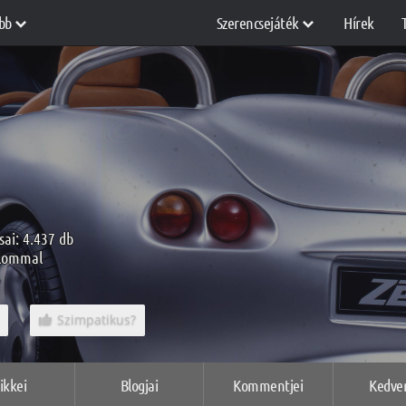
bb
Szerencsejáték
Hírek
sai: 4.437 db
alommal
Szimpatikus?
ikkei
Blogjai
Kommentjei
Kedve