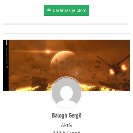
Barátnak jelölöm
Balogh Gergő
Aktív
229.57 pont