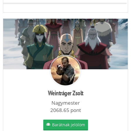
Weintráger Zsolt
Nagymester
2068.65 pont
Barátnak jelölöm