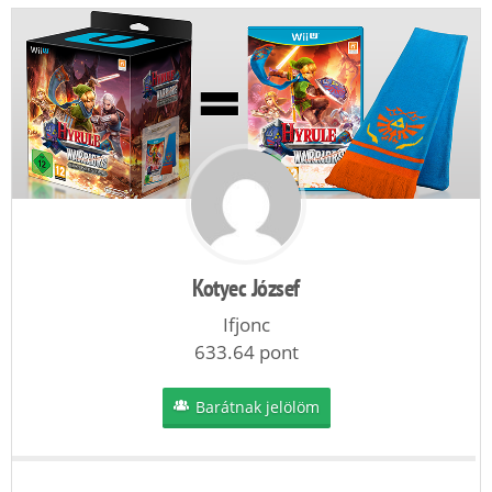
Kotyec József
Ifjonc
633.64 pont
Barátnak jelölöm