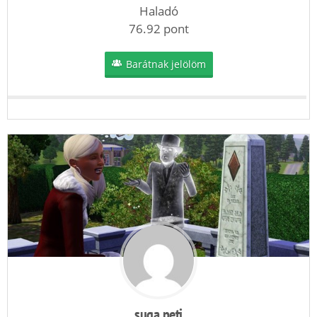
Haladó
76.92 pont
Barátnak jelölöm
suga peti