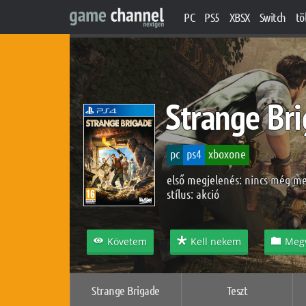
PC
PS5
XBSX
Switch
tö
Strange Br
pc
ps4
xboxone
első megjelenés: nincs még m
stílus:
akció
Követem
Kell nekem
Meg
Strange Brigade
Teszt