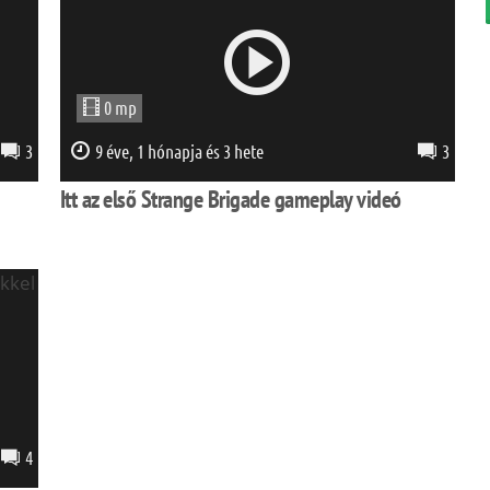
0 mp
3
9 éve, 1 hónapja és 3 hete
3
Itt az első Strange Brigade gameplay videó
4