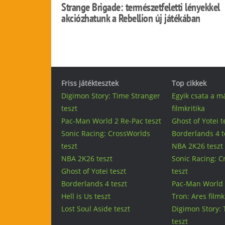
Strange Brigade: természetfeletti lényekkel
akciózhatunk a Rebellion új játékában
Friss játéktesztek
Top cikkek
Digimon Story: Time Stranger
Egyik csata a m
teszt
filmkritika
Pac-Man World 2 Re-Pac teszt
Ghost of Yotei t
Sonic Racing: CrossWorlds
Borderlands 4 t
teszt
NBA 2K26 teszt
NBA 2K26 teszt
Sonic Racing: 
Ghost of Yotei teszt
teszt
Borderlands 4 teszt
Pac-Man World 
Hell is Us teszt
Tron: Ares filmk
Lost Soul Aside teszt
Digimon Story: 
teszt