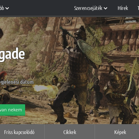
bb
Szerencsejáték
Hírek
igade
egjelenési dátum
van nekem
Friss kapcsolódó
Cikkek
Képek