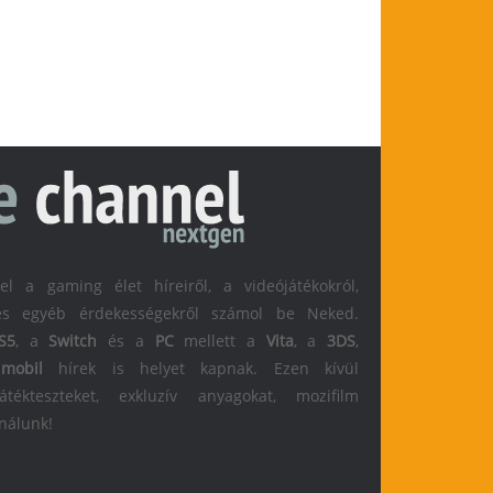
 a gaming élet híreiről, a videójátékokról,
l és egyéb érdekességekről számol be Neked.
S5
, a
Switch
és a
PC
mellett a
Vita
, a
3DS
,
s
mobil
hírek is helyet kapnak. Ezen kívül
átékteszteket, exkluzív anyagokat, mozifilm
 nálunk!