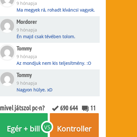
9 hónapja
Ma megyek rá, rohadt kíváncsi vagyok.
Mordorer
9 hónapja
Én majd csak tévében tolom.
Tommy
9 hónapja
Az mondjuk nem kis teljesítmény. :O
Tommy
9 hónapja
Nagyon hülye. xD
mivel játszol pc-n?
690 644
11
Egér + bill
VS
Kontroller