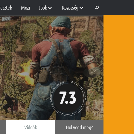
Tesztek
Mozi
több
Közösség
7.3
Videók
Hol vedd meg?