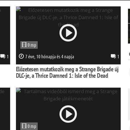
0 mp
1
7 éve, 10 hónapja és 4 napja
1
Előzetesen mutatkozik meg a Strange Brigade új
DLC-je, a Thrice Damned 1: Isle of the Dead
0 mp