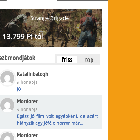
Strange Brigade
13.799 Ft-tól
ezt mondjátok
friss
top
Katalinbalogh
9 hónapja
jó
Mordorer
9 hónapja
Egész jó film volt egyébként, de azért
hiányzik egy jóféle horror már...
Mordorer