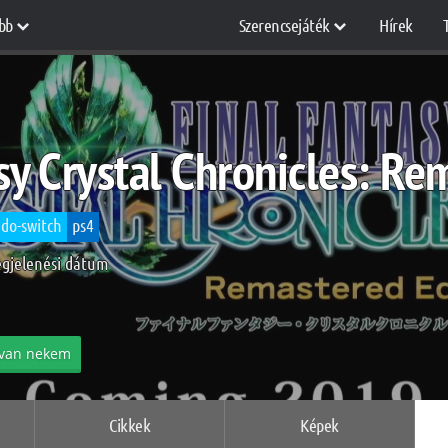
bb
Szerencsejáték
Hírek
sy Crystal Chronicles: Re
do-switch
ps4
egjelenési dátum
van nekem
Cikkek
Képek