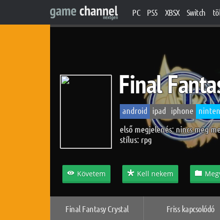
PC
PS5
XBSX
Switch
tö
Final Fanta
android
ipad
iphone
ninten
első megjelenés: nincs még m
stílus:
rpg
Követem
Kell nekem
Meg
Final Fantasy Crystal
Friss kapcsolódó