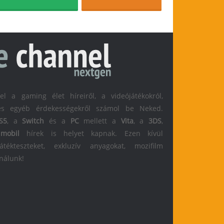
 a gaming élet híreiről, a videójátékokról,
l és egyéb érdekességekről számol be Neked.
S5
, a
Switch
és a
PC
mellett a
Vita
, a
3DS
,
s
mobil
hírek is helyet kapnak. Ezen kívül
átékteszteket, exkluzív anyagokat, mozifilm
 nálunk!