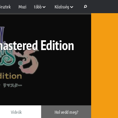
Tesztek
Mozi
több
Közösség
mastered Edition
Videók
Hol vedd meg?