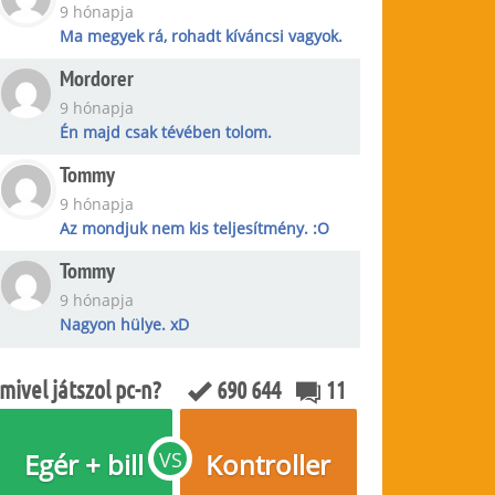
9 hónapja
Ma megyek rá, rohadt kíváncsi vagyok.
Mordorer
9 hónapja
Én majd csak tévében tolom.
Tommy
9 hónapja
Az mondjuk nem kis teljesítmény. :O
Tommy
9 hónapja
Nagyon hülye. xD
mivel játszol pc-n?
690 644
11
Egér + bill
VS
Kontroller