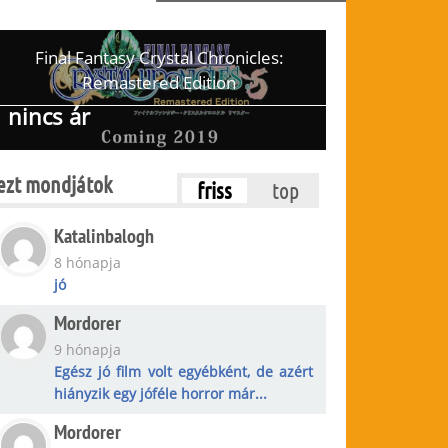
Final Fantasy Crystal Chronicles:
Remastered Edition
nincs ár
ezt mondjátok
friss
top
Katalinbalogh
8 hónapja
jó
Mordorer
9 hónapja
Egész jó film volt egyébként, de azért
hiányzik egy jóféle horror már...
Mordorer