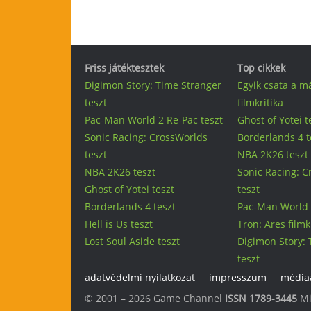
Friss játéktesztek
Top cikkek
Digimon Story: Time Stranger
Egyik csata a m
teszt
filmkritika
Pac-Man World 2 Re-Pac teszt
Ghost of Yotei t
Sonic Racing: CrossWorlds
Borderlands 4 t
teszt
NBA 2K26 teszt
NBA 2K26 teszt
Sonic Racing: 
Ghost of Yotei teszt
teszt
Borderlands 4 teszt
Pac-Man World 
Hell is Us teszt
Tron: Ares filmk
Lost Soul Aside teszt
Digimon Story: 
teszt
adatvédelmi nyilatkozat
impresszum
médiaa
© 2001 – 2026 Game Channel
ISSN 1789-3445
Mi