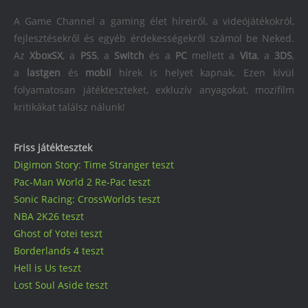
A Game Channel a gaming élet híreiről, a videójátékokról,
fejlesztésekről és egyéb érdekességekről számol be Neked.
Az
XboxSX
, a
PS5
, a
Switch
és a
PC
mellett a
Vita
, a
3DS
,
a
lastgen
és
mobil
hírek is helyet kapnak. Ezen kívül
folyamatosan játékteszteket, exkluzív anyagokat, mozifilm
kritikákat találsz nálunk!
Friss játéktesztek
Digimon Story: Time Stranger teszt
Pac-Man World 2 Re-Pac teszt
Sonic Racing: CrossWorlds teszt
NBA 2K26 teszt
Ghost of Yotei teszt
Borderlands 4 teszt
Hell is Us teszt
Lost Soul Aside teszt