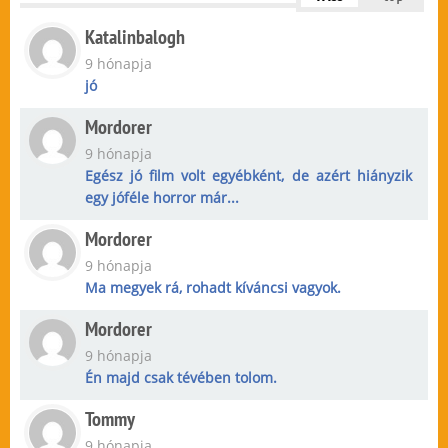
Katalinbalogh
9 hónapja
jó
Mordorer
9 hónapja
Egész jó film volt egyébként, de azért hiányzik
egy jóféle horror már...
Mordorer
9 hónapja
Ma megyek rá, rohadt kíváncsi vagyok.
Mordorer
9 hónapja
Én majd csak tévében tolom.
Tommy
9 hónapja