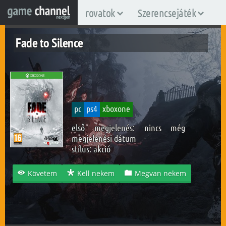
rovatok
Szerencsejáték
Fade to Silence
pc
ps4
xboxone
első megjelenés: nincs még
megjelenési dátum
stílus:
akció
Követem
Kell nekem
Megvan nekem