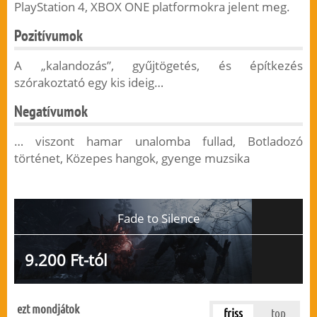
PlayStation 4, XBOX ONE platformokra jelent meg.
Pozitívumok
A „kalandozás”, gyűjtögetés, és építkezés
szórakoztató egy kis ideig…
Negatívumok
… viszont hamar unalomba fullad, Botladozó
történet, Közepes hangok, gyenge muzsika
Fade to Silence
9.200 Ft-tól
ezt mondjátok
friss
top