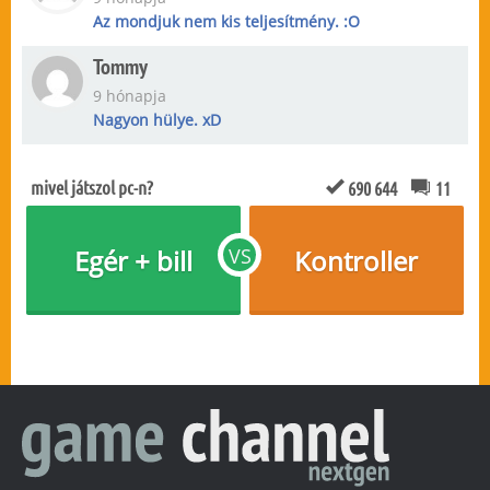
Az mondjuk nem kis teljesítmény. :O
Tommy
9 hónapja
Nagyon hülye. xD
mivel játszol pc-n?
690 644
11
Egér + bill
VS
Kontroller