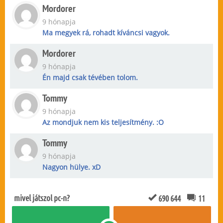
Mordorer
9 hónapja
Ma megyek rá, rohadt kíváncsi vagyok.
Mordorer
9 hónapja
Én majd csak tévében tolom.
Tommy
9 hónapja
Az mondjuk nem kis teljesítmény. :O
Tommy
9 hónapja
Nagyon hülye. xD
mivel játszol pc-n?
690 644
11