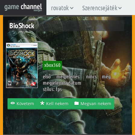
rovatok
Szerencsejáték
BioShock
xbox360
első megjelenés: nincs még
megjelenési dátum
stílus:
fps
Követem
Kell nekem
Megvan nekem