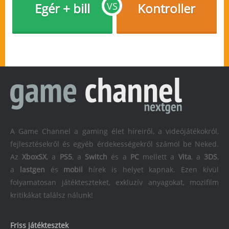
Egér + bill
VS
Kontroller
A Game Channel a gaming élet híreiről, a videójátékokról,
fejlesztésekről és egyéb érdekességekről számol be Neked.
Az
XboxSX
, a
PS5
, a
Switch
és a
PC
mellett a
Vita
, a
3DS
,
a
lastgen
és
mobil
hírek is helyet kapnak. Ezen kívül
folyamatosan játékteszteket, exkluzív anyagokat, mozifilm
kritikákat találsz nálunk!
Friss játéktesztek