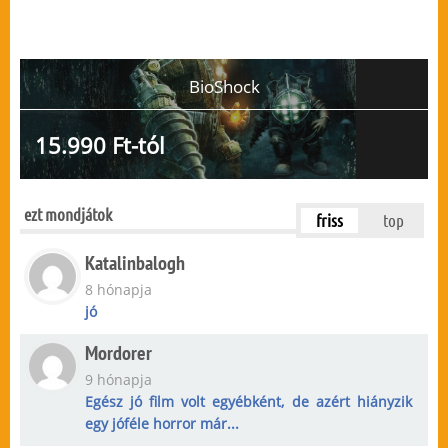
BioShock
15.990 Ft-tól
ezt mondjátok
friss
top
Katalinbalogh
8 hónapja
jó
Mordorer
9 hónapja
Egész jó film volt egyébként, de azért hiányzik
egy jóféle horror már...