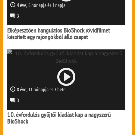
4 éve, 6 hónapja és 1 napja
0 mp
3
Elképesztően hangulatos BioShock rövidfilmet
készített egy rajongókból álló csapat
8 éve, 11 hónapja és 3 hete
0 mp
3
10. évfordulós gyűjtői kiadást kap a nagyszerű
BioShock