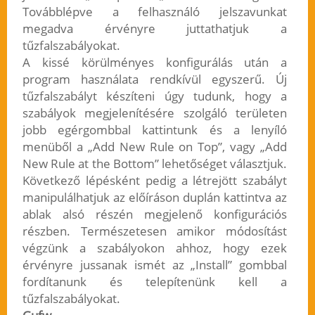
Továbblépve a felhasználó jelszavunkat
megadva érvényre juttathatjuk a
tűzfalszabályokat.
A kissé körülményes konfigurálás után a
program használata rendkívül egyszerű. Új
tűzfalszabályt készíteni úgy tudunk, hogy a
szabályok megjelenítésére szolgáló területen
jobb egérgombbal kattintunk és a lenyíló
menüből a „Add New Rule on Top”, vagy „Add
New Rule at the Bottom” lehetőséget választjuk.
Következő lépésként pedig a létrejött szabályt
manipulálhatjuk az előíráson duplán kattintva az
ablak alsó részén megjelenő konfigurációs
részben. Természetesen amikor módosítást
végzünk a szabályokon ahhoz, hogy ezek
érvényre jussanak ismét az „Install” gombbal
fordítanunk és telepítenünk kell a
tűzfalszabályokat.