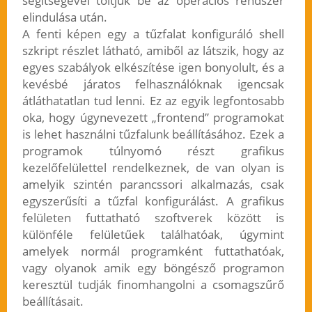
segítségével töltjük be az operációs rendszer
elindulása után.
A fenti képen egy a tűzfalat konfiguráló shell
szkript részlet látható, amiből az látszik, hogy az
egyes szabályok elkészítése igen bonyolult, és a
kevésbé járatos felhasználóknak igencsak
átláthatatlan tud lenni. Ez az egyik legfontosabb
oka, hogy úgynevezett „frontend” programokat
is lehet használni tűzfalunk beállításához. Ezek a
programok túlnyomó részt grafikus
kezelőfelülettel rendelkeznek, de van olyan is
amelyik szintén parancssori alkalmazás, csak
egyszerűsíti a tűzfal konfigurálást. A grafikus
felületen futtatható szoftverek között is
különféle felületűek találhatóak, úgymint
amelyek normál programként futtathatóak,
vagy olyanok amik egy böngésző programon
keresztül tudják finomhangolni a csomagszűrő
beállításait.