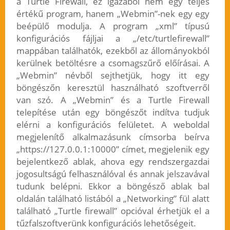
a Turtle Firewall, ez igazából nem egy teljes
értékű program, hanem „Webmin”-nek egy egy
beépülő modulja. A program „xml” típusú
konfigurációs fájljai a „/etc/turtlefirewall”
mappában találhatók, ezekből az állományokból
kerülnek betöltésre a csomagszűrő előírásai. A
„Webmin” névből sejthetjük, hogy itt egy
böngészőn keresztül használható szoftverről
van szó. A „Webmin” és a Turtle Firewall
telepítése után egy böngészőt indítva tudjuk
elérni a konfigurációs felületet. A weboldal
megjelenítő alkalmazásunk címsorba beírva
„https://127.0.0.1:10000” címet, megjelenik egy
bejelentkező ablak, ahova egy rendszergazdai
jogosultságú felhasználóval és annak jelszavával
tudunk belépni. Ekkor a böngésző ablak bal
oldalán található listából a „Networking” fül alatt
található „Turtle firewall” opcióval érhetjük el a
tűzfalszoftverünk konfigurációs lehetőségeit.