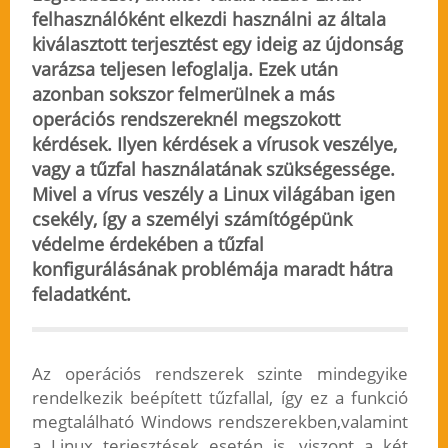
felhasználóként elkezdi használni az általa
kiválasztott terjesztést egy ideig az újdonság
varázsa teljesen lefoglalja. Ezek után
azonban sokszor felmerülnek a más
operációs rendszereknél megszokott
kérdések. Ilyen kérdések a vírusok veszélye,
vagy a tűzfal használatának szükségessége.
Mivel a vírus veszély a Linux világában igen
csekély, így a személyi számítógépünk
védelme érdekében a tűzfal
konfigurálásának problémája maradt hátra
feladatként.
Az operációs rendszerek szinte mindegyike
rendelkezik beépített tűzfallal, így ez a funkció
megtalálható Windows rendszerekben,valamint
a Linux terjesztések esetén is, viszont a két