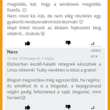
megoldás, kár, hogy a windowos megoldás
fizetős. 🙁
Nem rossz kis írás, de nem elég részletes egy
gyakorló rendszeradminisztrátornak! 🙂
Majd linket teszek az általam fejlesztett blog
oldalról… Gratula 😉
válasz
Marco
erre
14 éve, 9 hónapja és 1 napja
Elsősorban kezdő-haladó rétegnek készülnek a
Linux cikkeink! Tsaby nevében is köszi a gratot!
Blogod megosztása még egyszerűbb, ha regelsz,
és elindítod itt is a blogodat, a bejegyzéseid
végén pedig feltünteted a saját blogodat, mint
forrást!😉