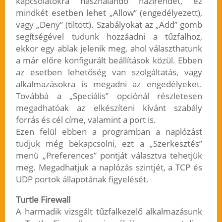
kapcsolatokra használandó házirendet, ez
mindkét esetben lehet „Allow” (engedélyezett),
vagy „Deny” (tiltott). Szabályokat az „Add” gomb
segítségével tudunk hozzáadni a tűzfalhoz,
ekkor egy ablak jelenik meg, ahol választhatunk
a már előre konfigurált beállítások közül. Ebben
az esetben lehetőség van szolgáltatás, vagy
alkalmazásokra is megadni az engedélyeket.
Továbbá a „Speciális” opciónál részletesen
megadhatóak az elkészíteni kívánt szabály
forrás és cél címe, valamint a port is.
Ezen felül ebben a programban a naplózást
tudjuk még bekapcsolni, ezt a „Szerkesztés”
menü „Preferences” pontját választva tehetjük
meg. Megadhatjuk a naplózás szintjét, a TCP és
UDP portok állapotának figyelését.
Turtle Firewall
A harmadik vizsgált tűzfalkezelő alkalmazásunk