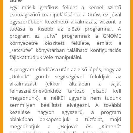
Gufw
Egy másik grafikus felület a kernel szintű
csomagszűrő manipulálásához a Gufw, ez jóval
egyszerűbben kezelhető alkalmazás, viszont a
tudása is kisebb az előző programnál. A
program az „ufw” programnak a GNOME
környezetre készített felülete, emiatt a
„/etc/ufw” könyvtárban található konfigurációs
fájlokat tudjuk vele manipulálni.
A program elindítása után az első lépés, hogy az
„Unlock” gomb segítségével feloldjuk az
alkalmazást (ekkor általában a saját
felhasználónevünkhöz tartozó jelszót kell
megadnunk), e nélkül ugyanis nem tudunk
semmilyen beállítást elvégezni. A további
kezelése nagyon egyszerű, a program
ablakában bekapcsoljuk a tűzfalat, majd
megadhatjuk a „Bejövő” és „Kimenő”