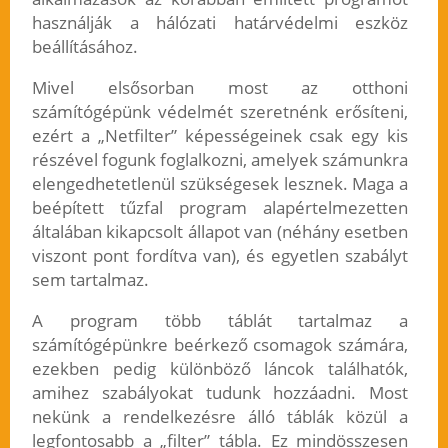
használják a hálózati határvédelmi eszköz
beállításához.
Mivel elsősorban most az otthoni
számítógépünk védelmét szeretnénk erősíteni,
ezért a „Netfilter” képességeinek csak egy kis
részével fogunk foglalkozni, amelyek számunkra
elengedhetetlenül szükségesek lesznek. Maga a
beépített tűzfal program alapértelmezetten
általában kikapcsolt állapot van (néhány esetben
viszont pont fordítva van), és egyetlen szabályt
sem tartalmaz.
A program több táblát tartalmaz a
számítógépünkre beérkező csomagok számára,
ezekben pedig különböző láncok találhatók,
amihez szabályokat tudunk hozzáadni. Most
nekünk a rendelkezésre álló táblák közül a
legfontosabb a „filter” tábla. Ez mindösszesen