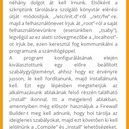
néhány dolgot át kell írnunk. Elsőként a
szkriptünk tárolására szolgáló könyvtár elérési
útját módosítjuk „/etc/init.d”-ről „/etc/fw”-re,
majd a felhasználónevet írjuk át „root”-ról a saját
felhasználónevünkre (esetünkben „tsaby”),
legvégül az ez alatti szövegmezőbe a „localhost”-
ot írjuk be, ezen keresztül fog kommunikálni a
programunk a számítógéppel.
A program konfigurálásának elején
kiválasztottunk egy előre beállított
szabálygyűjteményt, ahhoz hogy ez érvényre
jusson, le kell fordítanunk, majd installálnunk
kell. Ezt egy lépésben megtehetjük az
alkalmazásunk ablakának felső részén található
„Install” ikonnal. Itt a megjelenő ablakban,
amennyiben még először használjuk a Firewall
Builder-t meg kell adnunk, hogy hol tárolja az
ideiglenes szabályokat, majd ezt követően ki kell
jelölnünk a „Compile” és „Install” lehetőségeket.