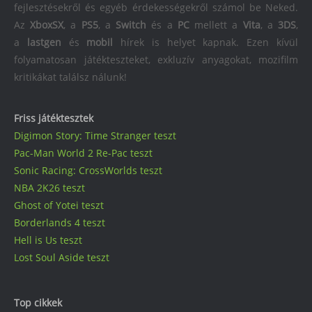
fejlesztésekről és egyéb érdekességekről számol be Neked.
Az
XboxSX
, a
PS5
, a
Switch
és a
PC
mellett a
Vita
, a
3DS
,
a
lastgen
és
mobil
hírek is helyet kapnak. Ezen kívül
folyamatosan játékteszteket, exkluzív anyagokat, mozifilm
kritikákat találsz nálunk!
Friss játéktesztek
Digimon Story: Time Stranger teszt
Pac-Man World 2 Re-Pac teszt
Sonic Racing: CrossWorlds teszt
NBA 2K26 teszt
Ghost of Yotei teszt
Borderlands 4 teszt
Hell is Us teszt
Lost Soul Aside teszt
Top cikkek