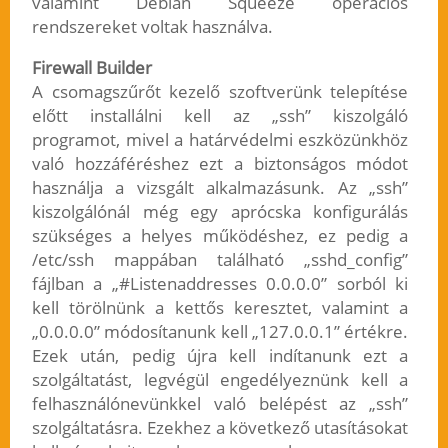
valamint Debian Squeeze operációs
rendszereket voltak használva.
Firewall Builder
A csomagszűrőt kezelő szoftverünk telepítése
előtt installálni kell az „ssh” kiszolgáló
programot, mivel a határvédelmi eszközünkhöz
való hozzáféréshez ezt a biztonságos módot
használja a vizsgált alkalmazásunk. Az „ssh”
kiszolgálónál még egy aprócska konfigurálás
szükséges a helyes működéshez, ez pedig a
/etc/ssh mappában található „sshd_config”
fájlban a „#Listenaddresses 0.0.0.0” sorból ki
kell törölnünk a kettős keresztet, valamint a
„0.0.0.0” módosítanunk kell „127.0.0.1” értékre.
Ezek után, pedig újra kell indítanunk ezt a
szolgáltatást, legvégül engedélyeznünk kell a
felhasználónevünkkel való belépést az „ssh”
szolgáltatásra. Ezekhez a következő utasításokat