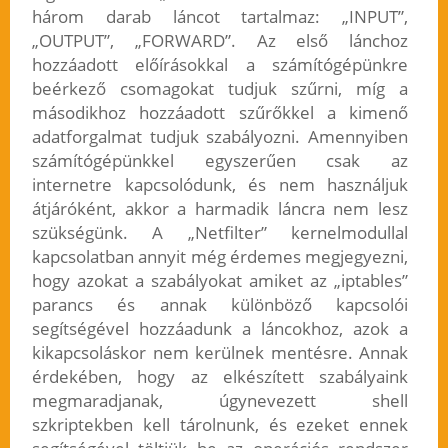
három darab láncot tartalmaz: „INPUT”,
„OUTPUT”, „FORWARD”. Az első lánchoz
hozzáadott előírásokkal a számítógépünkre
beérkező csomagokat tudjuk szűrni, míg a
másodikhoz hozzáadott szűrőkkel a kimenő
adatforgalmat tudjuk szabályozni. Amennyiben
számítógépünkkel egyszerűen csak az
internetre kapcsolódunk, és nem használjuk
átjáróként, akkor a harmadik láncra nem lesz
szükségünk. A „Netfilter” kernelmodullal
kapcsolatban annyit még érdemes megjegyezni,
hogy azokat a szabályokat amiket az „iptables”
parancs és annak különböző kapcsolói
segítségével hozzáadunk a láncokhoz, azok a
kikapcsoláskor nem kerülnek mentésre. Annak
érdekében, hogy az elkészített szabályaink
megmaradjanak, úgynevezett shell
szkriptekben kell tárolnunk, és ezeket ennek