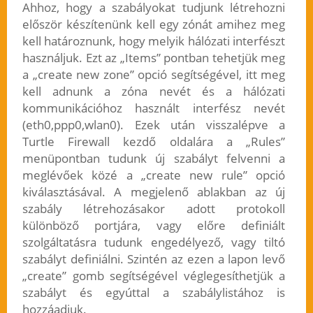
Ahhoz, hogy a szabályokat tudjunk létrehozni
először készítenünk kell egy zónát amihez meg
kell határoznunk, hogy melyik hálózati interfészt
használjuk. Ezt az „Items” pontban tehetjük meg
a „create new zone” opció segítségével, itt meg
kell adnunk a zóna nevét és a hálózati
kommunikációhoz használt interfész nevét
(eth0,ppp0,wlan0). Ezek után visszalépve a
Turtle Firewall kezdő oldalára a „Rules”
menüpontban tudunk új szabályt felvenni a
meglévőek közé a „create new rule” opció
kiválasztásával. A megjelenő ablakban az új
szabály létrehozásakor adott protokoll
különböző portjára, vagy előre definiált
szolgáltatásra tudunk engedélyező, vagy tiltó
szabályt definiálni. Szintén az ezen a lapon levő
„create” gomb segítségével véglegesíthetjük a
szabályt és egyúttal a szabálylistához is
hozzáadjuk.