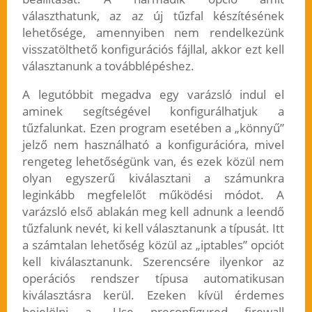
választhatunk, az az új tűzfal készítésének
lehetősége, amennyiben nem rendelkezünk
visszatölthető konfigurációs fájllal, akkor ezt kell
választanunk a továbblépéshez.
A legutóbbit megadva egy varázsló indul el
aminek segítségével konfigurálhatjuk a
tűzfalunkat. Ezen program esetében a „könnyű”
jelző nem használható a konfigurációra, mivel
rengeteg lehetőségünk van, és ezek közül nem
olyan egyszerű kiválasztani a számunkra
leginkább megfelelőt működési módot. A
varázsló első ablakán meg kell adnunk a leendő
tűzfalunk nevét, ki kell választanunk a típusát. Itt
a számtalan lehetőség közül az „iptables” opciót
kell kiválasztanunk. Szerencsére ilyenkor az
operációs rendszer típusa automatikusan
kiválasztásra kerül. Ezeken kívül érdemes
bejelölni a „Use preconfigured firewall