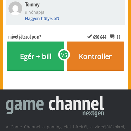
Tommy
9 hónapja
Nagyon hülye. xD
mivel játszol pc-n?
690 644
11
Egér + bill
VS
Kontroller
A Game Channel a gaming élet híreiről, a videójátékokról,