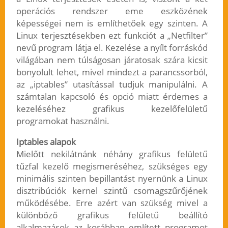
operációs rendszer eme eszközének
képességei nem is említhetőek egy szinten. A
Linux terjesztésekben ezt funkciót a „Netfilter”
nevű program látja el. Kezelése a nyílt forráskód
világában nem túlságosan járatosak szára kicsit
bonyolult lehet, mivel mindezt a parancssorból,
az „iptables” utasítással tudjuk manipulálni. A
számtalan kapcsoló és opció miatt érdemes a
kezeléséhez grafikus kezelőfelületű
programokat használni.
Iptables alapok
Mielőtt nekilátnánk néhány grafikus felületű
tűzfal kezelő megismeréséhez, szükséges egy
minimális szinten bepillantást nyernünk a Linux
disztribúciók kernel szintű csomagszűrőjének
működésébe. Erre azért van szükség mivel a
különböző grafikus felületű beállító
alkalmazások az korábban említett programot