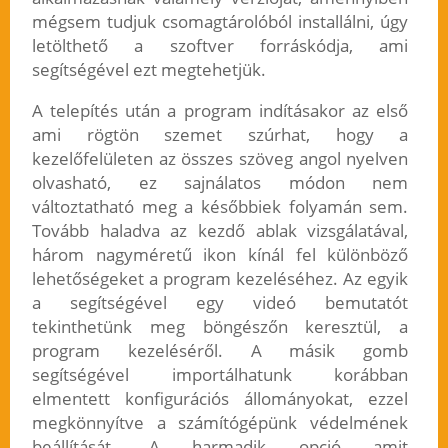
mégsem tudjuk csomagtárolóból installálni, úgy
letölthető a szoftver forráskódja, ami
segítségével ezt megtehetjük.
A telepítés után a program indításakor az első
ami rögtön szemet szúrhat, hogy a
kezelőfelületen az összes szöveg angol nyelven
olvasható, ez sajnálatos módon nem
változtatható meg a későbbiek folyamán sem.
Tovább haladva az kezdő ablak vizsgálatával,
három nagyméretű ikon kínál fel különböző
lehetőségeket a program kezeléséhez. Az egyik
a segítségével egy videó bemutatót
tekinthetünk meg böngészőn keresztül, a
program kezeléséről. A másik gomb
segítségével importálhatunk korábban
elmentett konfigurációs állományokat, ezzel
megkönnyítve a számítógépünk védelmének
beállítását. A harmadik opció amit