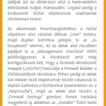
találjuk azt az ablakrészt ahol a határvédelmi
előírásokat tudjuk manipulálni. Legalul pedig a
kiválasztott tűzfal objektumok szabhatóak
részletesen testre.
Az alkalmazás finomhangolásához a tűzfal
objektum rész nézetét állítsuk „User” módra,
majd duplán kattintva jelöljük ki az „lo
(loopback)” elemet, és az ablak alsó részében
pipáljuk ki a „Management interface” előtti
jelölőnégyzetet. A következő amit még
konfigurálnunk kell, hogy a fentebb létrehozott
mappát („/etc/fw”) használja a Firewall Builder a
tűzfalszabályok tárolására. Ehhez pedig az ablak
bal oldalán levő objektumok között válasszuk ki
duplán kattintva a tűzfalunkat (esetünkben ez a
„helyi-tuzfal”), majd az ablak alsó részén a
„Firewall Settings” gombot. Ennek hatására
megjelenő új ablakban az „Installer” fülön belül