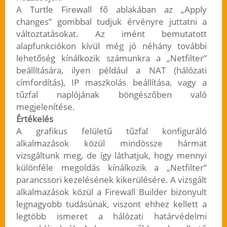
A Turtle Firewall fő ablakában az „Apply
changes” gombbal tudjuk érvényre juttatni a
változtatásokat. Az imént bemutatott
alapfunkciókon kívül még jó néhány további
lehetőség kínálkozik számunkra a „Netfilter”
beállítására, ilyen például a NAT (hálózati
címfordítás), IP maszkolás beállítása, vagy a
tűzfal naplójának böngészőben való
megjelenítése.
Értékelés
A grafikus felületű tűzfal konfiguráló
alkalmazások közül mindössze hármat
vizsgáltunk meg, de így láthatjuk, hogy mennyi
különféle megoldás kínálkozik a „Netfilter”
parancssori kezelésének kikerülésére. A vizsgált
alkalmazások közül a Firewall Builder bizonyult
legnagyobb tudásúnak, viszont ehhez kellett a
legtöbb ismeret a hálózati határvédelmi