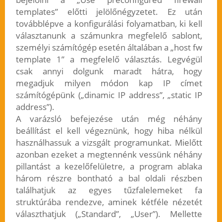
templates” előtti jelölőnégyzetet. Ez után
továbblépve a konfigurálási folyamatban, ki kell
választanunk a számunkra megfelelő sablont,
személyi számítógép esetén általában a „host fw
template 1” a megfelelő választás. Legvégül
csak annyi dolgunk maradt hátra, hogy
megadjuk milyen módon kap IP címet
számítógépünk („dinamic IP address”, „static IP
address”).
A varázsló befejezése után még néhány
beállítást el kell végeznünk, hogy hiba nélkül
használhassuk a vizsgált programunkat. Mielőtt
azonban ezeket a megtennénk vessünk néhány
pillantást a kezelőfelületre, a program ablaka
három részre bontható a bal oldali részben
találhatjuk az egyes tűzfalelemeket fa
struktúrába rendezve, aminek kétféle nézetét
választhatjuk („Standard”, „User”). Mellette