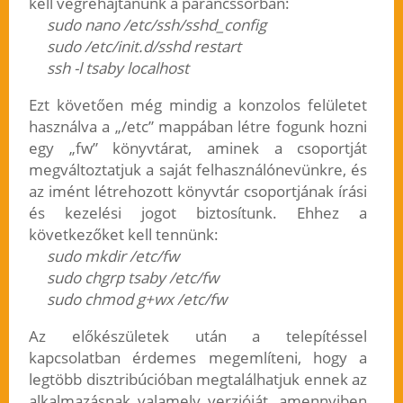
kell végrehajtanunk a parancssorban:
sudo nano /etc/ssh/sshd_config
sudo /etc/init.d/sshd restart
ssh -l tsaby localhost
Ezt követően még mindig a konzolos felületet
használva a „/etc” mappában létre fogunk hozni
egy „fw” könyvtárat, aminek a csoportját
megváltoztatjuk a saját felhasználónevünkre, és
az imént létrehozott könyvtár csoportjának írási
és kezelési jogot biztosítunk. Ehhez a
következőket kell tennünk:
sudo mkdir /etc/fw
sudo chgrp tsaby /etc/fw
sudo chmod g+wx /etc/fw
Az előkészületek után a telepítéssel
kapcsolatban érdemes megemlíteni, hogy a
legtöbb disztribúcióban megtalálhatjuk ennek az
alkalmazásnak valamely verzióját, amennyiben