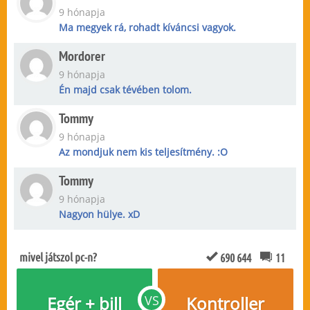
9 hónapja
Ma megyek rá, rohadt kíváncsi vagyok.
Mordorer
9 hónapja
Én majd csak tévében tolom.
Tommy
9 hónapja
Az mondjuk nem kis teljesítmény. :O
Tommy
9 hónapja
Nagyon hülye. xD
mivel játszol pc-n?
690 644
11
Egér + bill
VS
Kontroller