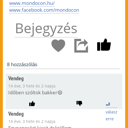
www.mondocon.hu/
www.facebook.com/mondocon
Bejegyzés
8 hozzászólás
Vendeg
14 éve, 3 hete és 2 napja
Időben szóltok bakker😄
válasz
Vendeg
erre
14 éve, 3 hete és 2 napja
Egynaposért kicsit drágállom…