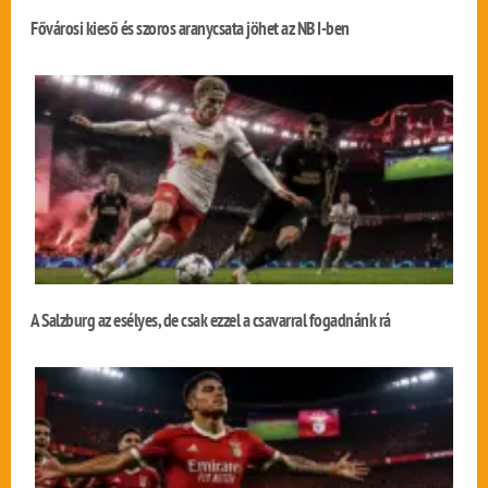
Fővárosi kieső és szoros aranycsata jöhet az NB I-ben
A Salzburg az esélyes, de csak ezzel a csavarral fogadnánk rá