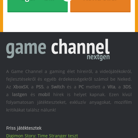
A Game Channel a gaming élet híreiről, a videójátékokról,
fejlesztésekről és egyéb érdekességekről számol be Neked.
Az
XboxSX
, a
PS5
, a
Switch
és a
PC
mellett a
Vita
, a
3DS
,
a
lastgen
és
mobil
hírek is helyet kapnak. Ezen kívül
folyamatosan játékteszteket, exkluzív anyagokat, mozifilm
kritikákat találsz nálunk!
Friss játéktesztek
Digimon Story: Time Stranger teszt