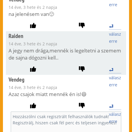
erre
14 éve, 3 hete és 2 napja
na jelenésem van🙂
válasz
Raiden
erre
14 éve, 3 hete és 2 napja
A jegy nem drága,mennék is legeltetni a szemem
de sajna dógozni kell..
válasz
Vendeg
erre
14 éve, 3 hete és 2 napja
Azaz csajok miatt mennék én is!😄
válasz
erre