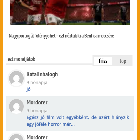
Nagy portugál fölény jöhet – ezt néztük ki a Benfica meccsére
ezt mondjátok
friss
top
Katalinbalogh
9 hónapja
jó
Mordorer
9 hónapja
Egész jó film volt egyébként, de azért hiányzik
egy jóféle horror már...
Mordorer