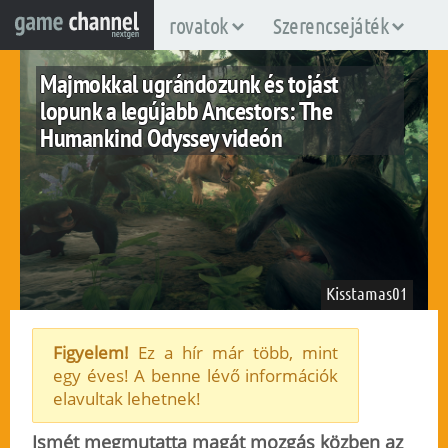
rovatok
Szerencsejáték
Majmokkal ugrándozunk és tojást
lopunk a legújabb Ancestors: The
Humankind Odyssey videón
Kisstamas01
Figyelem!
Ez a hír már több, mint
egy éves! A benne lévő információk
pc
ps4
xboxone
elavultak lehetnek!
2019. május 15.
143
Ismét megmutatta magát mozgás közben az