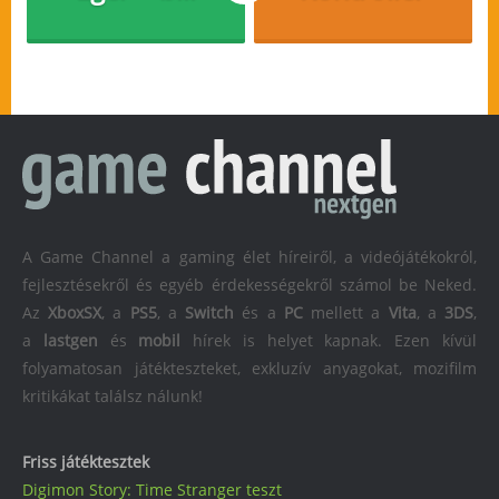
A Game Channel a gaming élet híreiről, a videójátékokról,
fejlesztésekről és egyéb érdekességekről számol be Neked.
Az
XboxSX
, a
PS5
, a
Switch
és a
PC
mellett a
Vita
, a
3DS
,
a
lastgen
és
mobil
hírek is helyet kapnak. Ezen kívül
folyamatosan játékteszteket, exkluzív anyagokat, mozifilm
kritikákat találsz nálunk!
Friss játéktesztek
Digimon Story: Time Stranger teszt