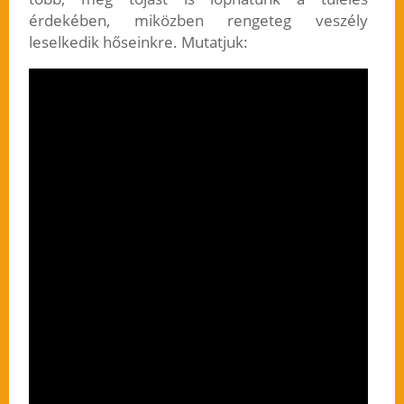
érdekében, miközben rengeteg veszély
leselkedik hőseinkre. Mutatjuk: