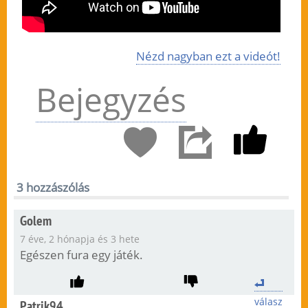
Nézd nagyban ezt a videót!
Bejegyzés
3 hozzászólás
Golem
7 éve, 2 hónapja és 3 hete
Egészen fura egy játék.
válasz
Patrik94