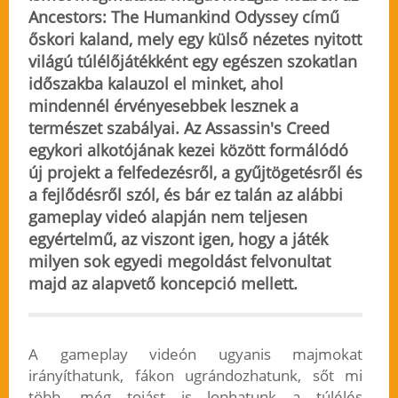
Ancestors: The Humankind Odyssey című
őskori kaland, mely egy külső nézetes nyitott
világú túlélőjátékként egy egészen szokatlan
időszakba kalauzol el minket, ahol
mindennél érvényesebbek lesznek a
természet szabályai. Az Assassin's Creed
egykori alkotójának kezei között formálódó
új projekt a felfedezésről, a gyűjtögetésről és
a fejlődésről szól, és bár ez talán az alábbi
gameplay videó alapján nem teljesen
egyértelmű, az viszont igen, hogy
a játék
milyen sok egyedi megoldást felvonultat
majd az alapvető koncepció mellett
.
A gameplay videón ugyanis majmokat
irányíthatunk, fákon ugrándozhatunk, sőt mi
több, még tojást is lophatunk a túlélés