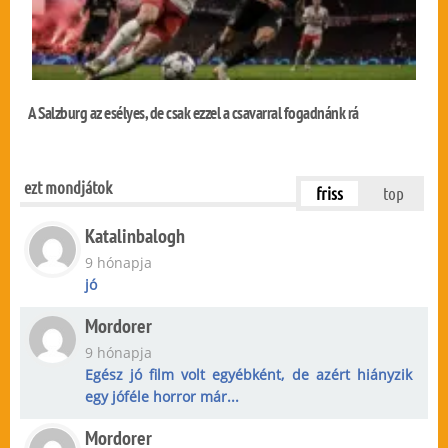
A Salzburg az esélyes, de csak ezzel a csavarral fogadnánk rá
ezt mondjátok
friss
top
Katalinbalogh
9 hónapja
jó
Mordorer
9 hónapja
Egész jó film volt egyébként, de azért hiányzik
egy jóféle horror már...
Mordorer