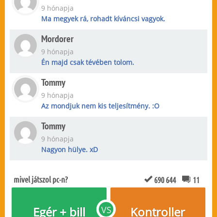
9 hónapja
Ma megyek rá, rohadt kíváncsi vagyok.
Mordorer
9 hónapja
Én majd csak tévében tolom.
Tommy
9 hónapja
Az mondjuk nem kis teljesítmény. :O
Tommy
9 hónapja
Nagyon hülye. xD
mivel játszol pc-n?
690 644
11
Egér + bill
VS
Kontroller