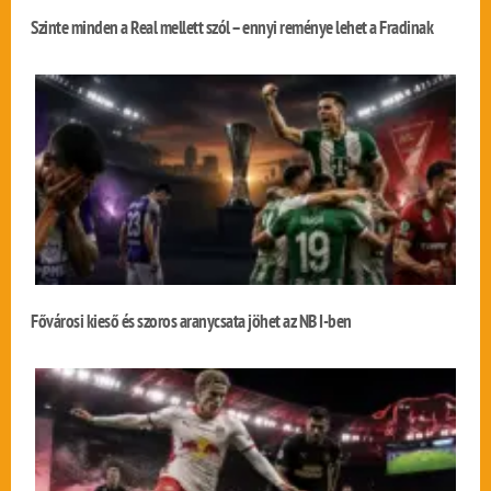
Szinte minden a Real mellett szól – ennyi reménye lehet a Fradinak
Fővárosi kieső és szoros aranycsata jöhet az NB I-ben