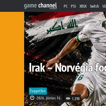
PC
PS5
XBSX
Switch
tö
Irak – Norvégia fo
fuggetlen
2026. június 16.
1.290