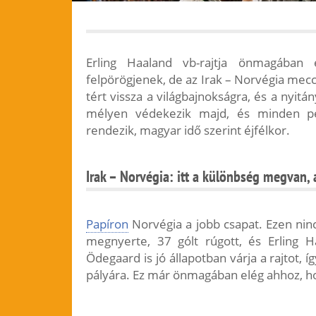
Erling Haaland vb-rajtja önmagába
felpörögjenek, de az Irak – Norvégia mec
tért vissza a világbajnokságra, és a nyit
mélyen védekezik majd, és minden p
rendezik, magyar idő szerint éjfélkor.
Irak – Norvégia: itt a különbség megvan,
Papíron
Norvégia a jobb csapat. Ezen nin
megnyerte, 37 gólt rúgott, és Erling H
Ödegaard is jó állapotban várja a rajtot,
pályára. Ez már önmagában elég ahhoz, ho