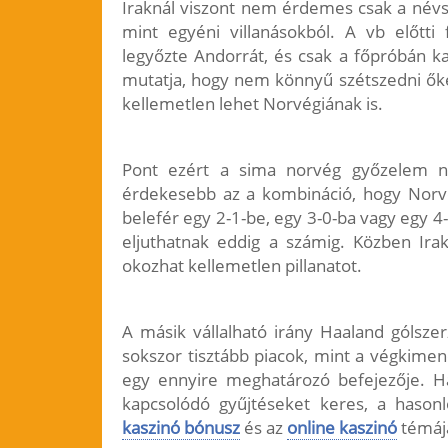
Iraknál viszont nem érdemes csak a névso
mint egyéni villanásokból. A vb előtti 
legyőzte Andorrát, és csak a főpróbán ka
mutatja, hogy nem könnyű szétszedni őket
kellemetlen lehet Norvégiának is.
Pont ezért a sima norvég győzelem ne
érdekesebb az a kombináció, hogy Norvé
belefér egy 2-1-be, egy 3-0-ba vagy egy 4
eljuthatnak eddig a számig. Közben Ir
okozhat kellemetlen pillanatot.
A másik vállalható irány Haaland gólszer
sokszor tisztább piacok, mint a végkimen
egy ennyire meghatározó befejezője. Ha
kapcsolódó gyűjtéseket keres, a hason
kaszinó bónusz
és az
online kaszinó
témája