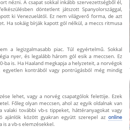
rt nézni. A csapat sokkal inkább szervezettségből él,
felkészülésben döntetlent játszott Spanyolországgal,
pott ki Venezuelától. Ez nem világverő forma, de azt
. Ha sokáig bírják kapott gól nélkül, a meccs ritmusa
m a legizgalmasabb piac. Túl egyértelmű. Sokkal
gia nyer, és legalább három gól esik a meccsen. Ez
-0-ba is. Ha Haaland megkapja a helyzeteit, a norvégok
ak egyetlen kontrából vagy pontrúgásból még mindig
zése lehet, vagy a norvég csapatgólok felettije. Ezek
etel. Főleg olyan meccsen, ahol az egyik oldalnak van
 valaki további vb-s tippeket, háttéranyagokat vagy
ló ajánlók között gyakran együtt szerepel az
online
 is a vb-s elemzésekkel.