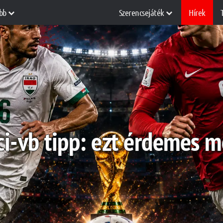
bb
Szerencsejáték
Hírek
ci-vb tipp: ezt érdemes m