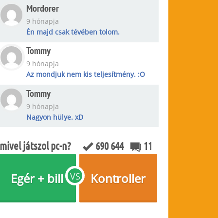
Mordorer
9 hónapja
Én majd csak tévében tolom.
Tommy
9 hónapja
Az mondjuk nem kis teljesítmény. :O
Tommy
9 hónapja
Nagyon hülye. xD
mivel játszol pc-n?
690 644
11
Egér + bill
VS
Kontroller