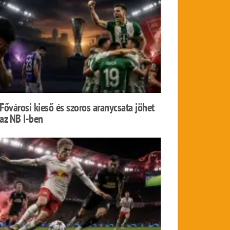
Fővárosi kieső és szoros aranycsata jöhet
az NB I-ben