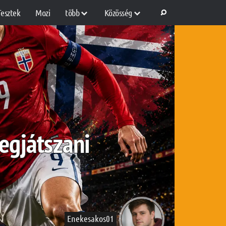
Tesztek
Mozi
több
Közösség
egjátszani
Enekesakos01