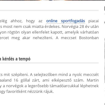
n elég ahhoz, hogy az
online sportfogadás
piacai
cs most nem csak miatta érdekes. Norvégia 28 év után
ányon rögtön olyan ellenfelet kapott, amelyik várhatóan
ercet meg akar nehezíteni. A meccset Bostonban
 a kérdés a tempó
cs mit szépíteni. A selejtezőben mind a nyolc meccsét
aaland 16 góllal zárt, ami elképesztő szám. Martin
 így a norvégok a legerősebb támadóarcukkal léphetnek
gy favoritként nézzünk rájuk.