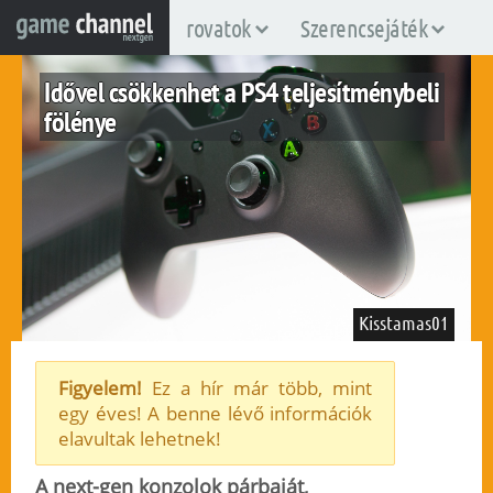
rovatok
Szerencsejáték
Idővel csökkenhet a PS4 teljesítménybeli
fölénye
Kisstamas01
Figyelem!
Ez a hír már több, mint
egy éves! A benne lévő információk
ps4
xboxone
elavultak lehetnek!
2014. március 30.
28
A next-gen konzolok párbaját,