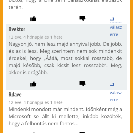
terén.
válasz
Bvektor
erre
12 éve, 4 hónapja és 1 hete
Nagyon jó, nem lesz majd annyival jobb. De jobb,
és az is lesz. Meg szerintem nem sok mindenkit
érdekel, hogy „Áááá, most sokkal rosszabb, de
majd később, csak kicsit lesz rosszabb”. Meg,
akkor is drágább.
válasz
Rdave
erre
12 éve, 4 hónapja és 1 hete
Mindenki mondott már mindent. Időnként még a
Microsoft se állt ki mellette, inkább közölték,
hogy a felbontás nem fontos…