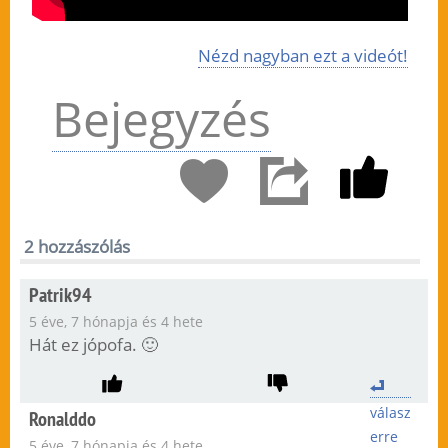
Nézd nagyban ezt a videót!
Bejegyzés
2 hozzászólás
Patrik94
5 éve, 7 hónapja és 4 hete
Hát ez jópofa. 🙂
válasz
Ronalddo
erre
5 éve, 7 hónapja és 4 hete