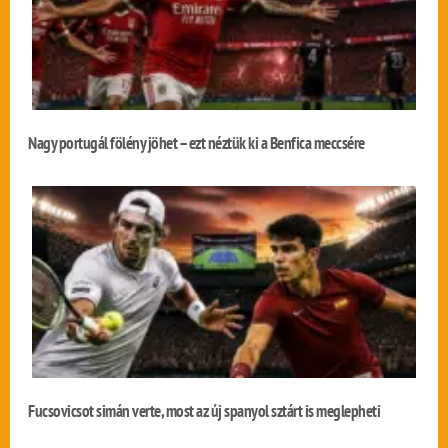
Nagy portugál fölény jöhet – ezt néztük ki a Benfica meccsére
Fucsovicsot simán verte, most az új spanyol sztárt is meglepheti