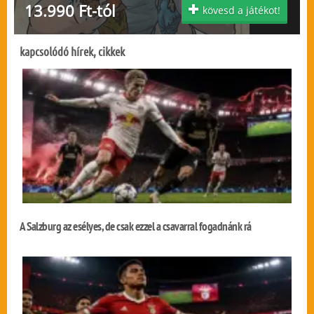
13.990 Ft-tól
kövesd a játékot!
kapcsolódó hírek, cikkek
A Salzburg az esélyes, de csak ezzel a csavarral fogadnánk rá