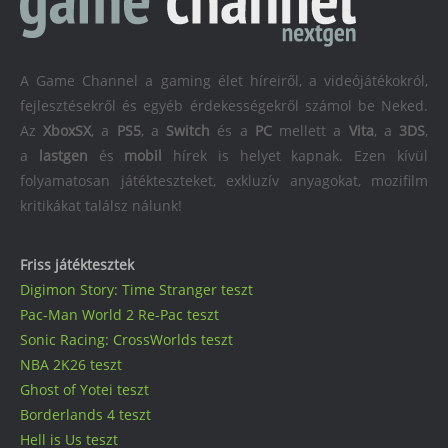
A Game Channel a gaming élet híreiről, a videójátékokról,
fejlesztésekről és egyéb érdekességekről számol be Neked.
Az
XboxSX
, a
PS5
, a
Switch
és a
PC
mellett a
Vita
, a
3DS
,
a
lastgen
és
mobil
hírek is helyet kapnak. Ezen kívül
folyamatosan játékteszteket, exkluzív anyagokat, mozifilm
kritikákat találsz nálunk!
Friss játéktesztek
Digimon Story: Time Stranger teszt
Pac-Man World 2 Re-Pac teszt
Sonic Racing: CrossWorlds teszt
NBA 2K26 teszt
Ghost of Yotei teszt
Borderlands 4 teszt
Hell is Us teszt