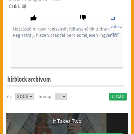
Cuki. 😄
válasz
erre
hirblock archívum
év:
hónap:
It Takes Two