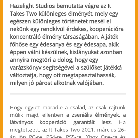
Hazelight Studios bemutatta végre az It
Takes Two különleges élményét, mely egy
egészen különleges történetet mesél el
nekünk egy rendkívül érdekes, kooperációra
koncentráló élmény társaságában. A játék
főhőse egy édesanya és egy édesapa, akik
éppen válni készülnek, kislányukat azonban
annyira megtöri a dolog, hogy egy
varázskönyv segítségével a szülőket játékká
változtatja, hogy ott megtapasztalhassák,
milyen jó párost alkotnak valójában.
Hogy együtt marad-e a család, az csak rajtunk
múlik majd, ellenben
a zseniális élmények, a
látványos kooperáció garantált lesz
. Ha
megtetszett, az It Takes Two 2021. március 26-
án jön PC-re, PS4-re, PS5-re, Xbox One-ra és