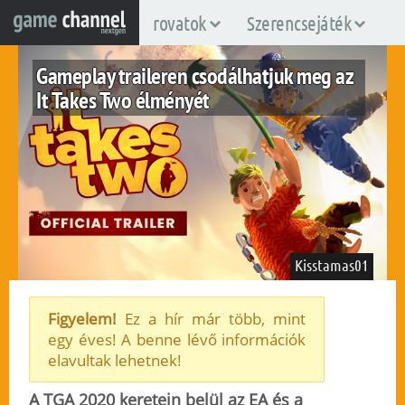
rovatok
Szerencsejáték
Gameplay traileren csodálhatjuk meg az
It Takes Two élményét
Kisstamas01
Figyelem!
Ez a hír már több, mint
egy éves! A benne lévő információk
pc
ps4
ps5
xboxone
xboxsx
elavultak lehetnek!
2020. december 11.
70
A TGA 2020 keretein belül az EA és a