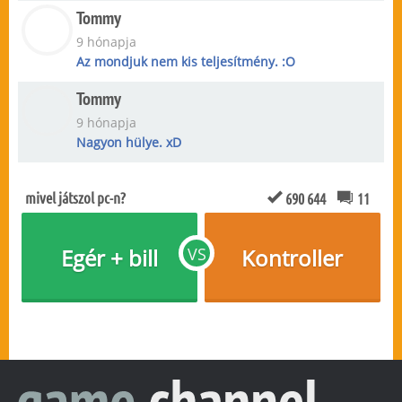
Tommy
9 hónapja
Az mondjuk nem kis teljesítmény. :O
Tommy
9 hónapja
Nagyon hülye. xD
mivel játszol pc-n?
690 644
11
Egér + bill
VS
Kontroller