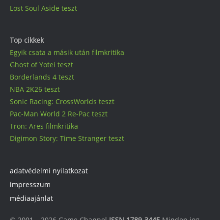
Lost Soul Aside teszt
Top cikkek
Egyik csata a másik után filmkritika
Ghost of Yotei teszt
Borderlands 4 teszt
NBA 2K26 teszt
Sonic Racing: CrossWorlds teszt
Pac-Man World 2 Re-Pac teszt
Tron: Ares filmkritika
Digimon Story: Time Stranger teszt
adatvédelmi nyilatkozat
impresszum
médiaajánlat
© 2001 – 2026 Game Channel
ISSN 1789-3445
Minden jog