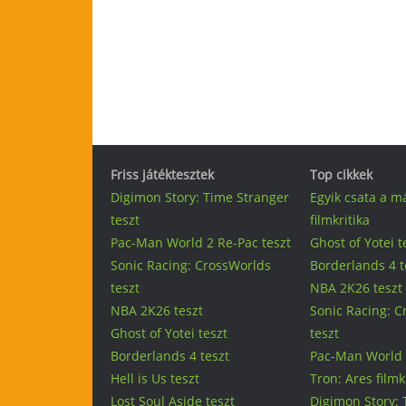
Friss játéktesztek
Top cikkek
Digimon Story: Time Stranger
Egyik csata a m
teszt
filmkritika
Pac-Man World 2 Re-Pac teszt
Ghost of Yotei t
Sonic Racing: CrossWorlds
Borderlands 4 t
teszt
NBA 2K26 teszt
NBA 2K26 teszt
Sonic Racing: 
Ghost of Yotei teszt
teszt
Borderlands 4 teszt
Pac-Man World 
Hell is Us teszt
Tron: Ares filmk
Lost Soul Aside teszt
Digimon Story: 