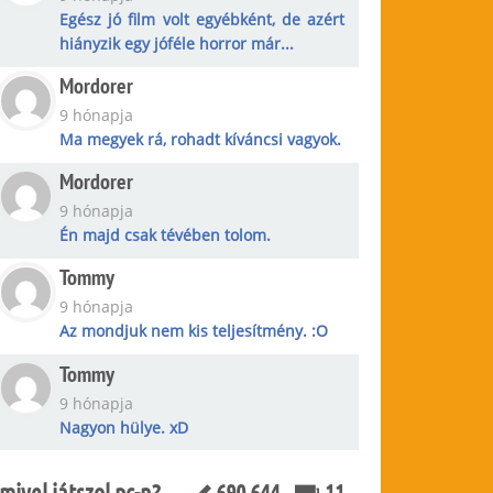
Egész jó film volt egyébként, de azért
hiányzik egy jóféle horror már...
Mordorer
9 hónapja
Ma megyek rá, rohadt kíváncsi vagyok.
Mordorer
9 hónapja
Én majd csak tévében tolom.
Tommy
9 hónapja
Az mondjuk nem kis teljesítmény. :O
Tommy
9 hónapja
Nagyon hülye. xD
mivel játszol pc-n?
690 644
11