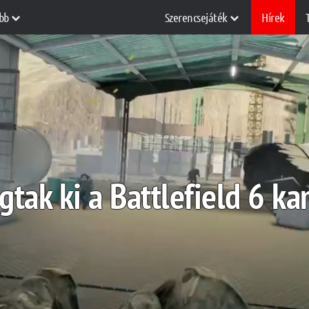
bb
Szerencsejáték
Hírek
gtak ki a Battlefield 6 