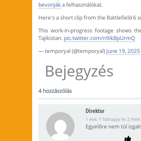
bevonják
a felhasználókat.
Here's a short clip from the Battlefield 6 
This work-in-progress footage shows th
Tajikistan.
pic.twitter.com/n9ikBpUrmQ
— temporyal (@temporyal)
June 19, 2025
Bejegyzés
4 hozzászólás
Direktor
1 éve, 1 hónapja és 2 hete
Egyelőre nem túl izgal