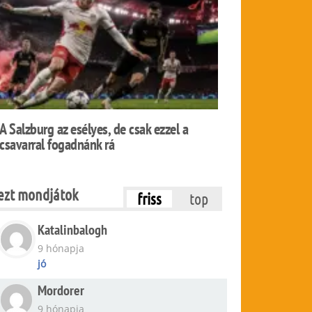
A Salzburg az esélyes, de csak ezzel a
csavarral fogadnánk rá
ezt mondjátok
friss
top
Katalinbalogh
9 hónapja
jó
Mordorer
9 hónapja