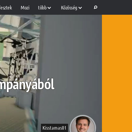
Tesztek
Mozi
több
Közösség
kampányából
Kisstamas01