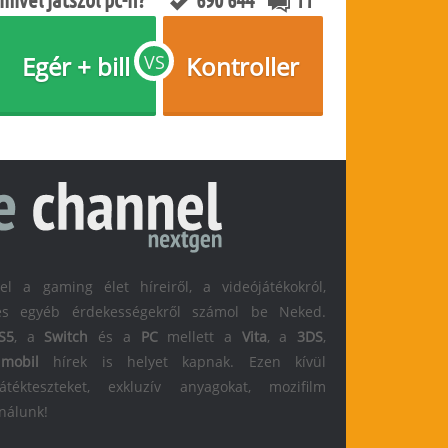
Egér + bill
VS
Kontroller
 a gaming élet híreiről, a videójátékokról,
l és egyéb érdekességekről számol be Neked.
S5
, a
Switch
és a
PC
mellett a
Vita
, a
3DS
,
s
mobil
hírek is helyet kapnak. Ezen kívül
átékteszteket, exkluzív anyagokat, mozifilm
 nálunk!