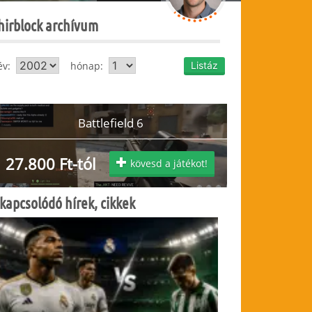
hirblock archívum
év:
hónap:
Battlefield 6
27.800 Ft-tól
kövesd a játékot!
kapcsolódó hírek, cikkek