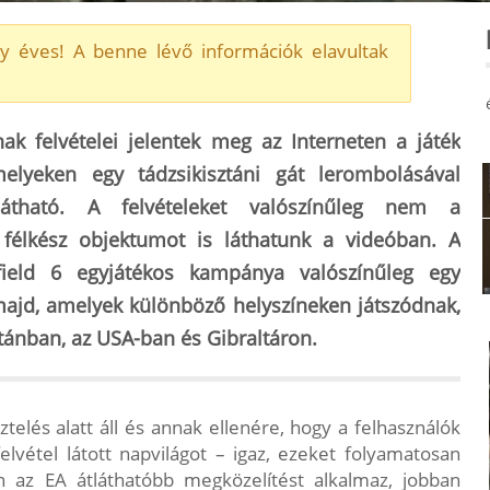
y éves! A benne lévő információk elavultak
ak felvételei jelentek meg az Interneten a játék
melyeken egy tádzsikisztáni gát lerombolásával
látható. A felvételeket valószínűleg nem a
 félkész objektumot is láthatunk a videóban. A
efield 6 egyjátékos kampánya valószínűleg
egy
majd
, amelyek különböző helyszíneken játszódnak,
tánban, az USA-ban és Gibraltáron.
ztelés alatt áll és annak ellenére, hogy a felhasználók
felvétel látott napvilágot – igaz, ezeket folyamatosan
án az EA átláthatóbb megközelítést alkalmaz, jobban