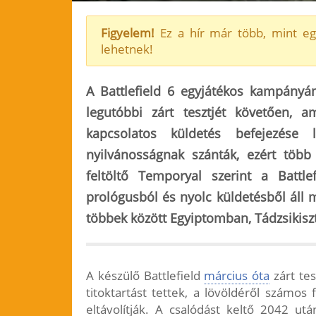
Figyelem!
Ez a hír már több, mint eg
lehetnek!
A Battlefield 6 egyjátékos kampányán
legutóbbi zárt tesztjét követően, a
kapcsolatos küldetés befejezése 
nyilvánosságnak szánták, ezért több
feltöltő Temporyal szerint a Battl
prológusból és nyolc küldetésből áll 
többek között Egyiptomban, Tádzsikisz
A készülő Battlefield
március óta
zárt tes
titoktartást tettek, a lövöldéről számos 
eltávolítják. A csalódást keltő 2042 ut