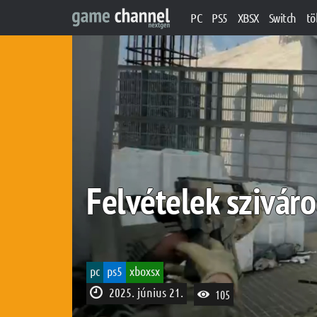
PC
PS5
XBSX
Switch
tö
Felvételek sziváro
pc
ps5
xboxsx
2025. június 21.
105