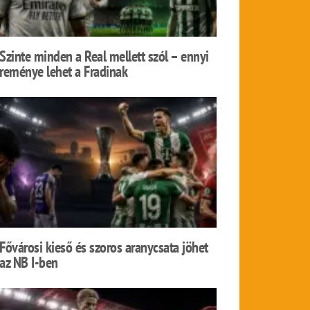
Szinte minden a Real mellett szól – ennyi
reménye lehet a Fradinak
Fővárosi kieső és szoros aranycsata jöhet
az NB I-ben