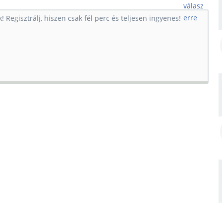
válasz
erre