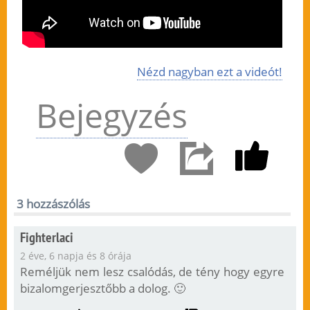
Nézd nagyban ezt a videót!
Bejegyzés
3 hozzászólás
Fighterlaci
2 éve, 6 napja és 8 órája
Reméljük nem lesz csalódás, de tény hogy egyre
bizalomgerjesztőbb a dolog. 🙂