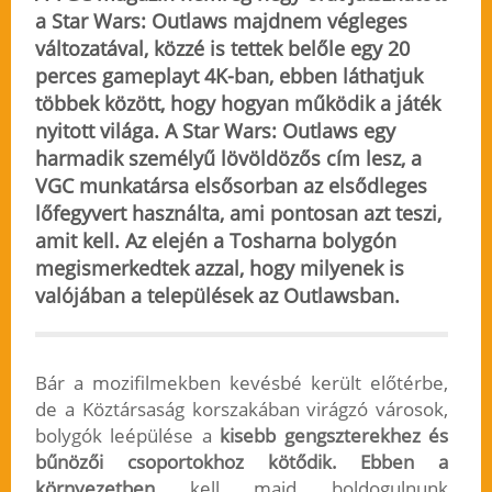
a Star Wars: Outlaws majdnem végleges
változatával, közzé is tettek belőle egy 20
perces gameplayt 4K-ban, ebben láthatjuk
többek között, hogy hogyan működik a játék
nyitott világa. A Star Wars: Outlaws egy
harmadik személyű lövöldözős cím lesz, a
VGC munkatársa elsősorban az elsődleges
lőfegyvert használta, ami pontosan azt teszi,
amit kell. Az elején a Tosharna bolygón
megismerkedtek azzal, hogy milyenek is
valójában a települések az Outlawsban.
Bár a mozifilmekben kevésbé került előtérbe,
de a Köztársaság korszakában virágzó városok,
bolygók leépülése a
kisebb gengszterekhez és
bűnözői csoportokhoz kötődik. Ebben a
környezetben
kell majd boldogulnunk