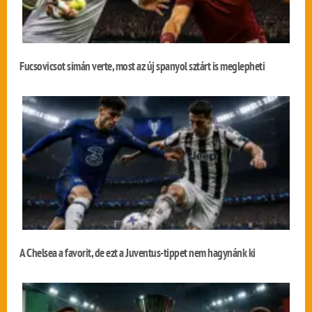
Fucsovicsot simán verte, most az új spanyol sztárt is meglepheti
A Chelsea a favorit, de ezt a Juventus-tippet nem hagynánk ki