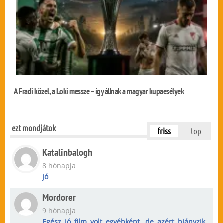
A Fradi közel, a Loki messze – így állnak a magyar kupaesélyek
ezt mondjátok
friss
top
Katalinbalogh
8 hónapja
jó
Mordorer
9 hónapja
Egész jó film volt egyébként, de azért hiányzik