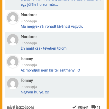
egy jóféle horror már...
Mordorer
9 hónapja
Ma megyek rá, rohadt kíváncsi vagyok.
Mordorer
9 hónapja
Én majd csak tévében tolom.
Tommy
9 hónapja
Az mondjuk nem kis teljesítmény. :O
Tommy
9 hónapja
Nagyon hülye. xD
mivel játszol pc-n?
690 644
11