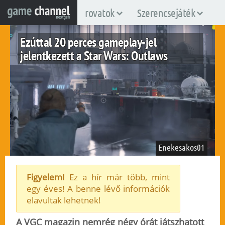
rovatok
Szerencsejáték
Ezúttal 20 perces gameplay-jel
jelentkezett a Star Wars: Outlaws
Enekesakos01
Figyelem!
Ez a hír már több, mint
egy éves! A benne lévő információk
pc
ps5
xboxsx
elavultak lehetnek!
2024. július 30.
93
A VGC magazin nemrég négy órát játszhatott