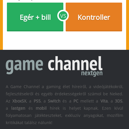
Egér + bill
VS
Kontroller
A Game Channel a gaming élet híreiről, a videójátékokról,
fejlesztésekről és egyéb érdekességekről számol be Neked.
Az
XboxSX
, a
PS5
, a
Switch
és a
PC
mellett a
Vita
, a
3DS
,
a
lastgen
és
mobil
hírek is helyet kapnak. Ezen kívül
folyamatosan játékteszteket, exkluzív anyagokat, mozifilm
kritikákat találsz nálunk!