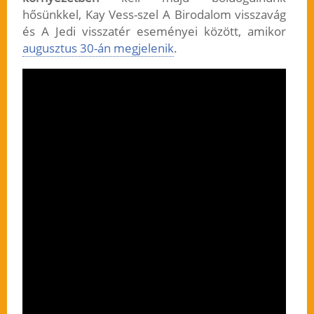
hősünkkel, Kay Vess-szel A Birodalom visszavág
és A Jedi visszatér eseményei között, amikor
augusztus 30-án megjelenik
.