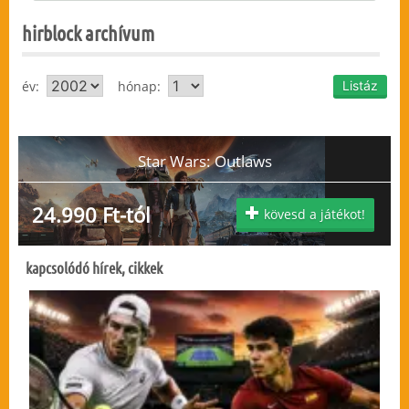
hirblock archívum
év:
hónap:
Star Wars: Outlaws
24.990 Ft-tól
kövesd a játékot!
kapcsolódó hírek, cikkek