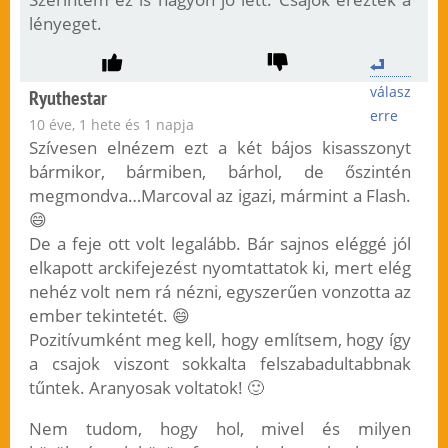
lényeget.
válasz
Ryuthestar
erre
10 éve, 1 hete és 1 napja
Szívesen elnézem ezt a két bájos kisasszonyt
bármikor, bármiben, bárhol, de őszintén
megmondva…Marcoval az igazi, mármint a Flash.
😄
De a feje ott volt legalább. Bár sajnos eléggé jól
elkapott arckifejezést nyomtattatok ki, mert elég
nehéz volt nem rá nézni, egyszerűen vonzotta az
ember tekintetét. 😄
Pozitívumként meg kell, hogy említsem, hogy így
a csajok viszont sokkalta felszabadultabbnak
tűntek. Aranyosak voltatok! 🙂
Nem tudom, hogy hol, mivel és milyen