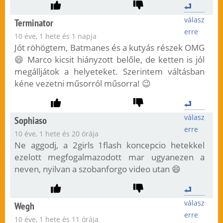
válasz
Terminator
erre
10 éve, 1 hete és 1 napja
Jót röhögtem, Batmanes és a kutyás részek OMG
😄 Marco kicsit hiányzott belőle, de ketten is jól
megálljátok a helyeteket. Szerintem váltásban
kéne vezetni műsorról műsorra! 😉
válasz
Sophiaso
erre
10 éve, 1 hete és 20 órája
Ne aggodj, a 2girls 1flash koncepcio hetekkel
ezelott megfogalmazodott mar ugyanezen a
neven, nyilvan a szobanforgo video utan 😄
válasz
Wegh
erre
10 éve, 1 hete és 11 órája