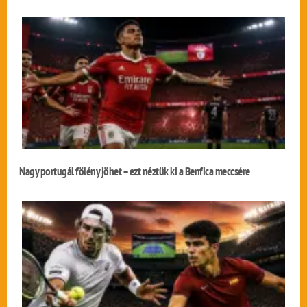
Nagy portugál fölény jöhet – ezt néztük ki a Benfica meccsére