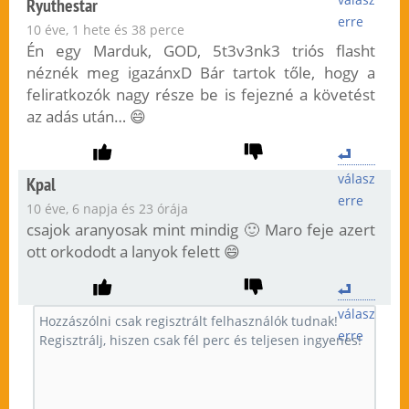
Ryuthestar
erre
10 éve, 1 hete és 38 perce
Én egy Marduk, GOD, 5t3v3nk3 triós flasht
néznék meg igazánxD Bár tartok tőle, hogy a
feliratkozók nagy része be is fejezné a követést
az adás után… 😄
válasz
Kpal
erre
10 éve, 6 napja és 23 órája
csajok aranyosak mint mindig 🙂 Maro feje azert
ott orkododt a lanyok felett 😄
válasz
erre