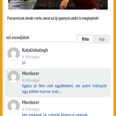
Fucsovicsot simán verte, most az új spanyol sztárt is meglepheti
ezt mondjátok
friss
top
Katalinbalogh
8 hónapja
jó
Mordorer
9 hónapja
Egész jó film volt egyébként, de azért hiányzik
egy jóféle horror már...
Mordorer
9 hónapja
Ma megyek rá, rohadt kíváncsi vagyok.