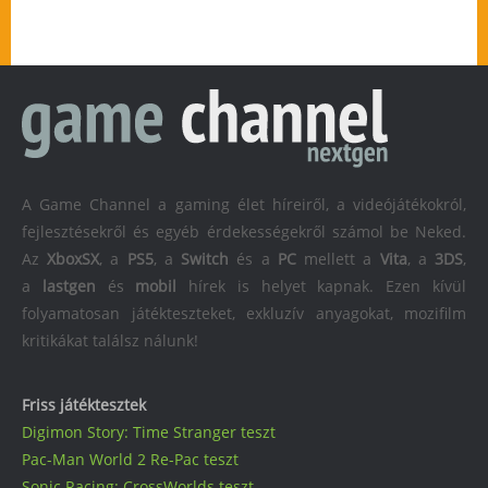
A Game Channel a gaming élet híreiről, a videójátékokról,
fejlesztésekről és egyéb érdekességekről számol be Neked.
Az
XboxSX
, a
PS5
, a
Switch
és a
PC
mellett a
Vita
, a
3DS
,
a
lastgen
és
mobil
hírek is helyet kapnak. Ezen kívül
folyamatosan játékteszteket, exkluzív anyagokat, mozifilm
kritikákat találsz nálunk!
Friss játéktesztek
Digimon Story: Time Stranger teszt
Pac-Man World 2 Re-Pac teszt
Sonic Racing: CrossWorlds teszt