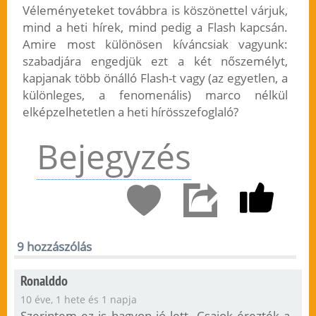
Véleményeteket továbbra is köszönettel várjuk,
mind a heti hírek, mind pedig a Flash kapcsán.
Amire most különösen kíváncsiak vagyunk:
szabadjára engedjük ezt a két nőszemélyt,
kapjanak több önálló Flash-t vagy (az egyetlen, a
különleges, a fenomenális) marco nélkül
elképzelhetetlen a heti hírösszefoglaló?
Bejegyzés
9 hozzászólás
Ronalddo
10 éve, 1 hete és 1 napja
Szerintem ez is hagyon jó lett. Csajok érezték a