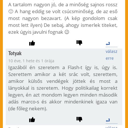
A tartalom nagyon jó, de a minőség sajnos rossz
🙁 A hang eddig se volt csúcsminőség, de az eső
most nagyon bezavart. (A kép gondolom csak
most lett ilyen) De sebaj, ahogy ismerlek titeket,
ezek úgyis javulni fognak 😉
válasz
Totyak
erre
10 éve, 1 hete és 1 órája
Igazából én szeretem a Flash-t így is, úgy is.
Szerettem amikor a két srác volt, szerettem,
amikor külsős vendégek jöttek és most a
lányokkal is szeretem. Hogy politikailag korrekt
legyen, én azt mondom legyen minden második
adás marco-s és akkor mindenkinek igaza van
(de főleg nekem).
válasz