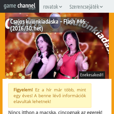
rovatok
Szerencsejáték
Csajos különkiadáska – Flash #46
(2016/30. hét)
Enekesakos01
Figyelem!
Ez a hír már több, mint
egy éves! A benne lévő információk
fuggetlen
elavultak lehetnek!
2016. július 31.
31
Nincs itthon a macska, cincognak az egerek!