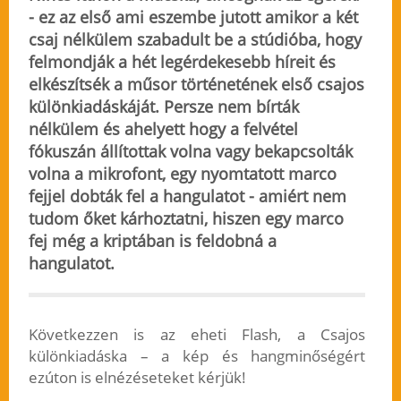
- ez az első ami eszembe jutott amikor a két
csaj nélkülem szabadult be a stúdióba, hogy
felmondják a hét legérdekesebb híreit és
elkészítsék a műsor történetének első csajos
különkiadáskáját. Persze nem bírták
nélkülem és ahelyett hogy a felvétel
fókuszán állítottak volna vagy bekapcsolták
volna a mikrofont, egy nyomtatott marco
fejjel dobták fel a hangulatot - amiért nem
tudom őket kárhoztatni, hiszen egy marco
fej még a kriptában is feldobná a
hangulatot.
Következzen is az eheti Flash, a Csajos
különkiadáska – a kép és hangminőségért
ezúton is elnézéseteket kérjük!