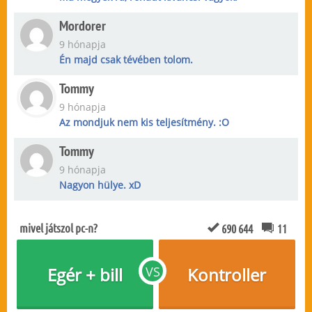
Mordorer
9 hónapja
Én majd csak tévében tolom.
Tommy
9 hónapja
Az mondjuk nem kis teljesítmény. :O
Tommy
9 hónapja
Nagyon hülye. xD
mivel játszol pc-n?
690 644
11
Egér + bill
VS
Kontroller