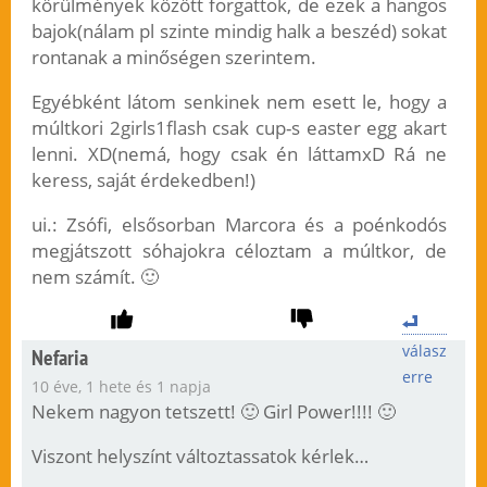
körülmények között forgattok, de ezek a hangos
bajok(nálam pl szinte mindig halk a beszéd) sokat
rontanak a minőségen szerintem.
Egyébként látom senkinek nem esett le, hogy a
múltkori 2girls1flash csak cup-s easter egg akart
lenni. XD(nemá, hogy csak én láttamxD Rá ne
keress, saját érdekedben!)
ui.: Zsófi, elsősorban Marcora és a poénkodós
megjátszott sóhajokra céloztam a múltkor, de
nem számít. 🙂
válasz
Nefaria
erre
10 éve, 1 hete és 1 napja
Nekem nagyon tetszett! 🙂 Girl Power!!!! 🙂
Viszont helyszínt változtassatok kérlek…