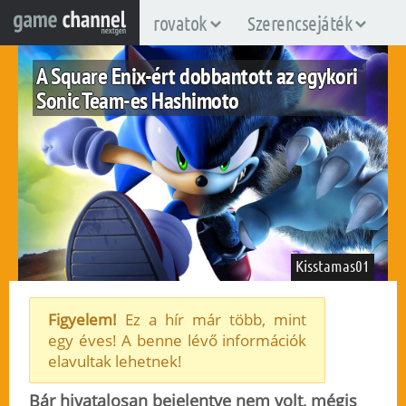
rovatok
Szerencsejáték
A Square Enix-ért dobbantott az egykori
Sonic Team-es Hashimoto
Kisstamas01
Figyelem!
Ez a hír már több, mint
egy éves! A benne lévő információk
elavultak lehetnek!
2009. július 8.
37
Bár hivatalosan bejelentve nem volt, mégis