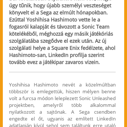
úgy tűnik, hogy újabb személyi veszteséget
könyvelt el a Sega az elmúlt hónapokban.
Ezúttal Yoshihisa Hashimoto vette le a
fogasról kalapját és távozott a Sonic Team
kötelékéből, méghozzá egy másik játékóriás
szolgálatába szegődve el ezek után. Az új
szolgálati helye a Square Enix fedélzete, ahol
Hashimoto-san, LinkedIn profilja szerint
tovább evez a játékipar zavaros vizein.
Yoshihisa Hashimoto nevét a közelmúltban
többször is emlegettük, hiszen mélyen benne
volt a furcsa módon leleplezett Sonic Unleashed
projektben, amelyről több alkalommal
nyilatkozott a sajtónak. A Sega csendben
engedte el őt, ugyanis az említett LinkedIn
adatlapján kívül sehol sem találtunk erre utaló