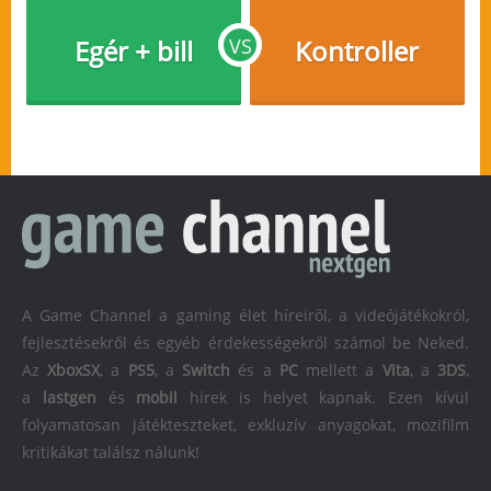
Egér + bill
VS
Kontroller
A Game Channel a gaming élet híreiről, a videójátékokról,
fejlesztésekről és egyéb érdekességekről számol be Neked.
Az
XboxSX
, a
PS5
, a
Switch
és a
PC
mellett a
Vita
, a
3DS
,
a
lastgen
és
mobil
hírek is helyet kapnak. Ezen kívül
folyamatosan játékteszteket, exkluzív anyagokat, mozifilm
kritikákat találsz nálunk!