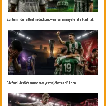
Szinte minden a Real mellett szól – ennyi reménye lehet a Fradinak
Fővárosi kieső és szoros aranycsata jöhet az NB I-ben