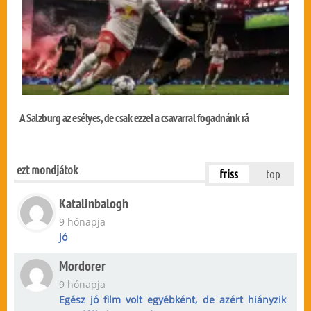
A Salzburg az esélyes, de csak ezzel a csavarral fogadnánk rá
ezt mondjátok
friss
top
Katalinbalogh
9 hónapja
jó
Mordorer
9 hónapja
Egész jó film volt egyébként, de azért hiányzik