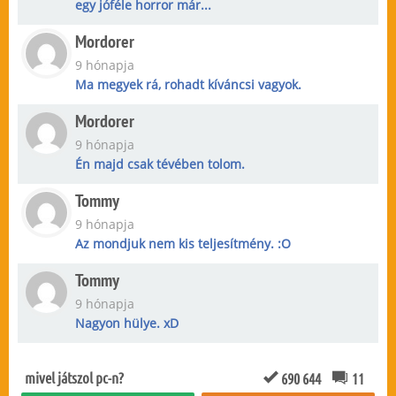
egy jóféle horror már...
Mordorer
9 hónapja
Ma megyek rá, rohadt kíváncsi vagyok.
Mordorer
9 hónapja
Én majd csak tévében tolom.
Tommy
9 hónapja
Az mondjuk nem kis teljesítmény. :O
Tommy
9 hónapja
Nagyon hülye. xD
mivel játszol pc-n?
690 644
11