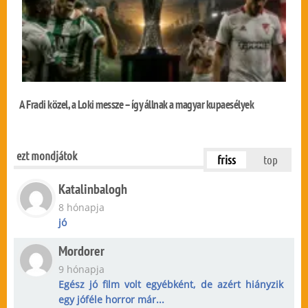
A Fradi közel, a Loki messze – így állnak a magyar kupaesélyek
ezt mondjátok
friss
top
Katalinbalogh
8 hónapja
jó
Mordorer
9 hónapja
Egész jó film volt egyébként, de azért hiányzik
egy jóféle horror már...