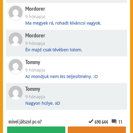
Mordorer
9 hónapja
Ma megyek rá, rohadt kíváncsi vagyok.
Mordorer
9 hónapja
Én majd csak tévében tolom.
Tommy
9 hónapja
Az mondjuk nem kis teljesítmény. :O
Tommy
9 hónapja
Nagyon hülye. xD
mivel játszol pc-n?
690 644
11