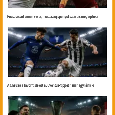
Fucsovicsot simán verte, most az új spanyol sztárt is meglepheti
A Chelsea a favorit, de ezt a Juventus-tippet nem hagynánk ki