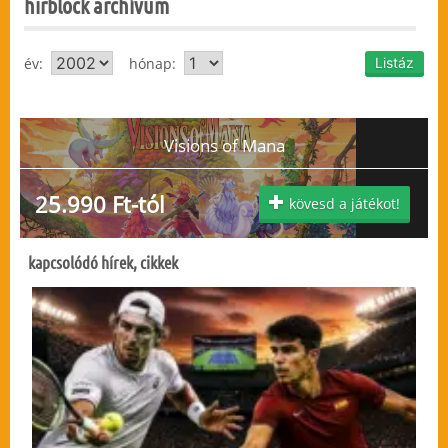
hirblock archívum
év:
hónap:
Visions of Mana
25.990 Ft-tól
kövesd a játékot!
kapcsolódó hírek, cikkek