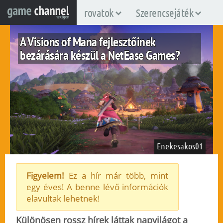
rovatok
Szerencsejáték
A Visions of Mana fejlesztőinek
bezárására készül a NetEase Games?
Enekesakos01
Figyelem!
Ez a hír már több, mint
egy éves! A benne lévő információk
fuggetlen
elavultak lehetnek!
2024. augusztus 30.
52
Különösen rossz hírek láttak napvilágot a