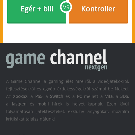
Egér + bill
VS
Kontroller
A Game Channel a gaming élet híreiről, a videójátékokról,
fejlesztésekről és egyéb érdekességekről számol be Neked.
Az
XboxSX
, a
PS5
, a
Switch
és a
PC
mellett a
Vita
, a
3DS
,
a
lastgen
és
mobil
hírek is helyet kapnak. Ezen kívül
folyamatosan játékteszteket, exkluzív anyagokat, mozifilm
kritikákat találsz nálunk!