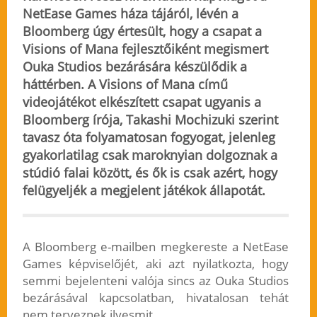
NetEase Games háza tájáról, lévén a
Bloomberg úgy értesült, hogy a csapat a
Visions of Mana fejlesztőiként megismert
Ouka Studios bezárására készülődik a
háttérben. A Visions of Mana című
videojátékot elkészített csapat ugyanis a
Bloomberg írója, Takashi Mochizuki szerint
tavasz óta folyamatosan fogyogat,
jelenleg
gyakorlatilag csak maroknyian dolgoznak a
stúdió falai között
, és ők is csak azért, hogy
felügyeljék a megjelent játékok állapotát.
A Bloomberg e-mailben megkereste a NetEase
Games képviselőjét, aki azt nyilatkozta, hogy
semmi bejelenteni valója sincs az Ouka Studios
bezárásával kapcsolatban, hivatalosan tehát
nem terveznek ilyesmit.