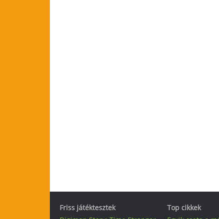
Friss játéktesztek
Top cikkek