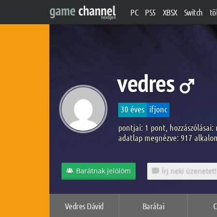
PC
PS5
XBSX
Switch
tö
vedres
30 éves
ifjonc
pontjai: 1 pont, hozzászólásai:
adatlap megnézve: 917 alkal
Barátnak jelölöm
Írj neki üzenetet!
Vedres Dávid
Barátai
C