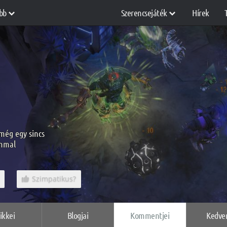
bb
Szerencsejáték
Hírek
 még egy sincs
ommal
Szimpatikus?
ikkei
Blogjai
Kommentjei
Kedve