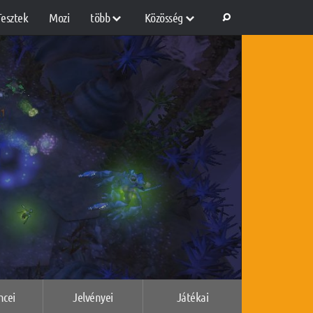
Tesztek
Mozi
több
Közösség
ncei
Jelvényei
Játékai