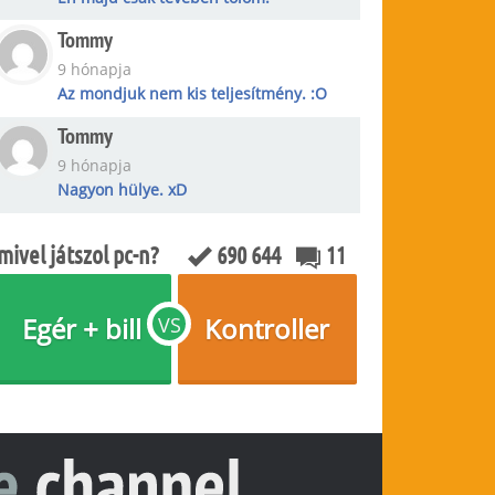
Tommy
9 hónapja
Az mondjuk nem kis teljesítmény. :O
Tommy
9 hónapja
Nagyon hülye. xD
mivel játszol pc-n?
690 644
11
Egér + bill
Kontroller
VS