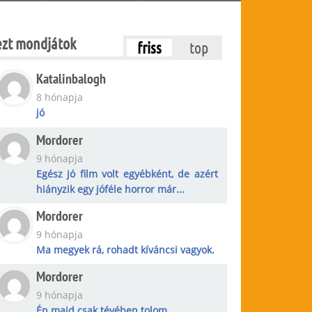
ezt mondjátok
friss
top
Katalinbalogh
8 hónapja
jó
Mordorer
9 hónapja
Egész jó film volt egyébként, de azért
hiányzik egy jóféle horror már...
Mordorer
9 hónapja
Ma megyek rá, rohadt kíváncsi vagyok.
Mordorer
9 hónapja
Én majd csak tévében tolom.