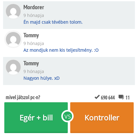
Mordorer
9 hónapja
Én majd csak tévében tolom.
Tommy
9 hónapja
Az mondjuk nem kis teljesítmény. :O
Tommy
9 hónapja
Nagyon hülye. xD
mivel játszol pc-n?
690 644
11
Egér + bill
Kontroller
VS