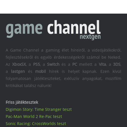
A Game Channel a gaming élet híreiről, a videójátékokról,
fejlesztésekről és egyéb érdekességekről számol be Neked.
Az
XboxSX
, a
PS5
, a
Switch
és a
PC
mellett a
Vita
, a
3DS
,
a
lastgen
és
mobil
hírek is helyet kapnak. Ezen kívül
folyamatosan játékteszteket, exkluzív anyagokat, mozifilm
kritikákat találsz nálunk!
Friss játéktesztek
Digimon Story: Time Stranger teszt
Pac-Man World 2 Re-Pac teszt
Sonic Racing: CrossWorlds teszt