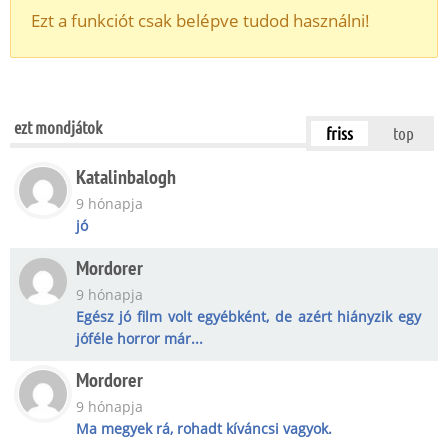
Ezt a funkciót csak belépve tudod használni!
ezt mondjátok
friss
top
Katalinbalogh
9 hónapja
jó
Mordorer
9 hónapja
Egész jó film volt egyébként, de azért hiányzik egy
jóféle horror már...
Mordorer
9 hónapja
Ma megyek rá, rohadt kíváncsi vagyok.