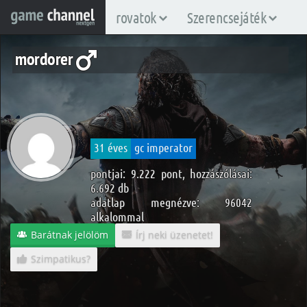
rovatok
Szerencsejáték
mordorer
31 éves
gc imperator
pontjai: 9.222 pont, hozzászólásai:
6.692 db
adatlap megnézve: 96042
alkalommal
Barátnak jelölöm
Írj neki üzenetet!
Szimpatikus?