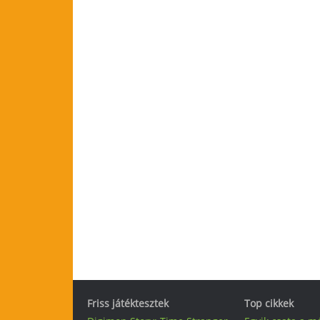
Friss játéktesztek
Top cikkek