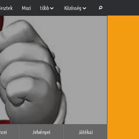
Tesztek
Mozi
több
Közösség
ncei
Jelvényei
Játékai