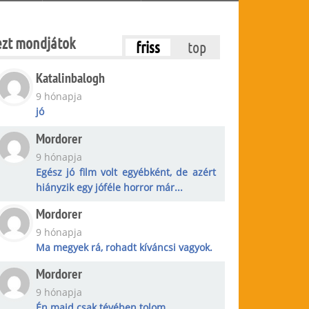
ezt mondjátok
friss
top
Katalinbalogh
9 hónapja
jó
Mordorer
9 hónapja
Egész jó film volt egyébként, de azért
hiányzik egy jóféle horror már...
Mordorer
9 hónapja
Ma megyek rá, rohadt kíváncsi vagyok.
Mordorer
9 hónapja
Én majd csak tévében tolom.