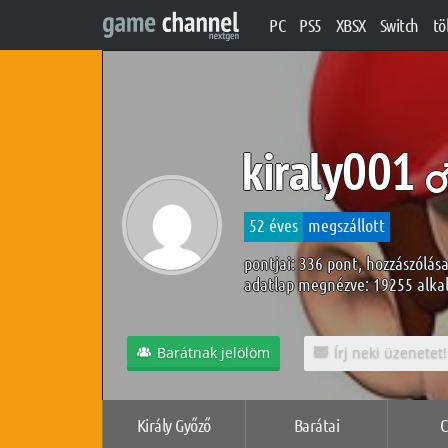
PC
PS5
XBSX
Switch
tö
kiraly001
52 éves
megszállott
pontjai: 336 pont, hozzászólása
adatlap megnézve: 19255 alk
Barátnak jelölöm
Írj neki üzenetet!
Király Győző
Barátai
C