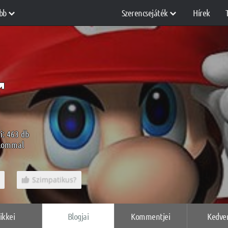
bb
Szerencsejáték
Hírek
i: 463 db
alommal
Szimpatikus?
ikkei
Blogjai
Kommentjei
Kedve