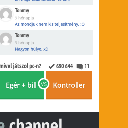
Tommy
9 hónapja
Az mondjuk nem kis teljesítmény. :O
Tommy
9 hónapja
Nagyon hülye. xD
mivel játszol pc-n?
690 644
11
Egér + bill
Kontroller
VS