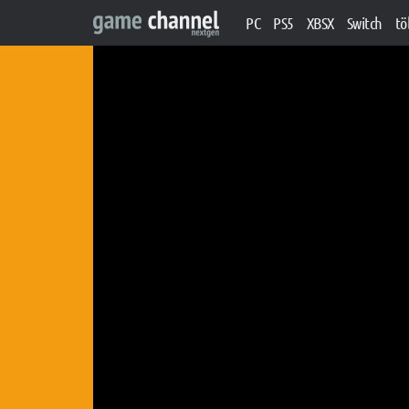
PC
PS5
XBSX
Switch
tö