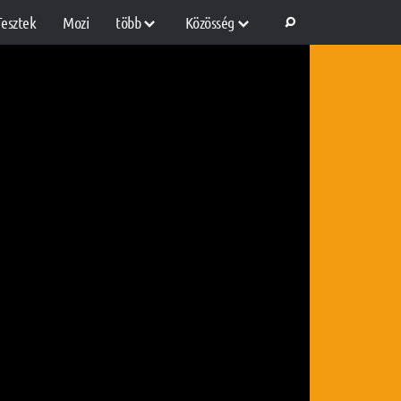
Tesztek
Mozi
több
Közösség