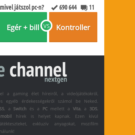
mivel játszol pc-n?
690 644
11
Egér + bill
VS
Kontroller
 a gaming élet híreiről, a videójátékokról,
l és egyéb érdekességekről számol be Neked.
S5
, a
Switch
és a
PC
mellett a
Vita
, a
3DS
,
s
mobil
hírek is helyet kapnak. Ezen kívül
átékteszteket, exkluzív anyagokat, mozifilm
 nálunk!