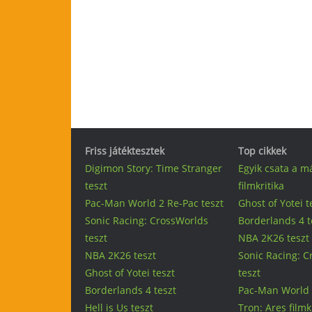
Friss játéktesztek
Top cikkek
Digimon Story: Time Stranger
Egyik csata a m
teszt
filmkritika
Pac-Man World 2 Re-Pac teszt
Ghost of Yotei t
Sonic Racing: CrossWorlds
Borderlands 4 t
teszt
NBA 2K26 teszt
NBA 2K26 teszt
Sonic Racing: 
Ghost of Yotei teszt
teszt
Borderlands 4 teszt
Pac-Man World 
Hell is Us teszt
Tron: Ares filmk