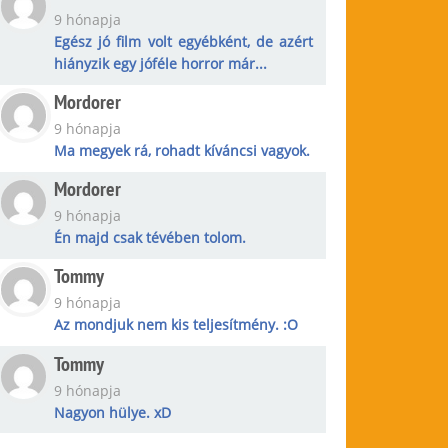
9 hónapja
Egész jó film volt egyébként, de azért
hiányzik egy jóféle horror már...
Mordorer
9 hónapja
Ma megyek rá, rohadt kíváncsi vagyok.
Mordorer
9 hónapja
Én majd csak tévében tolom.
Tommy
9 hónapja
Az mondjuk nem kis teljesítmény. :O
Tommy
9 hónapja
Nagyon hülye. xD