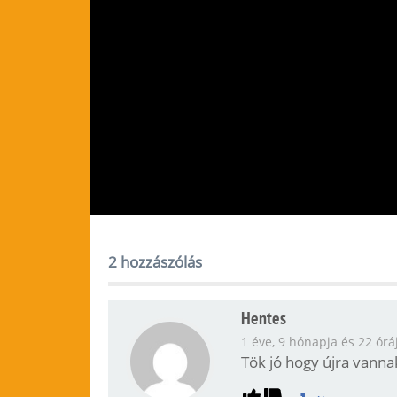
2 hozzászólás
Hentes
1 éve, 9 hónapja és 22 órá
Tök jó hogy újra vann