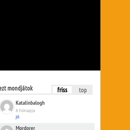
ezt mondjátok
friss
top
Katalinbalogh
8 hónapja
jó
Mordorer