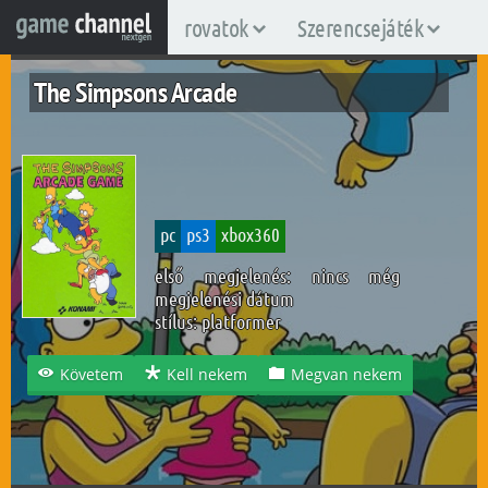
rovatok
Szerencsejáték
The Simpsons Arcade
pc
ps3
xbox360
első megjelenés: nincs még
megjelenési dátum
stílus:
platformer
Követem
Kell nekem
Megvan nekem