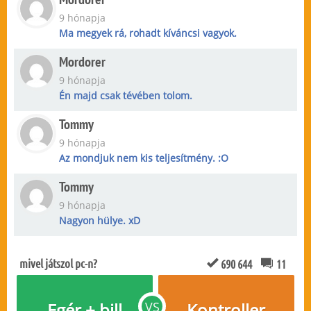
9 hónapja
Ma megyek rá, rohadt kíváncsi vagyok.
Mordorer
9 hónapja
Én majd csak tévében tolom.
Tommy
9 hónapja
Az mondjuk nem kis teljesítmény. :O
Tommy
9 hónapja
Nagyon hülye. xD
mivel játszol pc-n?
690 644
11
Egér + bill
VS
Kontroller