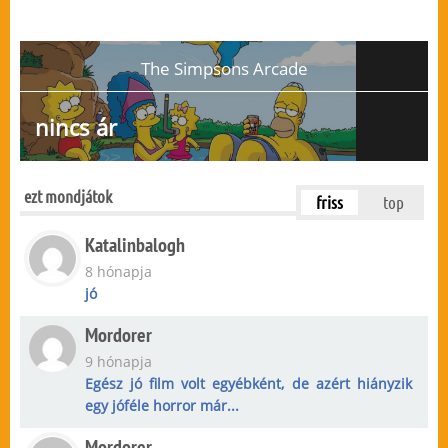
The Simpsons Arcade
nincs ár
ezt mondjátok
friss
top
Katalinbalogh
8 hónapja
jó
Mordorer
9 hónapja
Egész jó film volt egyébként, de azért hiányzik
egy jóféle horror már...
Mordorer