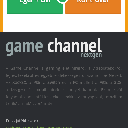
A Game Channel a gaming élet híreiről, a videójátékokról,
fejlesztésekről és egyéb érdekességekről számol be Neked.
Az
XboxSX
, a
PS5
, a
Switch
és a
PC
mellett a
Vita
, a
3DS
,
a
lastgen
és
mobil
hírek is helyet kapnak. Ezen kívül
folyamatosan játékteszteket, exkluzív anyagokat, mozifilm
kritikákat találsz nálunk!
Friss játéktesztek
Digimon Story: Time Stranger teszt