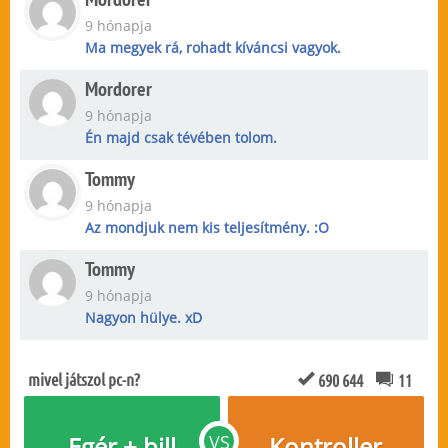
9 hónapja
Ma megyek rá, rohadt kíváncsi vagyok.
Mordorer
9 hónapja
Én majd csak tévében tolom.
Tommy
9 hónapja
Az mondjuk nem kis teljesítmény. :O
Tommy
9 hónapja
Nagyon hülye. xD
mivel játszol pc-n?
690 644
11
Egér + bill
VS
Kontroller