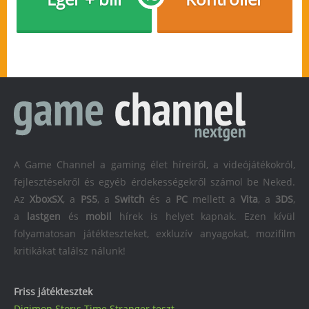
A Game Channel a gaming élet híreiről, a videójátékokról,
fejlesztésekről és egyéb érdekességekről számol be Neked.
Az
XboxSX
, a
PS5
, a
Switch
és a
PC
mellett a
Vita
, a
3DS
,
a
lastgen
és
mobil
hírek is helyet kapnak. Ezen kívül
folyamatosan játékteszteket, exkluzív anyagokat, mozifilm
kritikákat találsz nálunk!
Friss játéktesztek
Digimon Story: Time Stranger teszt