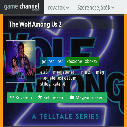
rovatok
Szerencsejáték
The Wolf Among Us 2
pc
ps4
ps5
xboxone
xboxsx
első megjelenés: nincs még
megjelenési dátum
stílus:
kaland
Követem
Kell nekem
Megvan nekem