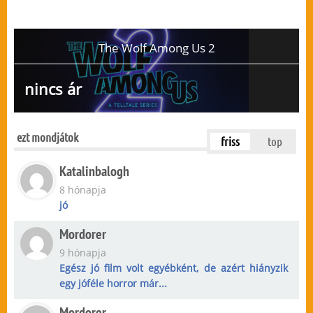
The Wolf Among Us 2
nincs ár
ezt mondjátok
friss
top
Katalinbalogh
8 hónapja
jó
Mordorer
9 hónapja
Egész jó film volt egyébként, de azért hiányzik
egy jóféle horror már...
Mordorer