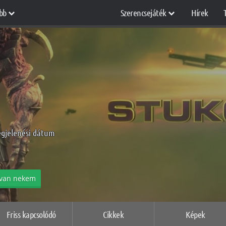
bb
Szerencsejáték
Hírek
egjelenési dátum
van nekem
Friss kapcsolódó
Cikkek
Képek