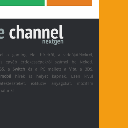
 a gaming élet híreiről, a videójátékokról,
l és egyéb érdekességekről számol be Neked.
S5
, a
Switch
és a
PC
mellett a
Vita
, a
3DS
,
s
mobil
hírek is helyet kapnak. Ezen kívül
átékteszteket, exkluzív anyagokat, mozifilm
 nálunk!