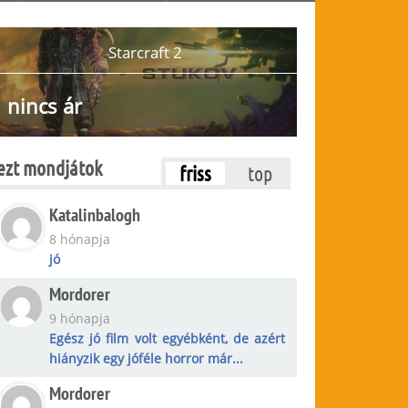
Starcraft 2
nincs ár
ezt mondjátok
friss
top
Katalinbalogh
8 hónapja
jó
Mordorer
9 hónapja
Egész jó film volt egyébként, de azért
hiányzik egy jóféle horror már...
Mordorer