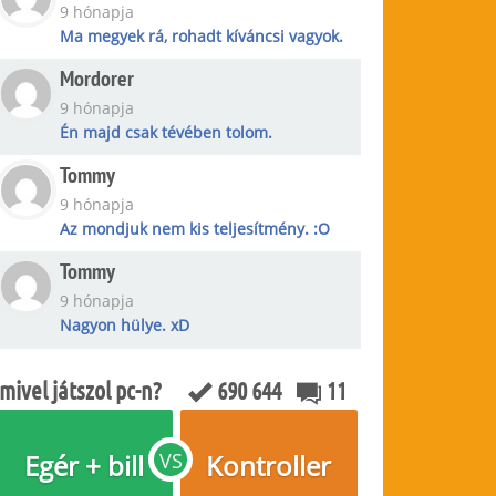
9 hónapja
Ma megyek rá, rohadt kíváncsi vagyok.
Mordorer
9 hónapja
Én majd csak tévében tolom.
Tommy
9 hónapja
Az mondjuk nem kis teljesítmény. :O
Tommy
9 hónapja
Nagyon hülye. xD
mivel játszol pc-n?
690 644
11
Egér + bill
VS
Kontroller