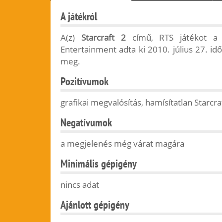
A játékról
A(z)
Starcraft 2
című, RTS játékot a B
Entertainment adta ki 2010. július 27. id
meg.
Pozitívumok
grafikai megvalósítás, hamísítatlan Starcra
Negatívumok
a megjelenés még várat magára
Minimális gépigény
nincs adat
Ajánlott gépigény