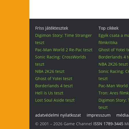
Friss játéktesztek
Top cikkek
Digimon Story: Time Stranger
Egyik csata a m
teszt
filmkritika
Pac-Man World 2 Re-Pac teszt
Ghost of Yotei t
Sonic Racing: CrossWorlds
Borderlands 4 t
teszt
NBA 2K26 teszt
NBA 2K26 teszt
Sonic Racing: 
Ghost of Yotei teszt
teszt
Borderlands 4 teszt
Pac-Man World 
Hell is Us teszt
Tron: Ares filmk
Lost Soul Aside teszt
Digimon Story: 
teszt
adatvédelmi nyilatkozat
impresszum
médiaa
© 2001 – 2026 Game Channel
ISSN 1789-3445
Mi