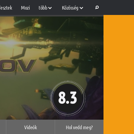
Tesztek
Mozi
több
Közösség
8.3
Videók
Hol vedd meg?