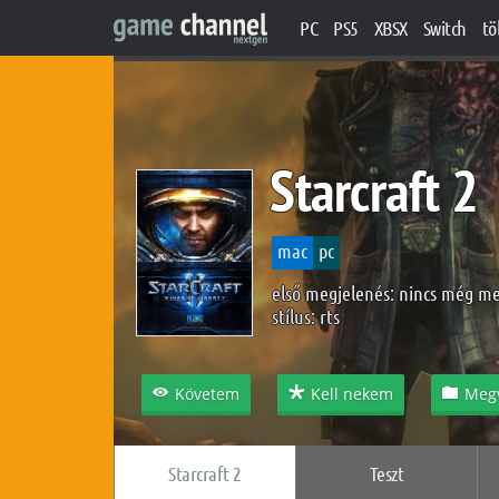
PC
PS5
XBSX
Switch
tö
Starcraft 2
mac
pc
első megjelenés: nincs még m
stílus:
rts
Követem
Kell nekem
Meg
Starcraft 2
Teszt