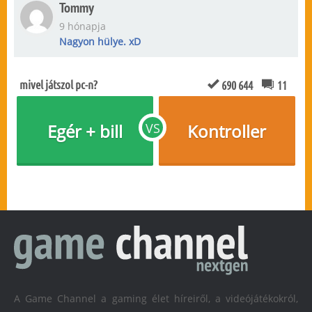
Tommy
9 hónapja
Nagyon hülye. xD
mivel játszol pc-n?
690 644
11
Egér + bill
VS
Kontroller
A Game Channel a gaming élet híreiről, a videójátékokról,