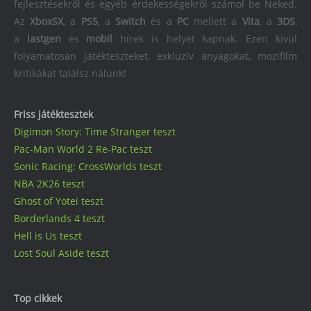
fejlesztésekről és egyéb érdekességekről számol be Neked.
Az
XboxSX
, a
PS5
, a
Switch
és a
PC
mellett a
Vita
, a
3DS
,
a
lastgen
és
mobil
hírek is helyet kapnak. Ezen kívül
folyamatosan játékteszteket, exkluzív anyagokat, mozifilm
kritikákat találsz nálunk!
Friss játéktesztek
Digimon Story: Time Stranger teszt
Pac-Man World 2 Re-Pac teszt
Sonic Racing: CrossWorlds teszt
NBA 2K26 teszt
Ghost of Yotei teszt
Borderlands 4 teszt
Hell is Us teszt
Lost Soul Aside teszt
Top cikkek