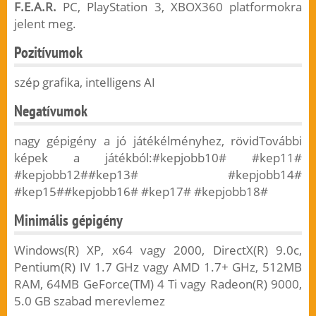
F.E.A.R.
PC, PlayStation 3, XBOX360 platformokra
jelent meg.
Pozitívumok
szép grafika, intelligens AI
Negatívumok
nagy gépigény a jó játékélményhez, rövidTovábbi
képek a játékból:#kepjobb10# #kep11#
#kepjobb12##kep13# #kepjobb14#
#kep15##kepjobb16# #kep17# #kepjobb18#
Minimális gépigény
Windows(R) XP, x64 vagy 2000, DirectX(R) 9.0c,
Pentium(R) IV 1.7 GHz vagy AMD 1.7+ GHz, 512MB
RAM, 64MB GeForce(TM) 4 Ti vagy Radeon(R) 9000,
5.0 GB szabad merevlemez