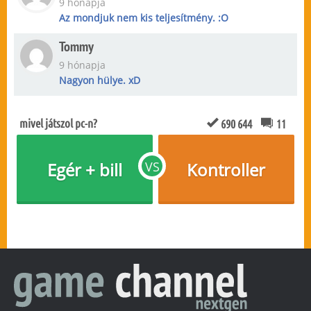
9 hónapja
Az mondjuk nem kis teljesítmény. :O
Tommy
9 hónapja
Nagyon hülye. xD
mivel játszol pc-n?
690 644
11
Egér + bill
VS
Kontroller