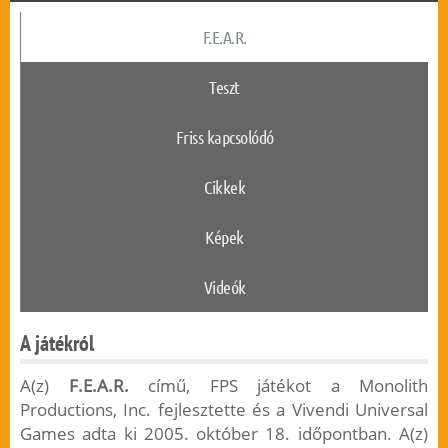
F.E.A.R.
Teszt
Friss kapcsolódó
Cikkek
Képek
Videók
A játékról
A(z)
F.E.A.R.
című, FPS játékot a Monolith
Productions, Inc. fejlesztette és a Vivendi Universal
Games adta ki 2005. október 18. időpontban. A(z)