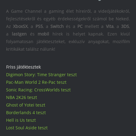
A Game Channel a gaming élet híreiről, a videójátékokról,
fejlesztésekről és egyéb érdekességekről számol be Neked.
Az
XboxSX
, a
PS5
, a
Switch
és a
PC
mellett a
Vita
, a
3DS
,
a
lastgen
és
mobil
hírek is helyet kapnak. Ezen kívül
folyamatosan játékteszteket, exkluzív anyagokat, mozifilm
kritikákat találsz nálunk!
Friss játéktesztek
Digimon Story: Time Stranger teszt
Pac-Man World 2 Re-Pac teszt
Sonic Racing: CrossWorlds teszt
NBA 2K26 teszt
Ghost of Yotei teszt
Borderlands 4 teszt
Hell is Us teszt
Lost Soul Aside teszt