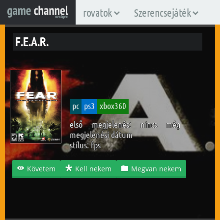
rovatok
Szerencsejáték
F.E.A.R.
pc
ps3
xbox360
első megjelenés: nincs még
megjelenési dátum
stílus:
fps
Követem
Kell nekem
Megvan nekem