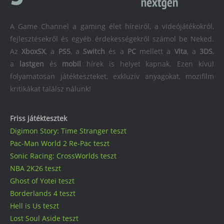
A Game Channel a gaming élet híreiről, a videójátékokról,
fejlesztésekről és egyéb érdekességekről számol be Neked.
Az
XboxSX
, a
PS5
, a
Switch
és a
PC
mellett a
Vita
, a
3DS
,
a
lastgen
és
mobil
hírek is helyet kapnak. Ezen kívül
folyamatosan játékteszteket, exkluzív anyagokat, mozifilm
kritikákat találsz nálunk!
Friss játéktesztek
Digimon Story: Time Stranger teszt
Pac-Man World 2 Re-Pac teszt
Sonic Racing: CrossWorlds teszt
NBA 2K26 teszt
Ghost of Yotei teszt
Borderlands 4 teszt
Hell is Us teszt
Lost Soul Aside teszt