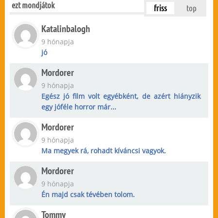
ezt mondjátok
friss
top
Katalinbalogh
9 hónapja
jó
Mordorer
9 hónapja
Egész jó film volt egyébként, de azért hiányzik
egy jóféle horror már...
Mordorer
9 hónapja
Ma megyek rá, rohadt kíváncsi vagyok.
Mordorer
9 hónapja
Én majd csak tévében tolom.
Tommy