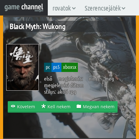
rovatok
Szerencsejáték
Black Myth: Wukong
pc
ps5
xboxsx
első megjelenés: nincs még
megjelenési dátum
stílus:
akció rpg
Követem
Kell nekem
Megvan nekem