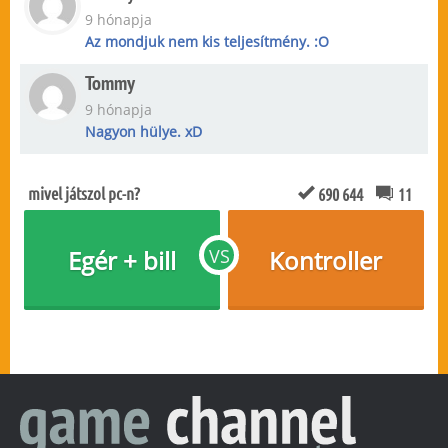
9 hónapja
Az mondjuk nem kis teljesítmény. :O
Tommy
9 hónapja
Nagyon hülye. xD
mivel játszol pc-n?
690 644
11
Egér + bill
VS
Kontroller