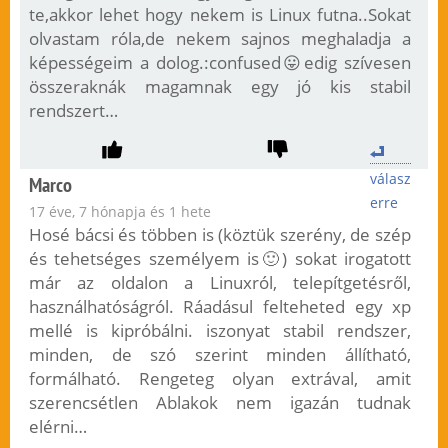
te,akkor lehet hogy nekem is Linux futna..Sokat
olvastam róla,de nekem sajnos meghaladja a
képességeim a dolog.:confused😛edig szívesen
összeraknák magamnak egy jó kis stabil
rendszert…
válasz
Marco
erre
17 éve, 7 hónapja és 1 hete
Hosé bácsi és többen is (köztük szerény, de szép
és tehetséges személyem is🙂) sokat irogatott
már az oldalon a Linuxról, telepítgetésről,
használhatóságról. Ráadásul felteheted egy xp
mellé is kipróbálni. iszonyat stabil rendszer,
minden, de szó szerint minden állítható,
formálható. Rengeteg olyan extrával, amit
szerencsétlen Ablakok nem igazán tudnak
elérni…