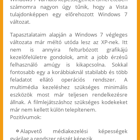
számomra nagyon úgy tűnik, hogy a Vista
tulajdonképpen egy előrehozott Windows 7
változat.
Tapasztalataim alapján a Windows 7 végleges
változata már méltó utóda lesz az XP-nek. Itt
nem is annyira felturbózott grafikájú
kezelőfelületre gondolok, amit a jobb érzésű
felhasználó amúgy is kikapcsolna. Sokkal
fontosabb egy a korábbiaknál stabilabb és több
feladatot ellátó operációs rendszer. A
multimédia kezeléshez szükséges minimális
eszközök most már teljesen rendelkezésre
állnak. A filmlejátszáshoz szükséges kodekeket
már nem kellett külön telepítenem.
Pozitívumok:
Alapvető médiakezelési képességek
gyárilag a rendszer részét képezik.