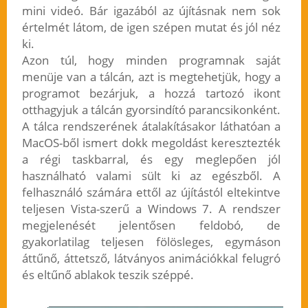
mini videó. Bár igazából az újításnak nem sok
értelmét látom, de igen szépen mutat és jól néz
ki.
Azon túl, hogy minden programnak saját
menüje van a tálcán, azt is megtehetjük, hogy a
programot bezárjuk, a hozzá tartozó ikont
otthagyjuk a tálcán gyorsindító parancsikonként.
A tálca rendszerének átalakításakor láthatóan a
MacOS-ből ismert dokk megoldást keresztezték
a régi taskbarral, és egy meglepően jól
használható valami sült ki az egészből. A
felhasználó számára ettől az újítástól eltekintve
teljesen Vista-szerű a Windows 7. A rendszer
megjelenését jelentősen feldobó, de
gyakorlatilag teljesen fölösleges, egymáson
áttűnő, áttetsző, látványos animációkkal felugró
és eltűnő ablakok teszik széppé.