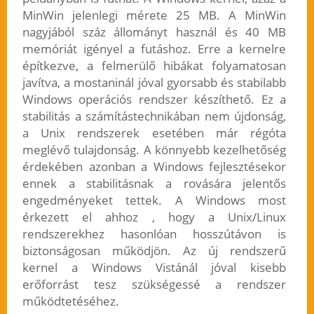
MinWin jelenlegi mérete 25 MB. A MinWin
nagyjából száz állományt használ és 40 MB
memóriát igényel a futáshoz. Erre a kernelre
építkezve, a felmerülő hibákat folyamatosan
javítva, a mostaninál jóval gyorsabb és stabilabb
Windows operációs rendszer készíthető. Ez a
stabilitás a számítástechnikában nem újdonság,
a Unix rendszerek esetében már régóta
meglévő tulajdonság. A könnyebb kezelhetőség
érdekében azonban a Windows fejlesztésekor
ennek a stabilitásnak a rovására jelentős
engedményeket tettek. A Windows most
érkezett el ahhoz , hogy a Unix/Linux
rendszerekhez hasonlóan hosszútávon is
biztonságosan működjön. Az új rendszerű
kernel a Windows Vistánál jóval kisebb
erőforrást tesz szükségessé a rendszer
működtetéséhez.