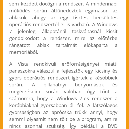
sem kezdett döcögni a rendszer. A mindennapi
működés során áttünedeztek egymáson az
ablakok, ahogy az egy tisztes, becsületes
operációs rendszertől el is várható. A Windows
7 jelenlegi állapotánál taskváltásnál kicsit
gondolkodott a rendszer, mire az előtérbe
rángatott ablak tartalmát előkaparta a
memóriából.
A Vista rendkívüli erőforrásigényei miatti
panaszokra válaszul a fejlesztők egy kicsiny és
gyors operációs rendszert ígértek a későbbiek
során. A pillanatnyi benyomások és
megérzéseim során valóban úgy tűnt a
számomra, hogy a Windows 7-es rendszer a
korábbiaknál gyorsabban áll fel. A látszólagos
gyorsaságban az aprócska trükk annyi, hogy
semmi olyasmit nem tölt be a program, amire
nincs azonnal szükség. Így például a DVD