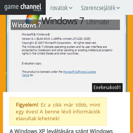
rovatok
Szerencsejáték
Windows 7
Enekesakos01
Figyelem!
Ez a cikk már több, mint
egy éves! A benne lévő információk
elavultak lehetnek!
2009. január 4.
211
A Windows XP leváltására szánt Windows