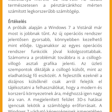
természetesen a pénztárcánkhoz mérten
számított legkorszerűbb számítógép.
Értékelés
A próbák alapján a Windows 7 a Vistánál már
most is jobbnak tűnt. Az új operációs rendszer
jelentősen gyorsabb, könnyebben kezelhető
mint elődje. Ugyanakkor az egyes operációs
rendszer funkciók jóval kidolgozottabbak.
Számomra a problémát továbbra is a csillogó-
villogó asztali grafika jelenti. Az üzleti
szempontok diktálják a csillogó külsőt, mint az
eladhatóság fő eszközét. A fejlesztők ezeknél a
dizájnos külsőknél csak arról felejtik el
tájékoztatni a felhasználókat, hogy a modern és
korszerű környezetnek ára, méghozzá igen nagy
ára van. A megjelenített felület 3D-s hatásai
igencsak lekötik a számítógép erőforrásait. A
Windows 7 várható képességeinek ismeretében