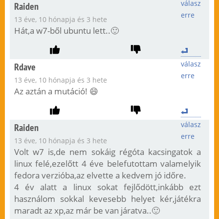
válasz
Raiden
erre
13 éve, 10 hónapja és 3 hete
Hát,a w7-ből ubuntu lett..🙂
válasz
Rdave
erre
13 éve, 10 hónapja és 3 hete
Az aztán a mutáció! 😄
válasz
Raiden
erre
13 éve, 10 hónapja és 3 hete
Volt w7 is,de nem sokáig régóta kacsingatok a
linux felé,ezelőtt 4 éve belefutottam valamelyik
fedora verzióba,az elvette a kedvem jó időre.
4 év alatt a linux sokat fejlődött,inkább ezt
használom sokkal kevesebb helyet kér,játékra
maradt az xp,az már be van járatva..🙂