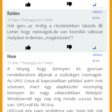
válasz
Raiden
erre
17 éve, 7 hónapja és 1 hete
Hát igen…az ördög a részletekben lakozik.😄
Lehet hogy nekivágok,de van kismillió változat
melyiket érdemes „megkóstolni”?
válasz
Hose
erre
17 éve, 7 hónapja és 1 hete
A lányeg, hogy könnyen és gyorsan
rendelkezésre álljanak a szükséges csomagok.
Az UHU Linux-al kapcsoaltban például azért írok
szívesen, mert egy alapkészlet viszonylag
könnyen és nagy választékban feltelpül.
Windósernél egy nap míg minde cuccos fenn
van. UHU-nál kb. fél óra.
UHU-val egy nagy probléma van, hogy bár sok