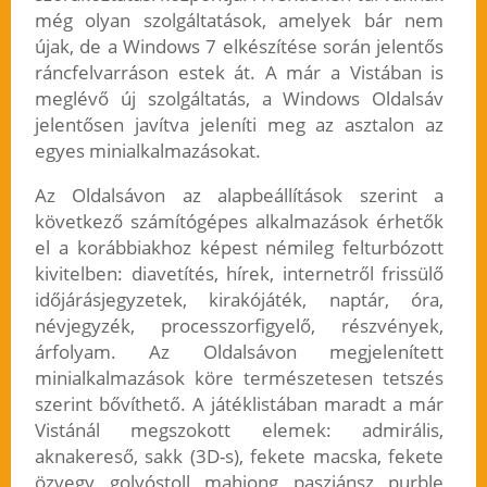
még olyan szolgáltatások, amelyek bár nem
újak, de a Windows 7 elkészítése során jelentős
ráncfelvarráson estek át. A már a Vistában is
meglévő új szolgáltatás, a Windows Oldalsáv
jelentősen javítva jeleníti meg az asztalon az
egyes minialkalmazásokat.
Az Oldalsávon az alapbeállítások szerint a
következő számítógépes alkalmazások érhetők
el a korábbiakhoz képest némileg felturbózott
kivitelben: diavetítés, hírek, internetről frissülő
időjárásjegyzetek, kirakójáték, naptár, óra,
névjegyzék, processzorfigyelő, részvények,
árfolyam. Az Oldalsávon megjelenített
minialkalmazások köre természetesen tetszés
szerint bővíthető. A játéklistában maradt a már
Vistánál megszokott elemek: admirális,
aknakereső, sakk (3D-s), fekete macska, fekete
özvegy, golyóstoll, mahjong, pasziánsz, purble