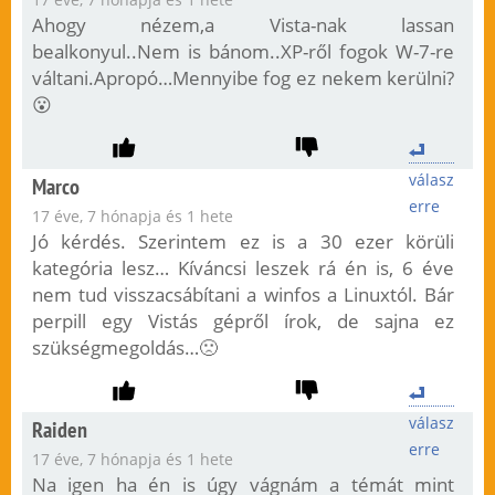
Ahogy nézem,a Vista-nak lassan
bealkonyul..Nem is bánom..XP-ről fogok W-7-re
váltani.Apropó…Mennyibe fog ez nekem kerülni?
😮
válasz
Marco
erre
17 éve, 7 hónapja és 1 hete
Jó kérdés. Szerintem ez is a 30 ezer körüli
kategória lesz… Kíváncsi leszek rá én is, 6 éve
nem tud visszacsábítani a winfos a Linuxtól. Bár
perpill egy Vistás gépről írok, de sajna ez
szükségmegoldás…🙁
válasz
Raiden
erre
17 éve, 7 hónapja és 1 hete
Na igen ha én is úgy vágnám a témát mint