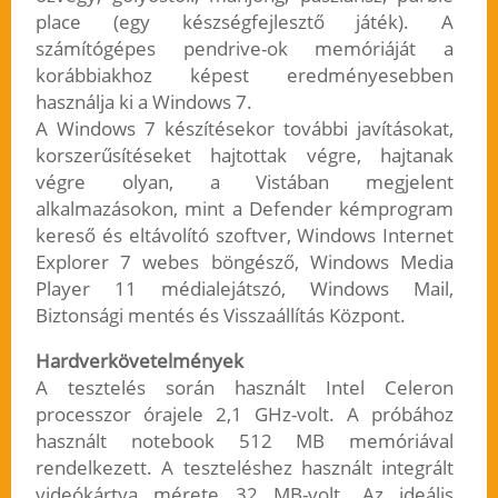
place (egy készségfejlesztő játék). A
számítógépes pendrive-ok memóriáját a
korábbiakhoz képest eredményesebben
használja ki a Windows 7.
A Windows 7 készítésekor további javításokat,
korszerűsítéseket hajtottak végre, hajtanak
végre olyan, a Vistában megjelent
alkalmazásokon, mint a Defender kémprogram
kereső és eltávolító szoftver, Windows Internet
Explorer 7 webes böngésző, Windows Media
Player 11 médialejátszó, Windows Mail,
Biztonsági mentés és Visszaállítás Központ.
Hardverkövetelmények
A tesztelés során használt Intel Celeron
processzor órajele 2,1 GHz-volt. A próbához
használt notebook 512 MB memóriával
rendelkezett. A teszteléshez használt integrált
videókártya mérete 32 MB-volt. Az ideális