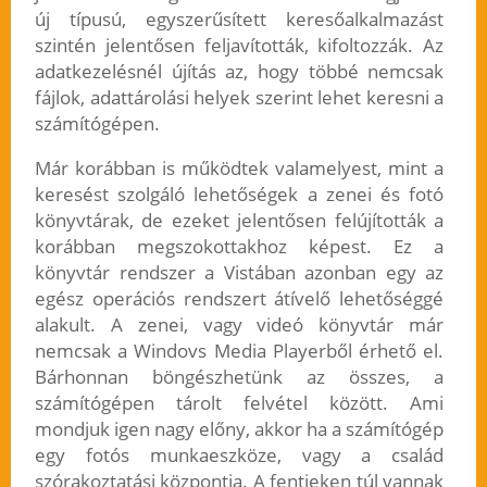
új típusú, egyszerűsített keresőalkalmazást
szintén jelentősen feljavították, kifoltozzák. Az
adatkezelésnél újítás az, hogy többé nemcsak
fájlok, adattárolási helyek szerint lehet keresni a
számítógépen.
Már korábban is működtek valamelyest, mint a
keresést szolgáló lehetőségek a zenei és fotó
könyvtárak, de ezeket jelentősen felújították a
korábban megszokottakhoz képest. Ez a
könyvtár rendszer a Vistában azonban egy az
egész operációs rendszert átívelő lehetőséggé
alakult. A zenei, vagy videó könyvtár már
nemcsak a Windovs Media Playerből érhető el.
Bárhonnan böngészhetünk az összes, a
számítógépen tárolt felvétel között. Ami
mondjuk igen nagy előny, akkor ha a számítógép
egy fotós munkaeszköze, vagy a család
szórakoztatási központja. A fentieken túl vannak