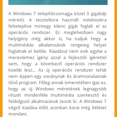
A Windows 7 telepítőcsomagja közel 3 gigabájt
méretű. A tesztelésre használt notebookra
feltelepítve mintegy kilenc gigát foglalt el az
operációs rendszer. Ez meglehetősen nagy
helyigény még akkor is, ha tudjuk hogy a
multimédiás alkalamzások rengeteg helyet
foglalnak el belőle. Ráadásul nem esik egybe a
merevlemez igény azzal a fejlesztői igérettel
sem, hogy a következő operációs rendszer
kisebb lesz… Az új operációs rendszer tehát
nem éppen egy soványnak és áramvonalasnak
tűnő program. Főleg annak ismeretében igaz ez,
hogy az új Windows méretének legnagyobb
részét mindenféle multimédia szerkesztő és
feldolgozó alkalmazások teszik ki. A Windows 7
végső kiadása előtt azonban korai még ítéletet
mondani.