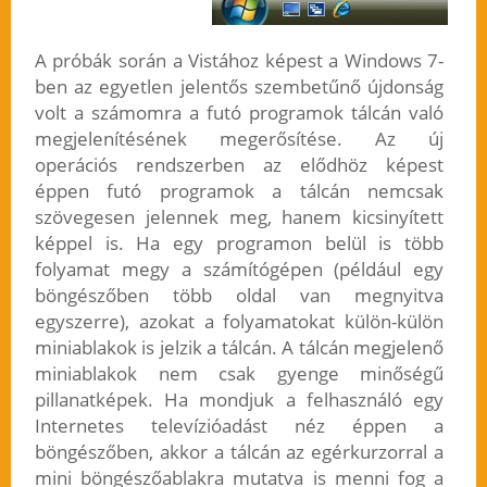
A próbák során a Vistához képest a Windows 7-
ben az egyetlen jelentős szembetűnő újdonság
volt a számomra a futó programok tálcán való
megjelenítésének megerősítése. Az új
operációs rendszerben az elődhöz képest
éppen futó programok a tálcán nemcsak
szövegesen jelennek meg, hanem kicsinyített
képpel is. Ha egy programon belül is több
folyamat megy a számítógépen (például egy
böngészőben több oldal van megnyitva
egyszerre), azokat a folyamatokat külön-külön
miniablakok is jelzik a tálcán. A tálcán megjelenő
miniablakok nem csak gyenge minőségű
pillanatképek. Ha mondjuk a felhasználó egy
Internetes televízióadást néz éppen a
böngészőben, akkor a tálcán az egérkurzorral a
mini böngészőablakra mutatva is menni fog a