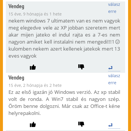
válasz
Vendeg
erre
15 éve, 9 hónapja és 1 hete
nekem windows 7 ultimatem van es nem vagyok
meg elegedve vele az XP jobban szeretem mert
akar mijen jateko el indul rajta es a 7-es nem
nagyon amiket kell instalalni nem mengedi!!!1😕
kulomben nekem azert kellenek jatekok mert 13
eves vagyok
válasz
Vendeg
erre
15 éve, 2 hónapja és 2 hete
Ez az első igazán jó Windows verzió. Az xp stabil
volt de ronda. A Win7 stabil és nagyon szép.
Öröm benne dolgozni. Már csak az Office-t kéne
helyrepakolni.