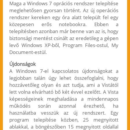
Maga a Windows 7 oprációs rendszer telepítése
meglehetősen gyorsan történt. Az új operációs
rendszer kereken egy óra alatt települt fel egy
közepesen erős notebookra. Ebben a
telepítésben azonban már benne van az is, hogy
biztonsági mentést csinált az eredetileg a gépen
levő Windows XP-ből, Program Files-ostul, My
Document-estül.
Újdonságok
A Windows 7-el kapcsolatos újdonságokat a
legjobban talán úgy lehet összefoglalni, hogy
hozzávetőleg olyan és azt tudja, ami a Vistától
lett volna elvárható bő két évvel ezelőtt. A Vista
képességeinek meghaladása a mindennapos
működés során azonnal érezhető, ha
használatba vesszük az új rendszert. Egy
program telepítése közben, 25 megnyitott
ablakkal, a böngészőben 15 megnyitott oldallal