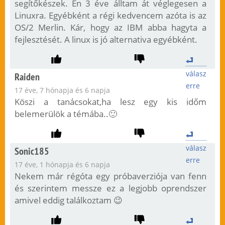
segítőkészek. Én 3 éve álltam át véglegesen a
Linuxra. Egyébként a régi kedvencem azóta is az
OS/2 Merlin. Kár, hogy az IBM abba hagyta a
fejlesztését. A linux is jó alternativa egyébként.
válasz
Raiden
erre
17 éve, 7 hónapja és 6 napja
Köszi a tanácsokat,ha lesz egy kis időm
belemerülök a témába..🙂
válasz
Sonic185
erre
17 éve, 1 hónapja és 6 napja
Nekem már régóta egy próbaverziója van fenn
és szerintem messze ez a legjobb oprendszer
amivel eddig találkoztam 😉