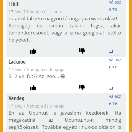
válasz
Tibit
erre
17 éve, 7 hónapja és 1 hete
ez az oldal nem nagyon támogatja a warezolást!
Keresgélj és simán találni fogsz, akár
torrentkeresővel, vagy a sima google-al letöltő
helyeket.
válasz
Lackooo
erre
17 éve, 7 hónapja és 6 napja
512-vel fut?? Az igen… 😄
válasz
Vendeg
erre
17 éve, 7 hónapja és 6 napja
Én az Ubuntut is javaslom kezdőnek. Ha
megakadnál az Ubuntu.hu-n mindig
segítőkészek. Továbbá egyéb linux-os oldalon is