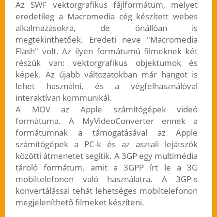
Az SWF vektorgrafikus fájlformátum, melyet
eredetileg a Macromedia cég készített webes
alkalmazásokra, de önállóan is
megtekinthetőek. Eredeti neve "Macromedia
Flash" volt. Az ilyen formátumú filmeknek két
részük van: vektorgrafikus objektumok és
képek. Az újabb változatokban már hangot is
lehet használni, és a végfelhasználóval
interaktívan kommunikál.
A MOV az Apple számítógépek videó
formátuma. A MyVideoConverter ennek a
formátumnak a támogatásával az Apple
számítógépek a PC-k és az asztali lejátszók
közötti átmenetet segítik. A 3GP egy multimédia
tároló formátum, amit a 3GPP írt le a 3G
mobiltelefonon való használatra. A 3GP-s
konvertálással tehát lehetséges mobiltelefonon
megjeleníthető filmeket készíteni.