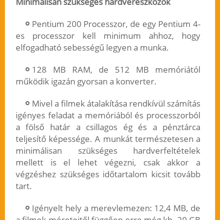
Minimálisan szükséges hardvereszközök
Pentium 200 Processzor, de egy Pentium 4-
es processzor kell minimum ahhoz, hogy
elfogadható sebességű legyen a munka.
128 MB RAM, de 512 MB memóriától
működik igazán gyorsan a konverter.
Mivel a filmek átalakítása rendkívül számítás
igényes feladat a memóriából és processzorból
a fölső határ a csillagos ég és a pénztárca
teljesítő képessége. A munkát természetesen a
minimálisan szükséges hardverfeltételek
mellett is el lehet végezni, csak akkor a
végzéshez szükséges időtartalom kicsit tovább
tart.
Igényelt hely a merevlemezen: 12,4 MB, de
a filmek méreteitől függően erre még kb. 20 GB