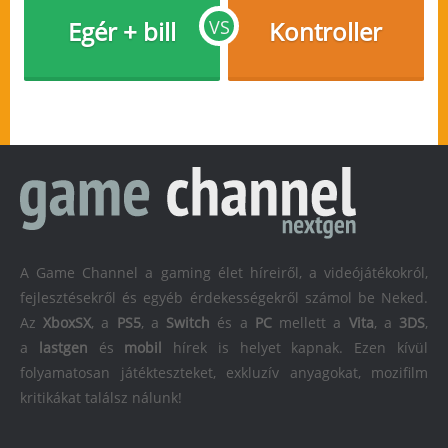
Egér + bill
VS
Kontroller
A Game Channel a gaming élet híreiről, a videójátékokról,
fejlesztésekről és egyéb érdekességekről számol be Neked.
Az
XboxSX
, a
PS5
, a
Switch
és a
PC
mellett a
Vita
, a
3DS
,
a
lastgen
és
mobil
hírek is helyet kapnak. Ezen kívül
folyamatosan játékteszteket, exkluzív anyagokat, mozifilm
kritikákat találsz nálunk!