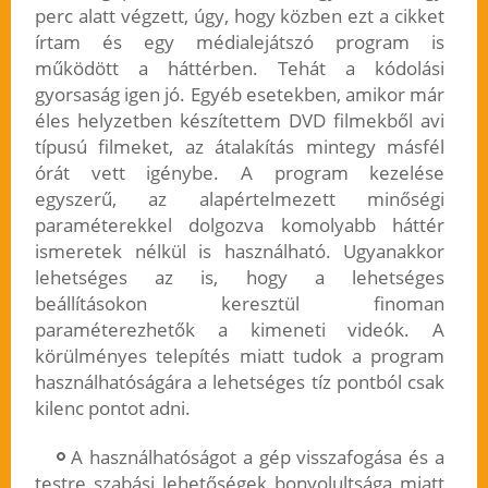
perc alatt végzett, úgy, hogy közben ezt a cikket
írtam és egy médialejátszó program is
működött a háttérben. Tehát a kódolási
gyorsaság igen jó. Egyéb esetekben, amikor már
éles helyzetben készítettem DVD filmekből avi
típusú filmeket, az átalakítás mintegy másfél
órát vett igénybe. A program kezelése
egyszerű, az alapértelmezett minőségi
paraméterekkel dolgozva komolyabb háttér
ismeretek nélkül is használható. Ugyanakkor
lehetséges az is, hogy a lehetséges
beállításokon keresztül finoman
paraméterezhetők a kimeneti videók. A
körülményes telepítés miatt tudok a program
használhatóságára a lehetséges tíz pontból csak
kilenc pontot adni.
A használhatóságot a gép visszafogása és a
testre szabási lehetőségek bonyolultsága miatt