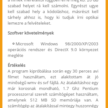
szabad helyet rá kell számolni. Egyrészt ugye
kell szabad hely a kódoláshoz, másrészt kell
tárhely ahhoz is, hogy ki tudjuk írni optikai
lemezre a felvételeket.
Szoftver követelmények
Microsoft Windows 98/2000/XP/2003
operációs rendszer és DirectX 9.0 környezet
megléte
Értékelés
A program kipróbálása során egy 30 perces avi
filmet használtam, ezt alakítottam át jó
minőségű wmv és svf fájllá. Az átalakításhoz egy
már korosnak mondható, 1.7 Ghz Pentium
processzorral szerelt számítógépet használtam,
amelynek 512 MB SD memóriája van. A
számítógép az átalakítással mintegy huszonnégy