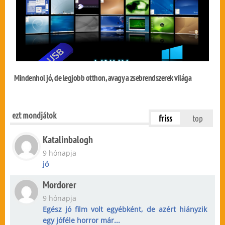
Mindenhol jó, de legjobb otthon, avagy a zsebrendszerek világa
ezt mondjátok
friss
top
Katalinbalogh
9 hónapja
jó
Mordorer
9 hónapja
Egész jó film volt egyébként, de azért hiányzik
egy jóféle horror már...