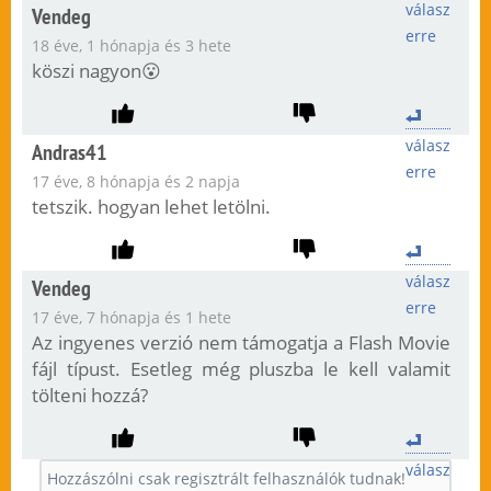
válasz
Vendeg
erre
18 éve, 1 hónapja és 3 hete
köszi nagyon😮
válasz
Andras41
erre
17 éve, 8 hónapja és 2 napja
tetszik. hogyan lehet letölni.
válasz
Vendeg
erre
17 éve, 7 hónapja és 1 hete
Az ingyenes verzió nem támogatja a Flash Movie
fájl típust. Esetleg még pluszba le kell valamit
tölteni hozzá?
válasz