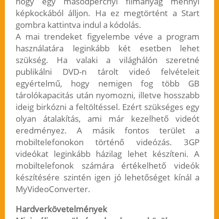
hogy egy másodpercnyi filmanyag mennyi
képkockából álljon. Ha ez megtörtént a Start
gombra kattintva indul a kódolás.
A mai trendeket figyelembe véve a program
használatára leginkább két esetben lehet
szükség. Ha valaki a világhálón szeretné
publikálni DVD-n tárolt videó felvételeit
egyértelmű, hogy nemigen fog több GB
tárolókapacitás után nyomozni, illetve hosszabb
ideig birkózni a feltöltéssel. Ezért szükséges egy
olyan átalakítás, ami már kezelhető videót
eredményez. A másik fontos terület a
mobiltelefonokon történő videózás. 3GP
videókat leginkább házilag lehet készíteni. A
mobiltelefonok számára értékelhető videók
készítésére szintén igen jó lehetőséget kínál a
MyVideoConverter.
Hardverkövetelmények