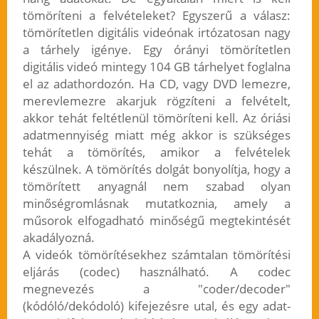
tömöríteni a felvételeket? Egyszerű a válasz:
tömörítetlen digitális videónak irtózatosan nagy
a tárhely igénye. Egy órányi tömörítetlen
digitális videó mintegy 104 GB tárhelyet foglalna
el az adathordozón. Ha CD, vagy DVD lemezre,
merevlemezre akarjuk rögzíteni a felvételt,
akkor tehát feltétlenül tömöríteni kell. Az óriási
adatmennyiség miatt még akkor is szükséges
tehát a tömörítés, amikor a felvételek
készülnek. A tömörítés dolgát bonyolítja, hogy a
tömörített anyagnál nem szabad olyan
minőségromlásnak mutatkoznia, amely a
műsorok elfogadható minőségű megtekintését
akadályozná.
A videók tömörítésekhez számtalan tömörítési
eljárás (codec) használható. A codec
megnevezés a "coder/decoder"
(kódóló/dekódoló) kifejezésre utal, és egy adat-