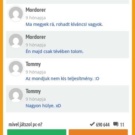
Mordorer
9 hónapja
Ma megyek rá, rohadt kíváncsi vagyok.
Mordorer
9 hónapja
Én majd csak tévében tolom.
Tommy
9 hónapja
Az mondjuk nem kis teljesítmény. :O
Tommy
9 hónapja
Nagyon hülye. xD
mivel játszol pc-n?
690 644
11