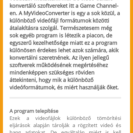
konvertáló szoftvereket itt a Game Channel-
en. A MyVideoConverter is egy a sok közül, a
különböző videófájl formátumok közötti
átalakításra szolgál. Természetesem még
sok egyéb program is létezik a piacon, de
egyszerű kezelhetősége miatt ez a program
különösen érdekes lehet azok számára, akik
konvertálni szeretnének. Az ilyen jellegű
szoftverek működésének megértéséhez
mindenképpen szükséges röviden
áttekinteni, hogy mik a különböző
videóformátumok, és miért használják őket.
A program telepítése
Ezek a videofájlok különböző tömörítési
eljárások alapján tárolják a rögzített videó és
hang adatokat. De egyáltalán miért is kell