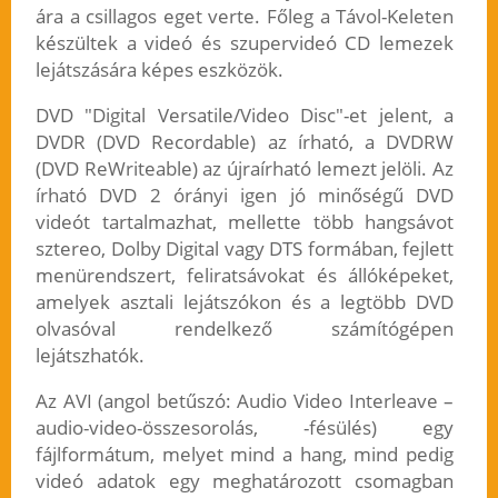
ára a csillagos eget verte. Főleg a Távol-Keleten
készültek a videó és szupervideó CD lemezek
lejátszására képes eszközök.
DVD "Digital Versatile/Video Disc"-et jelent, a
DVDR (DVD Recordable) az írható, a DVDRW
(DVD ReWriteable) az újraírható lemezt jelöli. Az
írható DVD 2 órányi igen jó minőségű DVD
videót tartalmazhat, mellette több hangsávot
sztereo, Dolby Digital vagy DTS formában, fejlett
menürendszert, feliratsávokat és állóképeket,
amelyek asztali lejátszókon és a legtöbb DVD
olvasóval rendelkező számítógépen
lejátszhatók.
Az AVI (angol betűszó: Audio Video Interleave –
audio-video-összesorolás, -fésülés) egy
fájlformátum, melyet mind a hang, mind pedig
videó adatok egy meghatározott csomagban