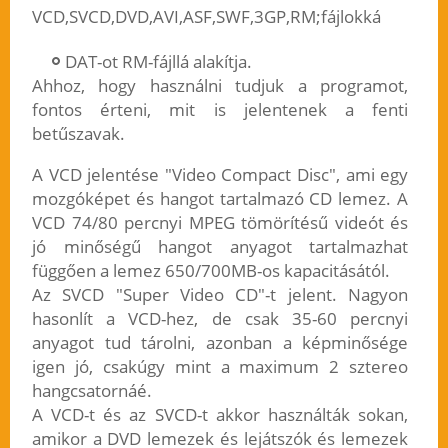
VCD,SVCD,DVD,AVI,ASF,SWF,3GP,RM;fájlokká
DAT-ot RM-fájllá alakítja.
Ahhoz, hogy használni tudjuk a programot,
fontos érteni, mit is jelentenek a fenti
betűszavak.
A VCD jelentése "Video Compact Disc", ami egy
mozgóképet és hangot tartalmazó CD lemez. A
VCD 74/80 percnyi MPEG tömörítésű videót és
jó minőségű hangot anyagot tartalmazhat
függően a lemez 650/700MB-os kapacitásától.
Az SVCD "Super Video CD"-t jelent. Nagyon
hasonlít a VCD-hez, de csak 35-60 percnyi
anyagot tud tárolni, azonban a képminősége
igen jó, csakúgy mint a maximum 2 sztereo
hangcsatornáé.
A VCD-t és az SVCD-t akkor használták sokan,
amikor a DVD lemezek és lejátszók és lemezek