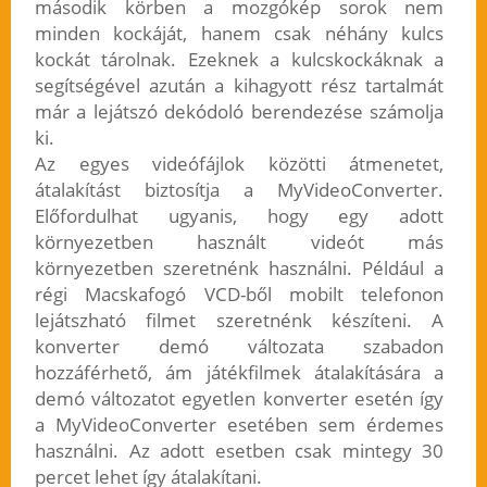
második körben a mozgókép sorok nem
minden kockáját, hanem csak néhány kulcs
kockát tárolnak. Ezeknek a kulcskockáknak a
segítségével azután a kihagyott rész tartalmát
már a lejátszó dekódoló berendezése számolja
ki.
Az egyes videófájlok közötti átmenetet,
átalakítást biztosítja a MyVideoConverter.
Előfordulhat ugyanis, hogy egy adott
környezetben használt videót más
környezetben szeretnénk használni. Például a
régi Macskafogó VCD-ből mobilt telefonon
lejátszható filmet szeretnénk készíteni. A
konverter demó változata szabadon
hozzáférhető, ám játékfilmek átalakítására a
demó változatot egyetlen konverter esetén így
a MyVideoConverter esetében sem érdemes
használni. Az adott esetben csak mintegy 30
percet lehet így átalakítani.