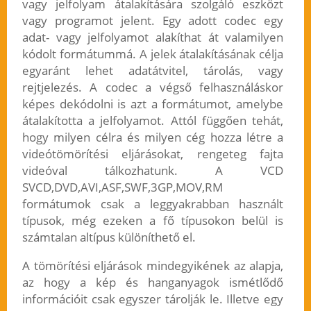
vagy jelfolyam átalakítására szolgáló eszközt
vagy programot jelent. Egy adott codec egy
adat- vagy jelfolyamot alakíthat át valamilyen
kódolt formátummá. A jelek átalakításának célja
egyaránt lehet adatátvitel, tárolás, vagy
rejtjelezés. A codec a végső felhasználáskor
képes dekódolni is azt a formátumot, amelybe
átalakította a jelfolyamot. Attól függően tehát,
hogy milyen célra és milyen cég hozza létre a
videótömörítési eljárásokat, rengeteg fajta
videóval tálkozhatunk. A VCD
SVCD,DVD,AVI,ASF,SWF,3GP,MOV,RM
formátumok csak a leggyakrabban használt
típusok, még ezeken a fő típusokon belül is
számtalan altípus különíthető el.
A tömörítési eljárások mindegyikének az alapja,
az hogy a kép és hanganyagok ismétlődő
információit csak egyszer tárolják le. Illetve egy