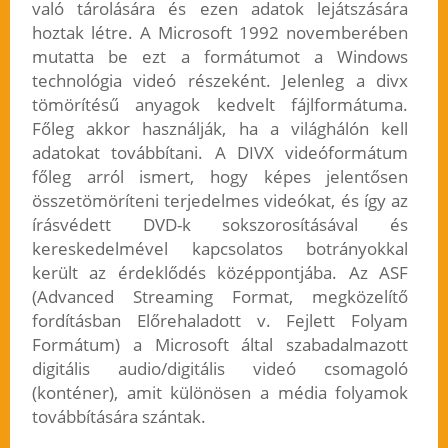
való tárolására és ezen adatok lejátszására
hoztak létre. A Microsoft 1992 novemberében
mutatta be ezt a formátumot a Windows
technológia videó részeként. Jelenleg a divx
tömörítésű anyagok kedvelt fájlformátuma.
Főleg akkor használják, ha a világhálón kell
adatokat továbbítani. A DIVX videóformátum
főleg arról ismert, hogy képes jelentősen
összetömöríteni terjedelmes videókat, és így az
írásvédett DVD-k sokszorosításával és
kereskedelmével kapcsolatos botrányokkal
került az érdeklődés középpontjába. Az ASF
(Advanced Streaming Format, megközelítő
fordításban Előrehaladott v. Fejlett Folyam
Formátum) a Microsoft által szabadalmazott
digitális audio/digitális videó csomagoló
(konténer), amit különösen a média folyamok
továbbítására szántak.