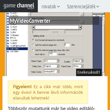
rovatok
Szerencsejáték
MyVideoConverter
Enekesakos01
Figyelem!
Ez a cikk már több, mint
egy éves! A benne lévő információk
elavultak lehetnek!
2007. december 30.
182
Többször mutattunk már be video editáló-