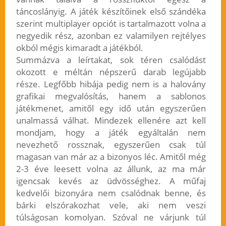
táncoslányig. A játék készítőinek első szándéka
szerint multiplayer opciót is tartalmazott volna a
negyedik rész, azonban ez valamilyen rejtélyes
okból mégis kimaradt a játékból.
Summázva a leírtakat, sok téren csalódást
okozott e méltán népszerű darab legújabb
része. Legfőbb hibája pedig nem is a halovány
grafikai megvalósítás, hanem a sablonos
játékmenet, amitől egy idő után egyszerűen
unalmassá válhat. Mindezek ellenére azt kell
mondjam, hogy a játék egyáltalán nem
nevezhető rossznak, egyszerűen csak túl
magasan van már az a bizonyos léc. Amitől még
2-3 éve leesett volna az állunk, az ma már
igencsak kevés az üdvösséghez. A műfaj
kedvelői bizonyára nem csalódnak benne, és
bárki elszórakozhat vele, aki nem veszi
túlságosan komolyan. Szóval ne várjunk túl