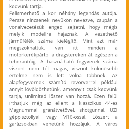
kedvünk tartja.
Felismerhető a kor néhány legendás autója.
Persze nincsenek nevükön nevezve, csupán a
vonalvezetésük engedi sejtetni, hogy mégis
melyik modellre hajaznak. A vezethető
járműfélék száma kielégítő. Mint azt már
megszokhattuk, van itt minden a
motorkerékpártól a dragstereken át egészen a
teherautóig. A használható fegyverek száma
viszont nem túl magas, viszont különösebb
értelme nem is lett volna többnek. Az
alapfegyvernek számító revorverrel például
annyit lövöldözhetünk, amennyit csak kedvünk
tartja, unlimited lőszer van hozzá. Ezen felül
írthatjuk még az ellent a klasszikus 44-es
Magnummal, gránátvetővel, shotgunnal, UZI
géppisztollyal, vagy M16-ossal. Lőszert a
garázsokban vehetünk hozzájuk. A város