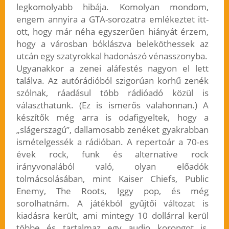
legkomolyabb hibája. Komolyan mondom,
engem annyira a GTA-sorozatra emlékeztet itt-
ott, hogy már néha egyszerűen hiányát érzem,
hogy a városban bóklászva beleköthessek az
utcán egy szatyrokkal hadonászó vénasszonyba.
Ugyanakkor a zenei aláfestés nagyon el lett
találva. Az autórádióból szigorúan korhű zenék
szólnak, ráadásul több rádióadó közül is
választhatunk. (Ez is ismerős valahonnan.) A
készítők még arra is odafigyeltek, hogy a
„slágerszagú”, dallamosabb zenéket gyakrabban
ismételgessék a rádióban. A repertoár a 70-es
évek rock, funk és alternative rock
irányvonalából való, olyan előadók
tolmácsolásában, mint Kaiser Chiefs, Public
Enemy, The Roots, Iggy pop, és még
sorolhatnám. A játékból gyűjtői változat is
kiadásra került, ami mintegy 10 dollárral kerül
többe és tartalmaz egy audio korongot is,