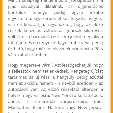
Mint manapság mindenhol, a játékiparban is a
piac szabályai diktálnak, az újgenerációs
konzolok fölénye pedig egyre inkább
egyértelmű. Egyszerűen el kell fogadni, hogy ez
van és kész… Igaz ugyanakkor, hogy az előző
részek konzolos változatai igencsak sikeresek
voltak, és a harmadik rész sem jelent meg olyan
túl régen. Ezen tényeket figyelembe véve pedig
érthető, hogy miért is élveznek prioritást a PC-s
változattal szemben.
Hogy megérte-e várni? Azt leszögezhetjük, hogy
a fejlesztők nem tétlenkedtek. Rengeteg újítást
tartalmaz az új rész, a hangsúly pedig ezúttal
nem az akción, hanem – a névből eredően – az
autózáson van. Az előző részektől eltérően a
helyszín egy városra, New York-ra korlátozódik,
annak is ismertebb városrészeire, mint
Manhattan, Bronx, Harlem, vagy New Jersey.