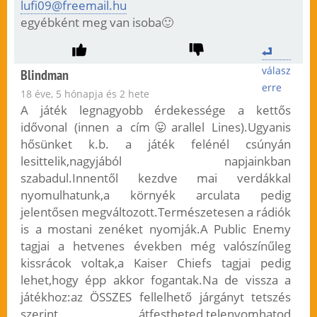
lufi09@freemail.hu
egyébként meg van isoba🙂
válasz
Blindman
erre
18 éve, 5 hónapja és 2 hete
A játék legnagyobb érdekessége a kettős
idővonal (innen a cím😛arallel Lines).Ugyanis
hősünket k.b. a játék felénél csúnyán
lesittelik,nagyjából napjainkban
szabadul.Innentől kezdve mai verdákkal
nyomulhatunk,a környék arculata pedig
jelentősen megváltozott.Természetesen a rádiók
is a mostani zenéket nyomják.A Public Enemy
tagjai a hetvenes években még valószínűleg
kissrácok voltak,a Kaiser Chiefs tagjai pedig
lehet,hogy épp akkor fogantak.Na de vissza a
játékhoz:az ÖSSZES fellelhető járgányt tetszés
szerint átfestheted,telenyomhatod