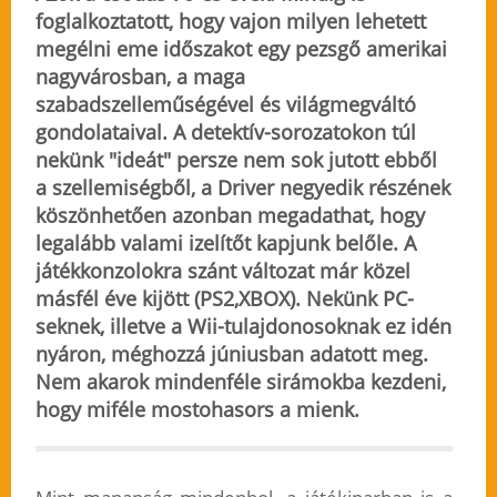
foglalkoztatott, hogy vajon milyen lehetett
megélni eme időszakot egy pezsgő amerikai
nagyvárosban, a maga
szabadszelleműségével és világmegváltó
gondolataival. A detektív-sorozatokon túl
nekünk "ideát" persze nem sok jutott ebből
a szellemiségből, a Driver negyedik részének
köszönhetően azonban megadathat, hogy
legalább valami izelítőt kapjunk belőle. A
játékkonzolokra szánt változat már közel
másfél éve kijött (PS2,XBOX). Nekünk PC-
seknek, illetve a Wii-tulajdonosoknak ez idén
nyáron, méghozzá júniusban adatott meg.
Nem akarok mindenféle sirámokba kezdeni,
hogy miféle mostohasors a mienk.