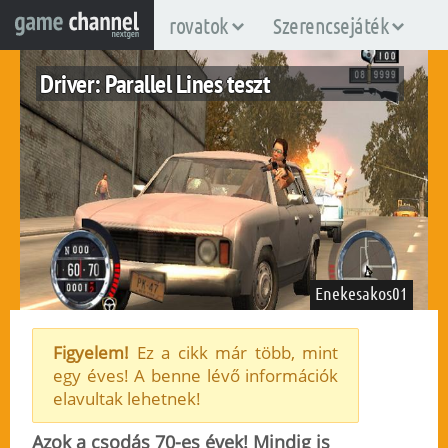
rovatok
Szerencsejáték
Driver: Parallel Lines teszt
Enekesakos01
Figyelem!
Ez a cikk már több, mint
egy éves! A benne lévő információk
elavultak lehetnek!
2007. július 27.
169
Azok a csodás 70-es évek! Mindig is