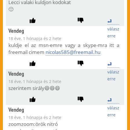
Lecci valaki kuldjon kodokat
🙁
válasz
Vendeg
erre
18 éve, 1 hónapja és 2 hete
kuldje el az msn-emre vagy a skype-mra itt a
freemail cimem
nicolas585@freemail.hu
válasz
Vendeg
erre
18 éve, 1 hónapja és 2 hete
szerintem sirály😄😄😄
válasz
Vendeg
erre
18 éve, 1 hónapja és 2 hete
zoomzoom:örök nitró