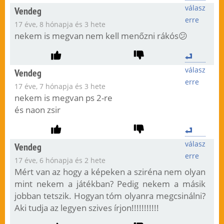
válasz
Vendeg
erre
17 éve, 8 hónapja és 3 hete
nekem is megvan nem kell menőzni rákós😕
válasz
Vendeg
erre
17 éve, 7 hónapja és 3 hete
nekem is megvan ps 2-re
és naon zsir
válasz
Vendeg
erre
17 éve, 6 hónapja és 2 hete
Mért van az hogy a képeken a sziréna nem olyan
mint nekem a játékban? Pedig nekem a másik
jobban tetszik. Hogyan tóm olyanra megcsinálni?
Aki tudja az legyen szives írjon!!!!!!!!!!!