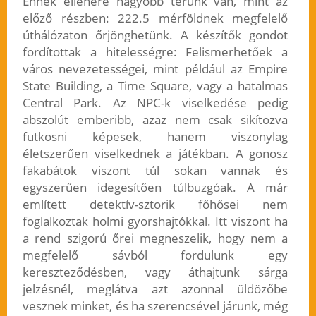
Ennek ellenére nagyobb terünk van, mint az
előző részben: 222.5 mérföldnek megfelelő
úthálózaton őrjönghetünk. A készítők gondot
fordítottak a hitelességre: Felismerhetőek a
város nevezetességei, mint például az Empire
State Building, a Time Square, vagy a hatalmas
Central Park. Az NPC-k viselkedése pedig
abszolút emberibb, azaz nem csak sikítozva
futkosni képesek, hanem viszonylag
életszerűen viselkednek a játékban. A gonosz
fakabátok viszont túl sokan vannak és
egyszerűen idegesítően túlbuzgóak. A már
említett detektív-sztorik főhősei nem
foglalkoztak holmi gyorshajtókkal. Itt viszont ha
a rend szigorú őrei megneszelik, hogy nem a
megfelelő sávból fordulunk egy
kereszteződésben, vagy áthajtunk sárga
jelzésnél, meglátva azt azonnal üldözőbe
vesznek minket, és ha szerencsével járunk, még