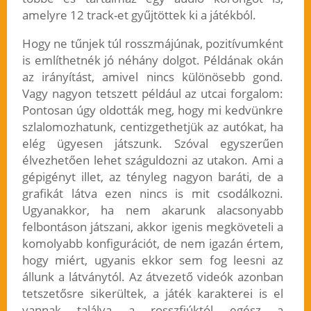
amelyre 12 track-et gyűjtöttek ki a játékból.
Hogy ne tűnjek túl rosszmájúnak, pozitívumként
is említhetnék jó néhány dolgot. Példának okán
az irányítást, amivel nincs különösebb gond.
Vagy nagyon tetszett például az utcai forgalom:
Pontosan úgy oldották meg, hogy mi kedvünkre
szlalomozhatunk, centizgethetjük az autókat, ha
elég ügyesen játszunk. Szóval egyszerűen
élvezhetően lehet száguldozni az utakon. Ami a
gépigényt illet, az tényleg nagyon baráti, de a
grafikát látva ezen nincs is mit csodálkozni.
Ugyanakkor, ha nem akarunk alacsonyabb
felbontáson játszani, akkor igenis megköveteli a
komolyabb konfigurációt, de nem igazán értem,
hogy miért, ugyanis ekkor sem fog leesni az
állunk a látványtól. Az átvezető videók azonban
tetszetősre sikerültek, a játék karakterei is el
vannak találva a rosszfiúktól egész a