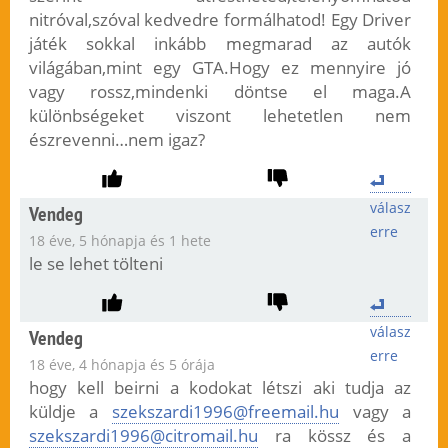
nitróval,szóval kedvedre formálhatod! Egy Driver
játék sokkal inkább megmarad az autók
világában,mint egy GTA.Hogy ez mennyire jó
vagy rossz,mindenki döntse el maga.A
különbségeket viszont lehetetlen nem
észrevenni…nem igaz?
válasz
Vendeg
erre
18 éve, 5 hónapja és 1 hete
le se lehet tölteni
válasz
Vendeg
erre
18 éve, 4 hónapja és 5 órája
hogy kell beirni a kodokat létszi aki tudja az
küldje a
szekszardi1996@freemail.hu
vagy a
szekszardi1996@citromail.hu
ra kössz és a