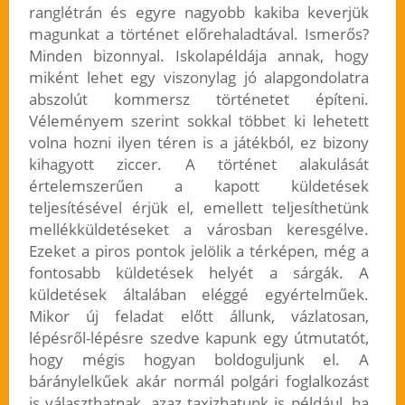
ranglétrán és egyre nagyobb kakiba keverjük
magunkat a történet előrehaladtával. Ismerős?
Minden bizonnyal. Iskolapéldája annak, hogy
miként lehet egy viszonylag jó alapgondolatra
abszolút kommersz történetet építeni.
Véleményem szerint sokkal többet ki lehetett
volna hozni ilyen téren is a játékból, ez bizony
kihagyott ziccer. A történet alakulását
értelemszerűen a kapott küldetések
teljesítésével érjük el, emellett teljesíthetünk
mellékküldetéseket a városban keresgélve.
Ezeket a piros pontok jelölik a térképen, még a
fontosabb küldetések helyét a sárgák. A
küldetések általában eléggé egyértelműek.
Mikor új feladat előtt állunk, vázlatosan,
lépésről-lépésre szedve kapunk egy útmutatót,
hogy mégis hogyan boldoguljunk el. A
báránylelkűek akár normál polgári foglalkozást
is választhatnak, azaz taxizhatunk is például, ha