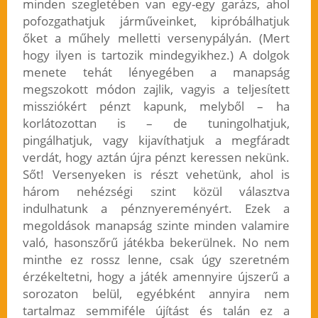
minden szegletében van egy-egy garázs, ahol
pofozgathatjuk járműveinket, kipróbálhatjuk
őket a műhely melletti versenypályán. (Mert
hogy ilyen is tartozik mindegyikhez.) A dolgok
menete tehát lényegében a manapság
megszokott módon zajlik, vagyis a teljesített
missziókért pénzt kapunk, melyből – ha
korlátozottan is – de tuningolhatjuk,
pingálhatjuk, vagy kijavíthatjuk a megfáradt
verdát, hogy aztán újra pénzt keressen nekünk.
Sőt! Versenyeken is részt vehetünk, ahol is
három nehézségi szint közül választva
indulhatunk a pénznyereményért. Ezek a
megoldások manapság szinte minden valamire
való, hasonszőrű játékba bekerülnek. No nem
minthe ez rossz lenne, csak úgy szeretném
érzékeltetni, hogy a játék amennyire újszerű a
sorozaton belül, egyébként annyira nem
tartalmaz semmiféle újítást és talán ez a