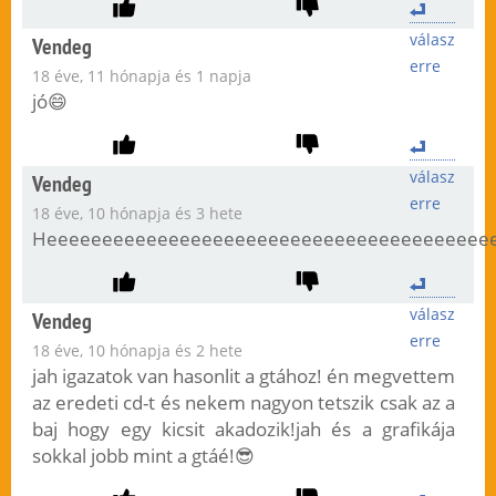
válasz
Vendeg
erre
18 éve, 11 hónapja és 1 napja
jó😄
válasz
Vendeg
erre
18 éve, 10 hónapja és 3 hete
Heeeeeeeeeeeeeeeeeeeeeeeeeeeeeeeeeeeeeeee
válasz
Vendeg
erre
18 éve, 10 hónapja és 2 hete
jah igazatok van hasonlit a gtához! én megvettem
az eredeti cd-t és nekem nagyon tetszik csak az a
baj hogy egy kicsit akadozik!jah és a grafikája
sokkal jobb mint a gtáé!😎