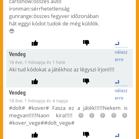
carsshow:összes autó
ironman:sérrhetetlenság
gunrange:összes fegyver időzonában
hát eggyi kódot tudok de még küldök.
😎
válasz
Vendeg
erre
18 éve, 1 hónapja és 1 hete
Aki tud kódokat a játékhoz az légyszi írjon!!!!
válasz
Vendeg
erre
18 éve, 1 hónapja és 4 napja
#dolt# #kover# Fasza ez a játék!!!!!Nekem is
megvan!!!!!Naon kira!!!!!😄😄😄😄😄
#kover_vege##dolt_vege#