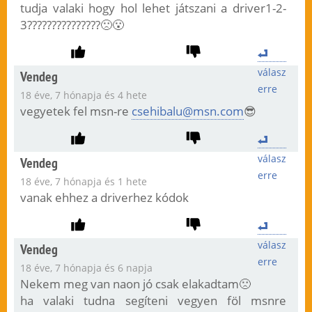
tudja valaki hogy hol lehet játszani a driver1-2-
3???????????????🙁😮
válasz
Vendeg
erre
18 éve, 7 hónapja és 4 hete
vegyetek fel msn-re
csehibalu@msn.com
😎
válasz
Vendeg
erre
18 éve, 7 hónapja és 1 hete
vanak ehhez a driverhez kódok
válasz
Vendeg
erre
18 éve, 7 hónapja és 6 napja
Nekem meg van naon jó csak elakadtam🙁
ha valaki tudna segíteni vegyen föl msnre