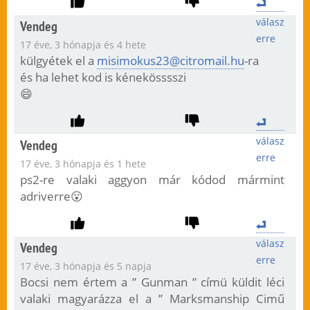
válasz
Vendeg
erre
17 éve, 3 hónapja és 4 hete
külgyétek el a
misimokus23@citromail.hu
-ra
és ha lehet kod is kénekösssszi
😄
válasz
Vendeg
erre
17 éve, 3 hónapja és 1 hete
ps2-re valaki aggyon már kódod mármint
adriverre😮
válasz
Vendeg
erre
17 éve, 3 hónapja és 5 napja
Bocsi nem értem a ” Gunman ” címü küldit léci
valaki magyarázza el a ” Marksmanship Cimű