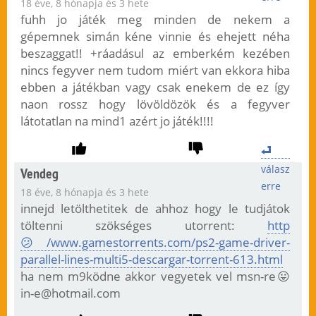
18 éve, 8 hónapja és 3 hete
fuhh jo játék meg minden de nekem a
gépemnek simán kéne vinnie és ehejett néha
beszaggat!! +ráadásul az emberkém kezében
nincs fegyver nem tudom miért van ekkora hiba
ebben a játékban vagy csak enekem de ez így
naon rossz hogy lövöldözök és a fegyver
látotatlan na mind1 azért jo játék!!!!
válasz
Vendeg
erre
18 éve, 8 hónapja és 3 hete
innejd letölthetitek de ahhoz hogy le tudjátok
töltenni szökséges utorrent:
http
😕/www.gamestorrents.com/ps2-game-driver-
parallel-lines-multi5-descargar-torrent-613.html
ha nem m9ködne akkor vegyetek vel msn-re😛
in-e@hotmail.com