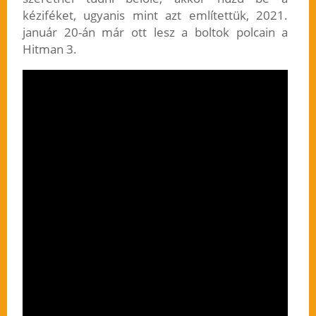
kéziféket, ugyanis mint azt említettük, 2021.
január 20-án már ott lesz a boltok polcain a
Hitman 3.