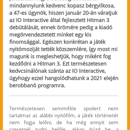
mindannyiunk kedvenc kopasz bérgyilkosa,
a 47-es ügynök, hiszen január 20-án váratjuk
az IO Interactive által fejlesztett Hitman 3
debütálását, ennek örömére pedig a kiadó
megörvendeztetett minket egy kis
finomsággal. Egészen konkrétan a játék
nyitómoziját tették közszemlére, így most mi
magunk is megleshetjük, hogy miként fog
kezdődni a Hitman 3. Ezt természetesen
kedvcsinálónak szánta az IO Interactive,
úgyhogy ezzel hangolódhatunk a 2021 elején
berobbanó programra.
Természetesen semmiféle spoilert nem
tartalmaz az alábbi nyitófilm, a játék történetét
nem fogja lelőni, de ha még ennyit sem
szeretnél tudni belőle, akkor húzd be a