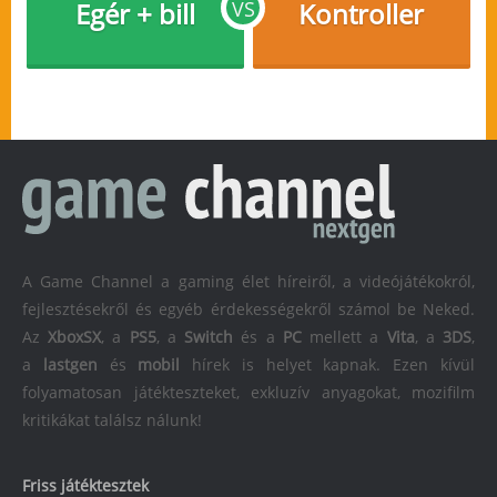
Egér + bill
VS
Kontroller
A Game Channel a gaming élet híreiről, a videójátékokról,
fejlesztésekről és egyéb érdekességekről számol be Neked.
Az
XboxSX
, a
PS5
, a
Switch
és a
PC
mellett a
Vita
, a
3DS
,
a
lastgen
és
mobil
hírek is helyet kapnak. Ezen kívül
folyamatosan játékteszteket, exkluzív anyagokat, mozifilm
kritikákat találsz nálunk!
Friss játéktesztek