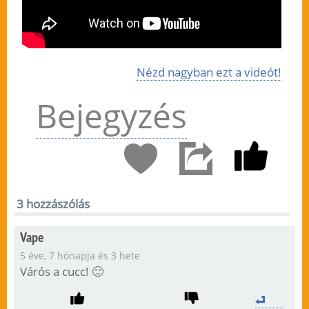
Nézd nagyban ezt a videót!
Bejegyzés
3 hozzászólás
Vape
5 éve, 7 hónapja és 3 hete
Várós a cucc! 🙂