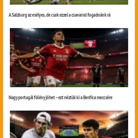
A Salzburg az esélyes, de csak ezzel a csavarral fogadnánk rá
Nagy portugál fölény jöhet – ezt néztük ki a Benfica meccsére