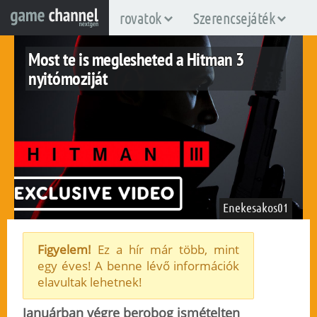
rovatok
Szerencsejáték
Most te is meglesheted a Hitman 3
nyitómoziját
Enekesakos01
Figyelem!
Ez a hír már több, mint
egy éves! A benne lévő információk
pc
ps4
ps5
xboxone
xboxsx
elavultak lehetnek!
2020. december 14.
41
Januárban végre berobog ismételten