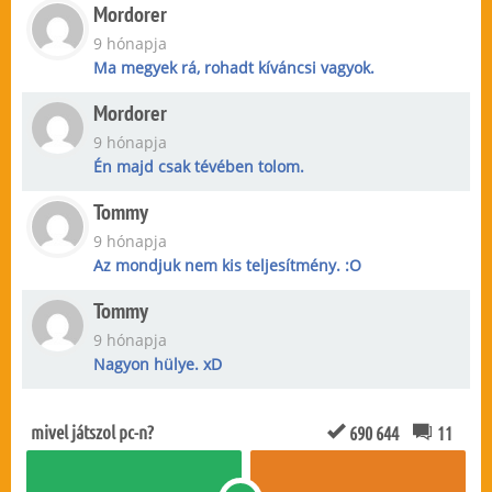
Mordorer
9 hónapja
Ma megyek rá, rohadt kíváncsi vagyok.
Mordorer
9 hónapja
Én majd csak tévében tolom.
Tommy
9 hónapja
Az mondjuk nem kis teljesítmény. :O
Tommy
9 hónapja
Nagyon hülye. xD
mivel játszol pc-n?
690 644
11