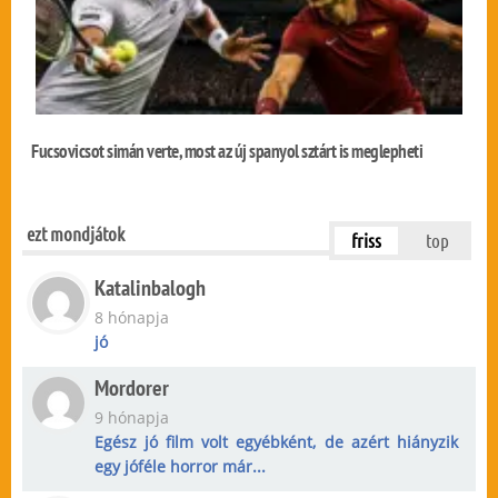
Fucsovicsot simán verte, most az új spanyol sztárt is meglepheti
ezt mondjátok
friss
top
Katalinbalogh
8 hónapja
jó
Mordorer
9 hónapja
Egész jó film volt egyébként, de azért hiányzik
egy jóféle horror már...