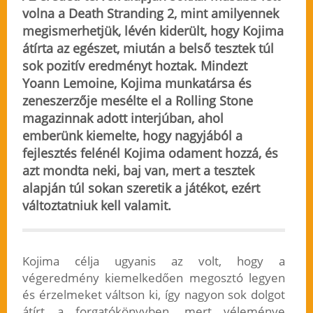
volna a Death Stranding 2, mint amilyennek
megismerhetjük, lévén kiderült, hogy Kojima
átírta az egészet, miután a belső tesztek túl
sok pozitív eredményt hoztak. Mindezt
Yoann Lemoine, Kojima munkatársa és
zeneszerzője mesélte el a Rolling Stone
magazinnak adott interjúban, ahol
emberünk kiemelte, hogy nagyjából a
fejlesztés felénél Kojima odament hozzá, és
azt mondta neki,
baj van, mert a tesztek
alapján túl sokan szeretik a játékot, ezért
változtatniuk kell valamit
.
Kojima célja ugyanis az volt, hogy a
végeredmény kiemelkedően megosztó legyen
és érzelmeket váltson ki, így nagyon sok dolgot
átírt a forgatókönyvben, mert véleménye