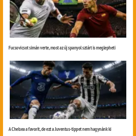
Fucsovicsot simán verte, most az új spanyol sztárt is meglepheti
A Chelsea a favorit, de ezt a Juventus-tippet nem hagynánk ki