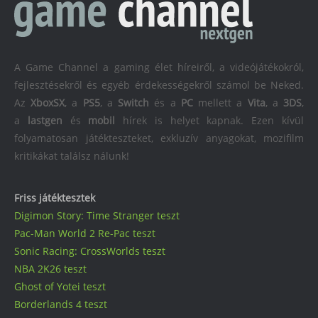
A Game Channel a gaming élet híreiről, a videójátékokról,
fejlesztésekről és egyéb érdekességekről számol be Neked.
Az
XboxSX
, a
PS5
, a
Switch
és a
PC
mellett a
Vita
, a
3DS
,
a
lastgen
és
mobil
hírek is helyet kapnak. Ezen kívül
folyamatosan játékteszteket, exkluzív anyagokat, mozifilm
kritikákat találsz nálunk!
Friss játéktesztek
Digimon Story: Time Stranger teszt
Pac-Man World 2 Re-Pac teszt
Sonic Racing: CrossWorlds teszt
NBA 2K26 teszt
Ghost of Yotei teszt
Borderlands 4 teszt