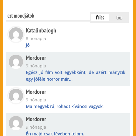
ezt mondjátok
friss
top
Katalinbalogh
8 hónapja
jó
Mordorer
9 hónapja
Egész jó film volt egyébként, de azért hiányzik
egy jóféle horror már...
Mordorer
9 hónapja
Ma megyek rá, rohadt kíváncsi vagyok.
Mordorer
9 hónapja
Én majd csak tévében tolom.