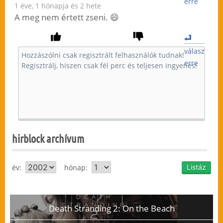
erre
1 éve, 1 hónapja és 2 hete
A meg nem értett zseni. 😄
válasz
erre
hirblock archívum
év:
hónap:
Death Stranding 2: On the Beach