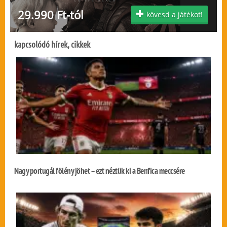
29.990 Ft-tól
kövesd a játékot!
kapcsolódó hírek, cikkek
Nagy portugál fölény jöhet – ezt néztük ki a Benfica meccsére