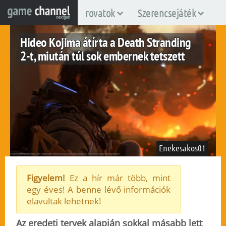
rovatok
Szerencsejáték
Hideo Kojima átírta a Death Stranding
2-t, miután túl sok embernek tetszett
Enekesakos01
Figyelem!
Ez a hír már több, mint
egy éves! A benne lévő információk
ps5
elavultak lehetnek!
2025. június 17.
91
Az eredeti tervek alapján sokkal másabb lett