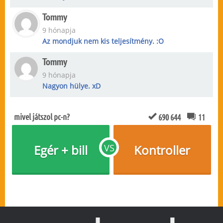
Tommy
9 hónapja
Az mondjuk nem kis teljesítmény. :O
Tommy
9 hónapja
Nagyon hülye. xD
mivel játszol pc-n?
690 644
11
Egér + bill
VS
Kontroller