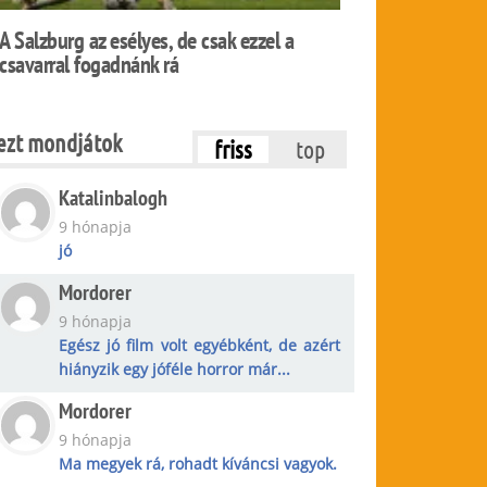
A Salzburg az esélyes, de csak ezzel a
csavarral fogadnánk rá
ezt mondjátok
friss
top
Katalinbalogh
9 hónapja
jó
Mordorer
9 hónapja
Egész jó film volt egyébként, de azért
hiányzik egy jóféle horror már...
Mordorer
9 hónapja
Ma megyek rá, rohadt kíváncsi vagyok.