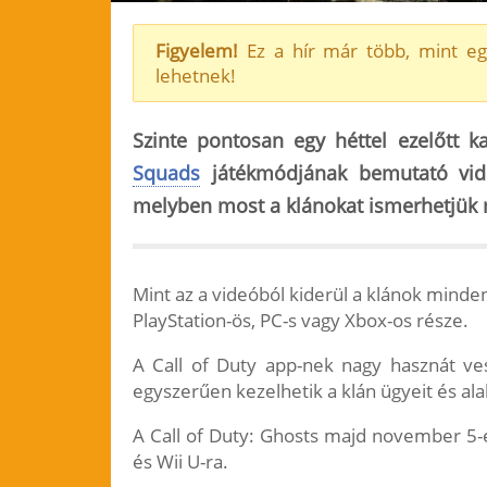
Figyelem!
Ez a hír már több, mint eg
lehetnek!
Szinte pontosan egy héttel ezelőtt k
Squads
játékmódjának bemutató vide
melyben most a klánokat ismerhetjük 
Mint az a videóból kiderül a klánok minde
PlayStation-ös, PC-s vagy Xbox-os része.
A Call of Duty app-nek nagy hasznát ve
egyszerűen kezelhetik a klán ügyeit és al
A Call of Duty: Ghosts majd november 5-é
és Wii U-ra.