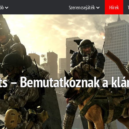
bb
Szerencsejáték
Hírek
sts – Bemutatkoznak a kl