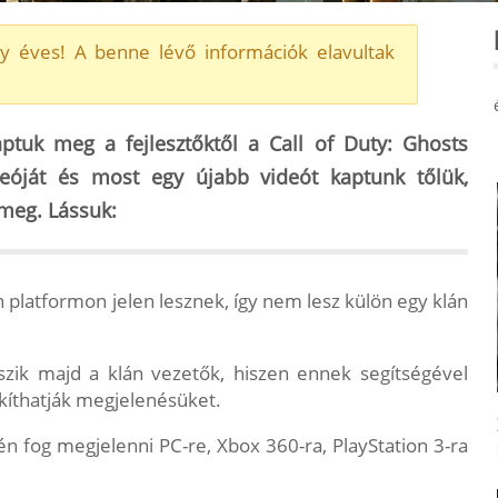
y éves! A benne lévő információk elavultak
aptuk meg a fejlesztőktől a Call of Duty: Ghosts
óját és most egy újabb videót kaptunk tőlük,
meg. Lássuk:
n platformon jelen lesznek, így nem lesz külön egy klán
szik majd a klán vezetők, hiszen ennek segítségével
akíthatják megjelenésüket.
n fog megjelenni PC-re, Xbox 360-ra, PlayStation 3-ra