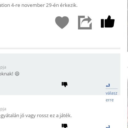
tion 4-re november 29-én érkezik.
apja
oknak! 😄
válasz
erre
apja
átalán jó vagy rossz ez a játék.