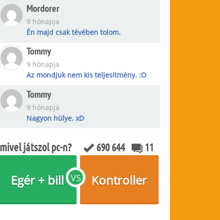
Mordorer
9 hónapja
Én majd csak tévében tolom.
Tommy
9 hónapja
Az mondjuk nem kis teljesítmény. :O
Tommy
9 hónapja
Nagyon hülye. xD
mivel játszol pc-n?
690 644
11
Egér + bill
VS
Kontroller