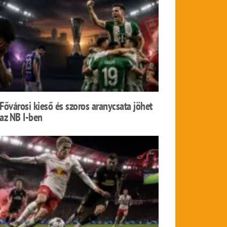
Fővárosi kieső és szoros aranycsata jöhet
az NB I-ben