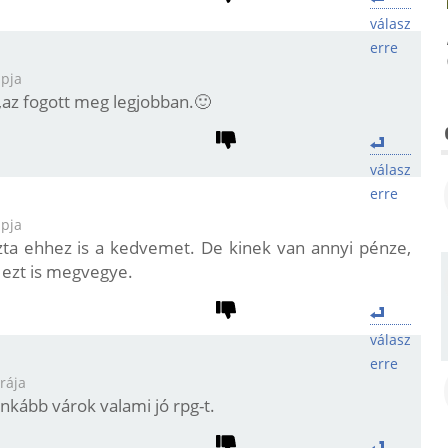
válasz
erre
apja
,az fogott meg legjobban.🙂
válasz
erre
apja
ta ehhez is a kedvemet. De kinek van annyi pénze,
 ezt is megvegye.
válasz
erre
rája
nkább várok valami jó rpg-t.