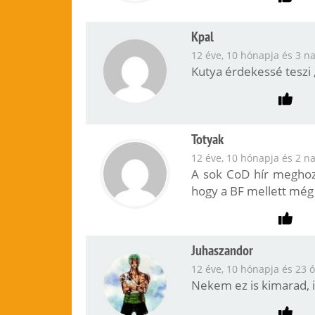
Kpal
12 éve, 10 hónapja és 3 n
Kutya érdekessé teszi 
Totyak
12 éve, 10 hónapja és 2 n
A sok CoD hír meghoz
hogy a BF mellett még
Juhaszandor
12 éve, 10 hónapja és 23 ó
Nekem ez is kimarad, i