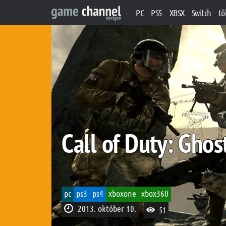
PC
PS5
XBSX
Switch
tö
Call of Duty: Gho
pc
ps3
ps4
xboxone
xbox360
2013. október 10.
51