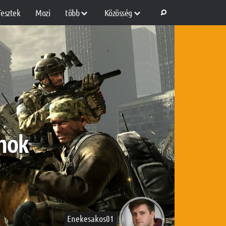
Tesztek
Mozi
több
Közösség
ánok
Enekesakos01