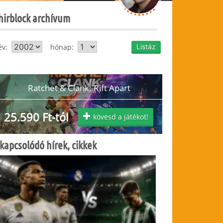
hirblock archívum
év:
hónap:
Ratchet & Clank: Rift Apart
25.590 Ft-tól
kövesd a játékot!
kapcsolódó hírek, cikkek