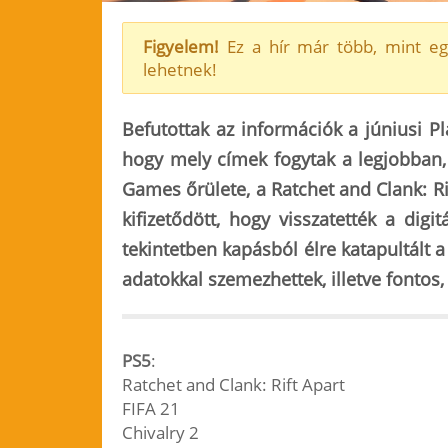
Figyelem!
Ez a hír már több, mint eg
lehetnek!
Befutottak az információk a júniusi Pl
hogy mely címek fogytak a legjobban,
Games őrülete, a Ratchet and Clank: R
kifizetődött, hogy visszatették a dig
tekintetben kapásból élre katapultált 
adatokkal szemezhettek, illetve fontos, 
PS5
:
Ratchet and Clank: Rift Apart
FIFA 21
Chivalry 2