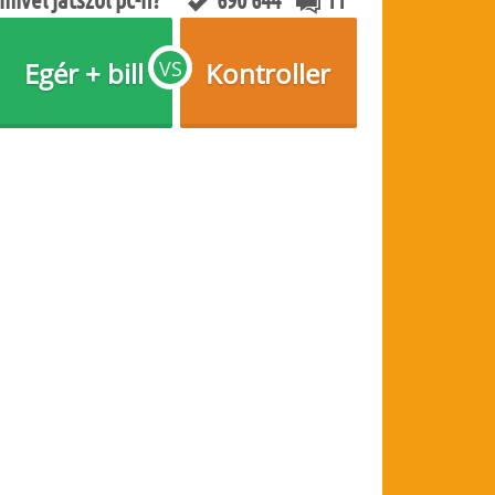
Egér + bill
VS
Kontroller