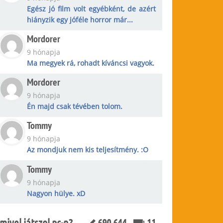
Egész jó film volt egyébként, de azért
hiányzik egy jóféle horror már...
Mordorer
9 hónapja
Ma megyek rá, rohadt kíváncsi vagyok.
Mordorer
9 hónapja
Én majd csak tévében tolom.
Tommy
9 hónapja
Az mondjuk nem kis teljesítmény. :O
Tommy
9 hónapja
Nagyon hülye. xD
mivel játszol pc-n?
690 644
11