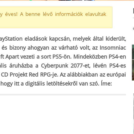
y éves! A benne lévő információk elavultak
ayStation eladások kapcsán, melyek által kiderült,
 és bizony ahogyan az várható volt, az Insomniac
ift Apart vezeti a sort PS5-ön. Mindeközben PS4-en
itális áruházba a Cyberpunk 2077-et, lévén PS4-es
a CD Projekt Red RPG-je. Az alábbiakban az európai
hogy itt a digitális letöltésekről van szó. Íme: