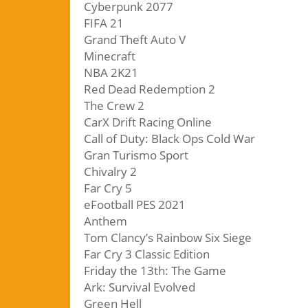
Cyberpunk 2077
FIFA 21
Grand Theft Auto V
Minecraft
NBA 2K21
Red Dead Redemption 2
The Crew 2
CarX Drift Racing Online
Call of Duty: Black Ops Cold War
Gran Turismo Sport
Chivalry 2
Far Cry 5
eFootball PES 2021
Anthem
Tom Clancy’s Rainbow Six Siege
Far Cry 3 Classic Edition
Friday the 13th: The Game
Ark: Survival Evolved
Green Hell