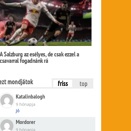
A Salzburg az esélyes, de csak ezzel a
csavarral fogadnánk rá
ezt mondjátok
friss
top
Katalinbalogh
9 hónapja
jó
Mordorer
9 hónapja