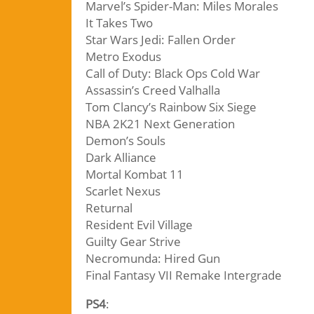
Marvel’s Spider-Man: Miles Morales
It Takes Two
Star Wars Jedi: Fallen Order
Metro Exodus
Call of Duty: Black Ops Cold War
Assassin’s Creed Valhalla
Tom Clancy’s Rainbow Six Siege
NBA 2K21 Next Generation
Demon’s Souls
Dark Alliance
Mortal Kombat 11
Scarlet Nexus
Returnal
Resident Evil Village
Guilty Gear Strive
Necromunda: Hired Gun
Final Fantasy VII Remake Intergrade
PS4
: