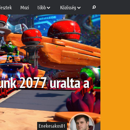
Tesztek
Mozi
több
Közösség
punk 2077 uralta a
Enekesakos01