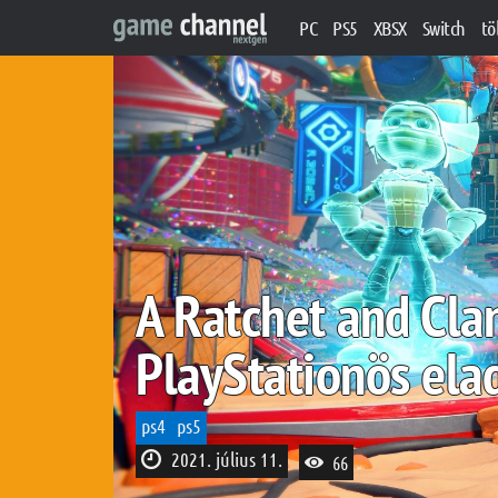
PC
PS5
XBSX
Switch
tö
A Ratchet and Clan
PlayStationös elad
ps4
ps5
2021. július 11.
66