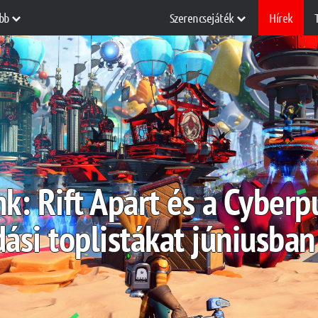
bb
Szerencsejáték
Hírek
k: Rift Apart és a Cyber
ási toplistákat júniusban