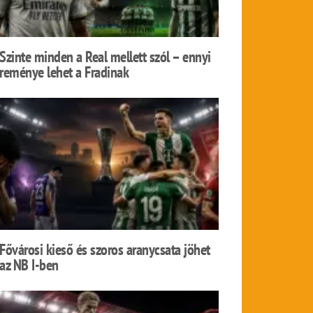
Szinte minden a Real mellett szól – ennyi
reménye lehet a Fradinak
Fővárosi kieső és szoros aranycsata jöhet
az NB I-ben