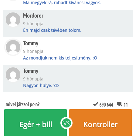
Ma megyek rá, rohadt kíváncsi vagyok.
Mordorer
9 hónapja
Én majd csak tévében tolom.
Tommy
9 hónapja
Az mondjuk nem kis teljesítmény. :O
Tommy
9 hónapja
Nagyon hülye. xD
mivel játszol pc-n?
690 644
11
Egér + bill
Kontroller
VS