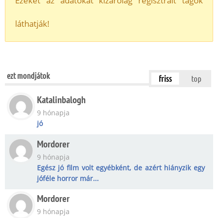
Ezeket az adatokat kizárólag regisztrált tagok
láthatják!
ezt mondjátok
friss
top
Katalinbalogh
9 hónapja
jó
Mordorer
9 hónapja
Egész jó film volt egyébként, de azért hiányzik egy
jóféle horror már...
Mordorer
9 hónapja