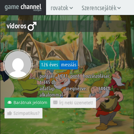
rovatok
Szerencsejáték
vidoros
126 éves
messiás
pontjai: 1.781 pont, hozzászólásai:
1.345 db
adatlap megnézve: 34471
alkalommal
Barátnak jelölöm
Írj neki üzenetet!
Szimpatikus?