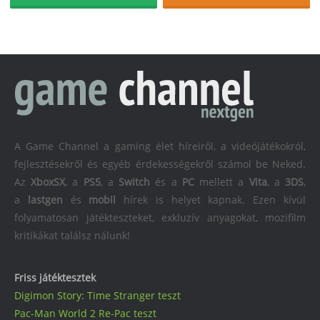
A Game Channel a gaming élet híreiről, a videójátékokról,
fejlesztésekről és egyéb érdekességekről számol be Neked.
Az
XboxSX
, a
PS5
, a
Switch
és a
PC
mellett a
Vita
, a
3DS
,
a
lastgen
és
mobil
hírek is helyet kapnak. Ezen kívül
folyamatosan játékteszteket, exkluzív anyagokat, mozifilm
kritikákat találsz nálunk!
Friss játéktesztek
Digimon Story: Time Stranger teszt
Pac-Man World 2 Re-Pac teszt