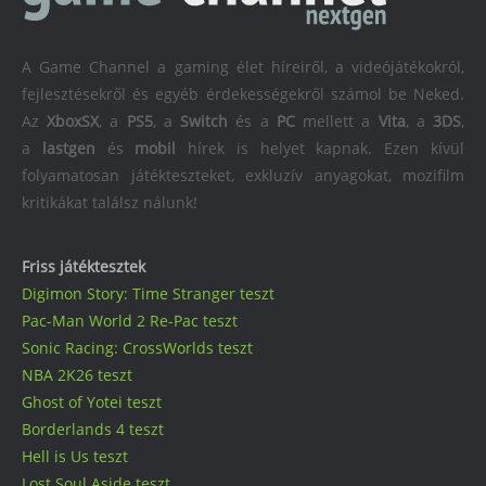
A Game Channel a gaming élet híreiről, a videójátékokról,
fejlesztésekről és egyéb érdekességekről számol be Neked.
Az
XboxSX
, a
PS5
, a
Switch
és a
PC
mellett a
Vita
, a
3DS
,
a
lastgen
és
mobil
hírek is helyet kapnak. Ezen kívül
folyamatosan játékteszteket, exkluzív anyagokat, mozifilm
kritikákat találsz nálunk!
Friss játéktesztek
Digimon Story: Time Stranger teszt
Pac-Man World 2 Re-Pac teszt
Sonic Racing: CrossWorlds teszt
NBA 2K26 teszt
Ghost of Yotei teszt
Borderlands 4 teszt
Hell is Us teszt
Lost Soul Aside teszt