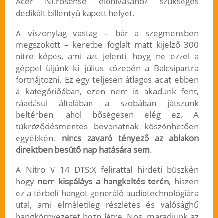
Acer Nitrosense előhívásához szükséges
dedikált billentyű kapott helyet.
A viszonylag vastag – bár a szegmensben
megszokott – keretbe foglalt matt kijelző 300
nitre képes, ami azt jelenti, hoyg ne ezzel a
géppel üljünk ki július közepén a Balcsipartra
fortnájtozni. Ez egy teljesen átlagos adat ebben
a kategóriőában, ezen nem is akadunk fent,
ráadásul általában a szobában játszunk
beltérben, ahol bőségesen elég ez. A
tükröződésmentes bevonatnak köszönhetően
egyébként
nincs zavaró tényező az ablakon
direktben besütő nap hatására sem
.
A Nitro V 14 DTS:X felirattal hirdeti büszkén
hogy
nem kispáláys a hangkeltés terén
, hiszen
ez a térbeli hangot generáló audiotechnológiára
utal, ami elméletileg részletes és valósághű
hangkörnyezetet hozn létre. Nos, maradjunk az