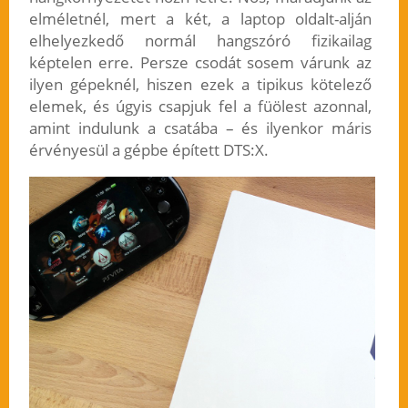
elméletnél, mert a két, a laptop oldalt-alján
elhelyezkedő normál hangszóró fizikailag
képtelen erre. Persze csodát sosem várunk az
ilyen gépeknél, hiszen ezek a tipikus kötelező
elemek, és úgyis csapjuk fel a füölest azonnal,
amint indulunk a csatába – és ilyenkor máris
érvényesül a gépbe épített DTS:X.