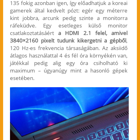
135 fokig azonban igen, így előadhatjuk a koreai
gamerek által kedvelt pózt: egér egy méterre
kint jobbra, arcunk pedig szinte a monitorra
ráfeküdve. Egy esetleges külső monitor
csatlakoztatásáért
a HDMI 2.1 felel, amivel
3840×2160 pixelt tudunk kikergetni a gépből
,
120 Hz-es frekvencia társaságában. Az aksiidő
átlagos használattal 4 és fél óra környékén van,
játékkal pedig alig egy óra csiholható ki
maximum – úgyanúgy mint a hasonló gépek
esetében.