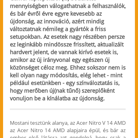
mennyiségben válogathatnak a felhasználók,
és bár évről évre egyre kevesebb az
újdonság, az innováció, azért mindig
változtatnak némileg a gyártók a friss
setupokban. Az esetek nagy részében persze
ez leginkább mindössze frissített, aktualizált
hardvert jelent, de vannak kirívó esetek is,
amikor az új irányvonal egy egészen új
közönséget céloz meg. Ehhez sokszor nem is
kell olyan nagy módosítás, elég lehet - mint
például esetünkben - egy színváloztatás is,
hogy merőben új(nak tűnő) szereplőként
vonuljon be a kínálatba az újdonság.
Mostani tesztünk alanya, az Acer Nitro V 14 AMD
az Acer Nitro 14 AMD alapjaira épül, és bár az
ember első látásra azt gondolná, hogy csak a