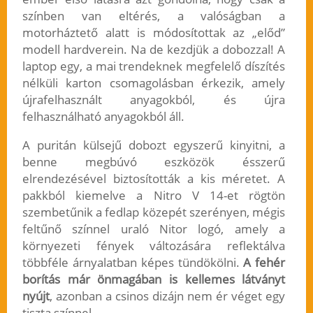
színben van eltérés, a valóságban a
motorháztető alatt is módosítottak az „előd”
modell hardverein. Na de kezdjük a dobozzal! A
laptop egy, a mai trendeknek megfelelő díszítés
nélküli karton csomagolásban érkezik, amely
újrafelhasznált anyagokból, és újra
felhasználható anyagokból áll.
A puritán külsejű dobozt egyszerű kinyitni, a
benne megbúvó eszközök ésszerű
elrendezésével biztosították a kis méretet. A
pakkból kiemelve a Nitro V 14-et rögtön
szembetűnik a fedlap közepét szerényen, mégis
feltűnő színnel uraló Nitor logó, amely a
környezeti fények változására reflektálva
többféle árnyalatban képes tündökölni.
A fehér
borítás már önmagában is kellemes látványt
nyújt
, azonban a csinos dizájn nem ér véget egy
tiszta színnel.