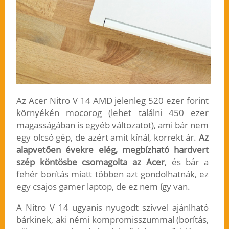
Az Acer Nitro V 14 AMD jelenleg 520 ezer forint
környékén mocorog (lehet találni 450 ezer
magasságában is egyéb változatot), ami bár nem
egy olcsó gép, de azért amit kínál, korrekt ár.
Az
alapvetően évekre elég, megbízható hardvert
szép köntösbe csomagolta az Acer
, és bár a
fehér borítás miatt többen azt gondolhatnák, ez
egy csajos gamer laptop, de ez nem így van.
A Nitro V 14 ugyanis nyugodt szívvel ajánlható
bárkinek, aki némi kompromisszummal (borítás,