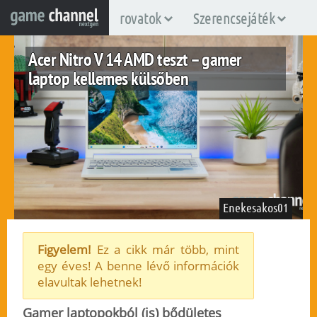
rovatok
Szerencsejáték
Acer Nitro V 14 AMD teszt – gamer
laptop kellemes külsőben
Enekesakos01
Figyelem!
Ez a cikk már több, mint
egy éves! A benne lévő információk
fuggetlen
elavultak lehetnek!
2024. december 18.
4.305
Gamer laptopokból (is) bődületes