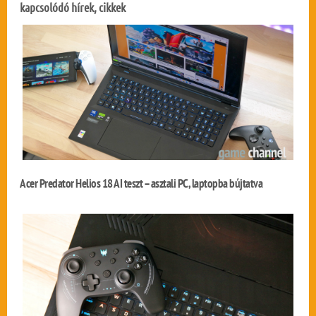
kapcsolódó hírek, cikkek
Acer Predator Helios 18 AI teszt – asztali PC, laptopba bújtatva