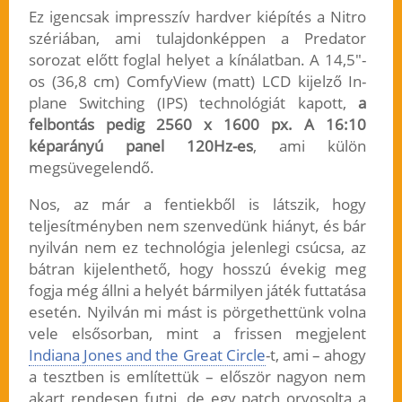
Ez igencsak impresszív hardver kiépítés a Nitro
szériában, ami tulajdonképpen a Predator
sorozat előtt foglal helyet a kínálatban. A 14,5″-
os (36,8 cm) ComfyView (matt) LCD kijelző In-
plane Switching (IPS) technológiát kapott,
a
felbontás pedig 2560 x 1600 px. A 16:10
képarányú panel 120Hz-es
, ami külön
megsüvegelendő.
Nos, az már a fentiekből is látszik, hogy
teljesítményben nem szenvedünk hiányt, és bár
nyilván nem ez technológia jelenlegi csúcsa, az
bátran kijelenthető, hogy hosszú évekig meg
fogja még állni a helyét bármilyen játék futtatása
esetén. Nyilván mi mást is pörgethettünk volna
vele elsősorban, mint a frissen megjelent
Indiana Jones and the Great Circle
-t, ami – ahogy
a tesztben is említettük – először nagyon nem
akart rendesen futni, de egy patch orvosolta a