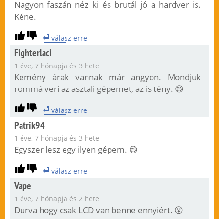
Nagyon faszán néz ki és brutál jó a hardver is.
Kéne.
válasz erre
Fighterlaci
1 éve, 7 hónapja és 3 hete
Kemény árak vannak már angyon. Mondjuk
rommá veri az asztali gépemet, az is tény. 😄
válasz erre
Patrik94
1 éve, 7 hónapja és 3 hete
Egyszer lesz egy ilyen gépem. 😄
válasz erre
Vape
1 éve, 7 hónapja és 2 hete
Durva hogy csak LCD van benne ennyiért. 😮