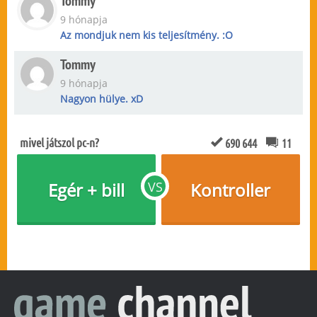
Tommy
9 hónapja
Az mondjuk nem kis teljesítmény. :O
Tommy
9 hónapja
Nagyon hülye. xD
mivel játszol pc-n?
690 644
11
Egér + bill
VS
Kontroller