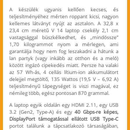
A készülék ugyanis kellően kecses, és
teljesítményéhez mérten roppant kicsi, nagyon
kellemes látványt nyújt az asztalon. A 32,8 x
23,4 cm méretű V 14 laptop csekély 2,1 cm
vastagsággal büszkélkedhet, és „mindössze”
1,70 kilogrammot nyom a mérlegen, ami
garantálja hogy nem fog leszakadni a hátunk a
lan partyk (vagy inkább az otthon és a meló)
között ingázó cipekedés miatt. Persze ha valaki
az 57 Wh-ás, 4 cellás lítium-ion akkumulátort
delejjel megtöltő, 135 Wattos (19,5 V – 6,92 A)
teljesítményű tápegységet is viszi magával, ez
némileg több, egész pontosan 870 grammal.
A laptop egyik oldalán egy HDMI 2.11, egy USB
3.2 (Gen2, Type-A) és egy
40 Gbps-re képes,
DisplayPort támogatással ellátott USB Type-C
portot találunk a tápcsatlakozó társaságában,