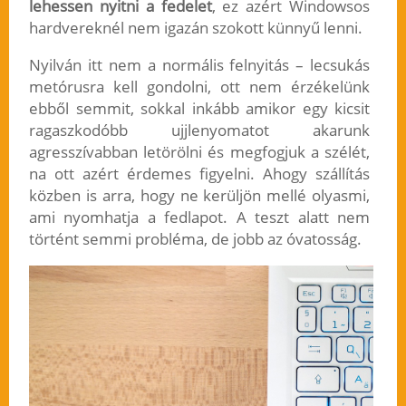
lehessen nyitni a fedelet
, ez azért Windowsos
hardvereknél nem igazán szokott künnyű lenni.
Nyilván itt nem a normális felnyitás – lecsukás
metórusra kell gondolni, ott nem érzékelünk
ebből semmit, sokkal inkább amikor egy kicsit
ragaszkodóbb ujjlenyomatot akarunk
agresszívabban letörölni és megfogjuk a szélét,
na ott azért érdemes figyelni. Ahogy szállítás
közben is arra, hogy ne kerüljön mellé olyasmi,
ami nyomhatja a fedlapot. A teszt alatt nem
történt semmi probléma, de jobb az óvatosság.