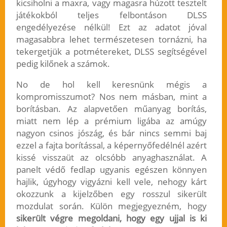
kicsiholni a maxra, vagy magasra húzott tesztelt
játékokból teljes felbontáson DLSS
engedélyezése nélkül! Ezt az adatot jóval
magasabbra lehet természetesen tornázni, ha
tekergetjük a potmétereket, DLSS segítségével
pedig kilőnek a számok.
No de hol kell keresnünk mégis a
kompromisszumot? Nos nem másban, mint a
borításban. Az alapvetően műanyag borítás,
miatt nem lép a prémium ligába az amúgy
nagyon csinos jószág, és bár nincs semmi baj
ezzel a fajta borítással, a képernyőfedélnél azért
kissé visszaüt az olcsóbb anyaghasználat. A
panelt védő fedlap ugyanis egészen könnyen
hajlik, úgyhogy vigyázni kell vele, nehogy kárt
okozzunk a kijelzőben egy rosszul sikerült
mozdulat során. Külön megjegyezném, hogy
sikerült végre megoldani, hogy egy ujjal is ki