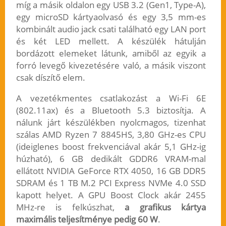
míg a másik oldalon egy USB 3.2 (Gen1, Type-A),
egy microSD kártyaolvasó és egy 3,5 mm-es
kombinált audio jack csati található egy LAN port
és két LED mellett. A készülék hátulján
bordázott elemeket látunk, amiből az egyik a
forró levegő kivezetésére való, a másik viszont
csak díszítő elem.
A vezetékmentes csatlakozást a Wi-Fi 6E
(802.11ax) és a Bluetooth 5.3 biztosítja. A
nálunk járt készülékben nyolcmagos, tizenhat
szálas AMD Ryzen 7 8845HS, 3,80 GHz-es CPU
(ideiglenes boost frekvenciával akár 5,1 GHz-ig
húzható), 6 GB dedikált GDDR6 VRAM-mal
ellátott NVIDIA GeForce RTX 4050, 16 GB DDR5
SDRAM és 1 TB M.2 PCI Express NVMe 4.0 SSD
kapott helyet. A GPU Boost Clock akár 2455
MHz-re is felkúszhat,
a grafikus kártya
maximális teljesítménye pedig 60 W
.