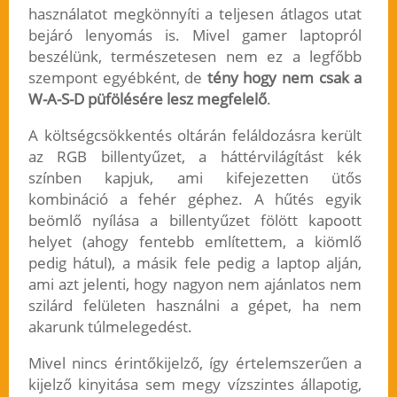
használatot megkönnyíti a teljesen átlagos utat
bejáró lenyomás is. Mivel gamer laptopról
beszélünk, természetesen nem ez a legfőbb
szempont egyébként, de
tény hogy nem csak a
W-A-S-D püfölésére lesz megfelelő
.
A költségcsökkentés oltárán feláldozásra került
az RGB billentyűzet, a háttérvilágítást kék
színben kapjuk, ami kifejezetten ütős
kombináció a fehér géphez. A hűtés egyik
beömlő nyílása a billentyűzet fölött kapoott
helyet (ahogy fentebb említettem, a kiömlő
pedig hátul), a másik fele pedig a laptop alján,
ami azt jelenti, hogy nagyon nem ajánlatos nem
szilárd felületen használni a gépet, ha nem
akarunk túlmelegedést.
Mivel nincs érintőkijelző, így értelemszerűen a
kijelző kinyitása sem megy vízszintes állapotig,