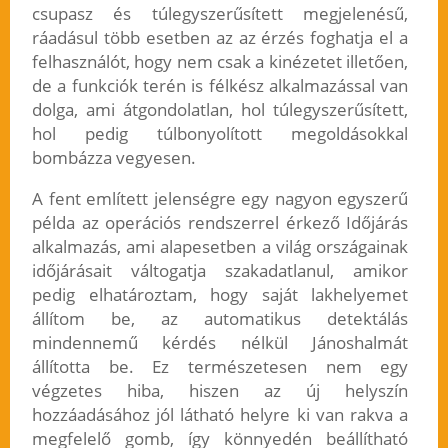
csupasz és túlegyszerűsített megjelenésű,
ráadásul több esetben az az érzés foghatja el a
felhasználót, hogy nem csak a kinézetet illetően,
de a funkciók terén is félkész alkalmazással van
dolga, ami átgondolatlan, hol túlegyszerűsített,
hol pedig túlbonyolított megoldásokkal
bombázza vegyesen.
A fent említett jelenségre egy nagyon egyszerű
példa az operációs rendszerrel érkező Időjárás
alkalmazás, ami alapesetben a világ országainak
időjárásait váltogatja szakadatlanul, amikor
pedig elhatároztam, hogy saját lakhelyemet
állítom be, az automatikus detektálás
mindennemű kérdés nélkül Jánoshalmát
állította be. Ez természetesen nem egy
végzetes hiba, hiszen az új helyszín
hozzáadásához jól látható helyre ki van rakva a
megfelelő gomb, így könnyedén beállítható