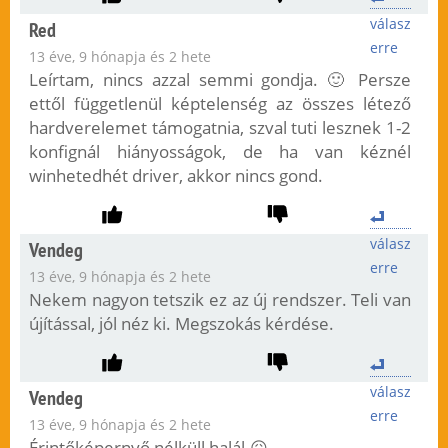
válasz
Red
erre
13 éve, 9 hónapja és 2 hete
Leírtam, nincs azzal semmi gondja. 🙂 Persze
ettől függetlenül képtelenség az összes létező
hardverelemet támogatnia, szval tuti lesznek 1-2
konfignál hiányosságok, de ha van kéznél
winhetedhét driver, akkor nincs gond.
válasz
Vendeg
erre
13 éve, 9 hónapja és 2 hete
Nekem nagyon tetszik ez az új rendszer. Teli van
újítással, jól néz ki. Megszokás kérdése.
válasz
Vendeg
erre
13 éve, 9 hónapja és 2 hete
Érintőképernyő nélküll halál.😖