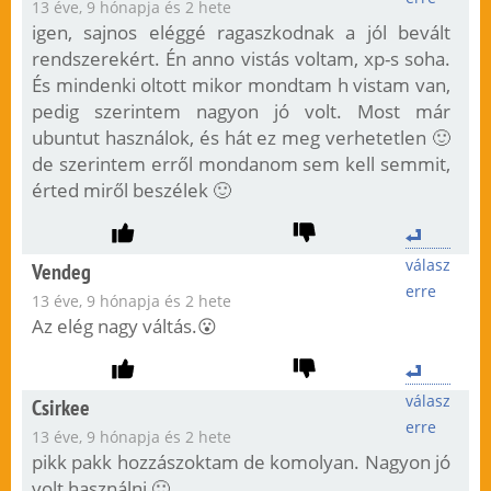
13 éve, 9 hónapja és 2 hete
igen, sajnos eléggé ragaszkodnak a jól bevált
rendszerekért. Én anno vistás voltam, xp-s soha.
És mindenki oltott mikor mondtam h vistam van,
pedig szerintem nagyon jó volt. Most már
ubuntut használok, és hát ez meg verhetetlen 🙂
de szerintem erről mondanom sem kell semmit,
érted miről beszélek 🙂
válasz
Vendeg
erre
13 éve, 9 hónapja és 2 hete
Az elég nagy váltás.😮
válasz
Csirkee
erre
13 éve, 9 hónapja és 2 hete
pikk pakk hozzászoktam de komolyan. Nagyon jó
volt használni 🙂