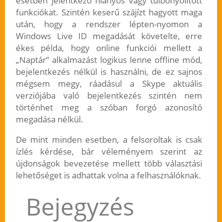
esetben jelentkező hiányos vagy túlbonyolított
funkciókat. Szintén keserű szájízt hagyott maga
után, hogy a rendszer lépten-nyomon a
Windows Live ID megadását követelte, erre
ékes példa, hogy online funkciói mellett a
„Naptár” alkalmazást logikus lenne offline mód,
bejelentkezés nélkül is használni, de ez sajnos
mégsem megy, ráadásul a Skype aktuális
verziójába való bejelentkezés szintén nem
történhet meg a szóban forgó azonosító
megadása nélkül.
De mint minden esetben, a felsoroltak is csak
ízlés kérdése, bár véleményem szerint az
újdonságok bevezetése mellett több választási
lehetőséget is adhattak volna a felhasználóknak.
Bejegyzés