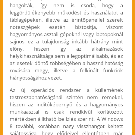
hangolták, így nem is csoda, hogy a
leggördülékenyebb működést és használatot a
táblagépeken, illetve az érintőpanellel szerelt
noteszgépek esetén biztosítja, viszont
hagyományos asztali gépeknél vagy laptopoknál
sajnos ez a tulajdonság inkább hátrány mint
előny, hiszen így az alkalmazások
helykihasználtsága sem a legoptimálisabb, és ez
az esetek döntő többségében a használhatóság
rovására megy, illetve a felkínált funkciók
hiányosságához vezet.
Az új operációs rendszer a küllemének
testreszabhatóságánál szintén nem remekel,
hiszen az indítóképernyő és a hagyományos
munkaasztal is csak rendkívül korlátozott
mértékben állítható be ízlés szerint. A Windows
8 további, korábban nagy visszhangot keltett
sajátossága, hogy elődeivel ellentétben már