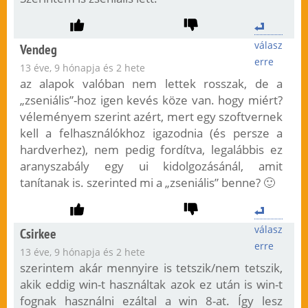
válasz
Vendeg
erre
13 éve, 9 hónapja és 2 hete
az alapok valóban nem lettek rosszak, de a
„zseniális”-hoz igen kevés köze van. hogy miért?
véleményem szerint azért, mert egy szoftvernek
kell a felhasználókhoz igazodnia (és persze a
hardverhez), nem pedig fordítva, legalábbis ez
aranyszabály egy ui kidolgozásánál, amit
tanítanak is. szerinted mi a „zseniális” benne? 🙂
válasz
Csirkee
erre
13 éve, 9 hónapja és 2 hete
szerintem akár mennyire is tetszik/nem tetszik,
akik eddig win-t használtak azok ez után is win-t
fognak használni ezáltal a win 8-at. Így lesz