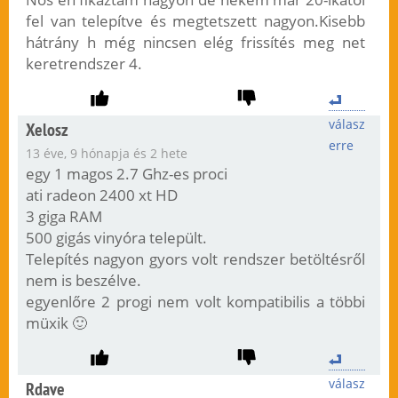
fel van telepítve és megtetszett nagyon.Kisebb
hátrány h még nincsen elég frissítés meg net
keretrendszer 4.
válasz
Xelosz
erre
13 éve, 9 hónapja és 2 hete
egy 1 magos 2.7 Ghz-es proci
ati radeon 2400 xt HD
3 giga RAM
500 gigás vinyóra települt.
Telepítés nagyon gyors volt rendszer betöltésről
nem is beszélve.
egyenlőre 2 progi nem volt kompatibilis a többi
müxik 🙂
válasz
Rdave