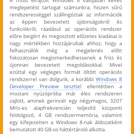
A most elrajtolt Windows 8 valójában kevés
meglepetést tartogat számunkra, hiszen sűrű
rendszerességgel szállingóztak az információk
az éppen bevezetett újdonságokról és
funkciókról, ráadásul az operációs rendszer
előre beigért és megosztott előzetes kiadásai is
nagy mértékben hozzájárultak ahhoz, hogy a
felhasználók még a megjelenés előtt
fokozatosan megismerkedhessenek a friss és
újonnan bevezetett megoldásokkal. Mivel
ezúttal egy végleges formát öltött operációs
rendszerrel van dolgunk, a korábbi
Windows 8
Developer Preview teszttel
ellentétben a
mostani nyúzópróba már éles rendszeren
zajlott, aminek gerincét egy négymagos, 3207
MHz-es alapfrekvencián teljesítő központi
feldolgozó, 4 GB rendszermemória, valamint
egy kifejezetten a Windows 8-nak áldozatként
bemutatott 40 GB-os háttértároló alkotta.