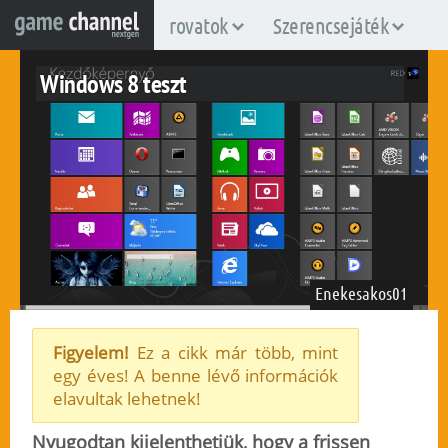
rovatok
Szerencsejáték
Windows 8 teszt
Enekesakos01
Figyelem!
Ez a cikk már több, mint
egy éves! A benne lévő információk
windows
elavultak lehetnek!
2012. október 26.
580
Nyugodtan kijelenthetjük, hogy a frissen