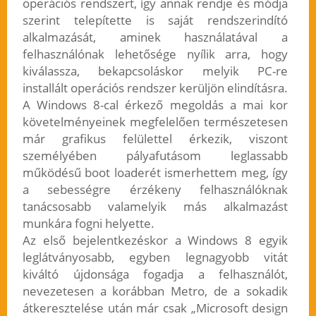
operációs rendszert, így annak rendje és módja
szerint telepítette is saját rendszerindító
alkalmazását, aminek használatával a
felhasználónak lehetősége nyílik arra, hogy
kiválassza, bekapcsoláskor melyik PC-re
installált operációs rendszer kerüljön elindításra.
A Windows 8-cal érkező megoldás a mai kor
követelményeinek megfelelően természetesen
már grafikus felülettel érkezik, viszont
személyében pályafutásom leglassabb
működésű boot loaderét ismerhettem meg, így
a sebességre érzékeny felhasználóknak
tanácsosabb valamelyik más alkalmazást
munkára fogni helyette.
Az első bejelentkezéskor a Windows 8 egyik
leglátványosabb, egyben legnagyobb vitát
kiváltó újdonsága fogadja a felhasználót,
nevezetesen a korábban Metro, de a sokadik
átkeresztelése után már csak „Microsoft design