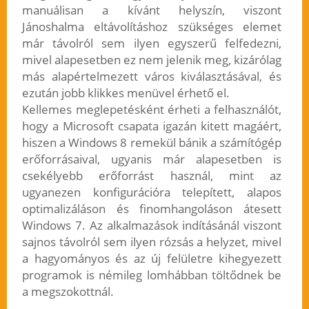
manuálisan a kívánt helyszín, viszont
Jánoshalma eltávolításhoz szükséges elemet
már távolról sem ilyen egyszerű felfedezni,
mivel alapesetben ez nem jelenik meg, kizárólag
más alapértelmezett város kiválasztásával, és
ezután jobb klikkes menüvel érhető el.
Kellemes meglepetésként érheti a felhasználót,
hogy a Microsoft csapata igazán kitett magáért,
hiszen a Windows 8 remekül bánik a számítógép
erőforrásaival, ugyanis már alapesetben is
csekélyebb erőforrást használ, mint az
ugyanezen konfigurációra telepített, alapos
optimalizáláson és finomhangoláson átesett
Windows 7. Az alkalmazások indításánál viszont
sajnos távolról sem ilyen rózsás a helyzet, mivel
a hagyományos és az új felületre kihegyezett
programok is némileg lomhábban töltődnek be
a megszokottnál.