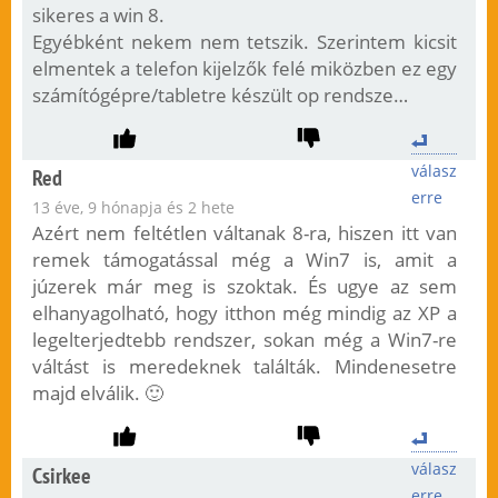
sikeres a win 8.
Egyébként nekem nem tetszik. Szerintem kicsit
elmentek a telefon kijelzők felé miközben ez egy
számítógépre/tabletre készült op rendsze…
válasz
Red
erre
13 éve, 9 hónapja és 2 hete
Azért nem feltétlen váltanak 8-ra, hiszen itt van
remek támogatással még a Win7 is, amit a
júzerek már meg is szoktak. És ugye az sem
elhanyagolható, hogy itthon még mindig az XP a
legelterjedtebb rendszer, sokan még a Win7-re
váltást is meredeknek találták. Mindenesetre
majd elválik. 🙂
válasz
Csirkee
erre