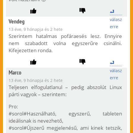
válasz
Vendeg
erre
13 éve, 9 hónapja és 2 hete
Szerintem hatalmas pofáraesés lesz. Ennyire
nem szabadott volna egyszerűre csinálni.
Kifejezetten ronda.
válasz
Marco
erre
13 éve, 9 hónapja és 2 hete
Teljesen elfogulatlanul – pedig abszolút Linux
párti vagyok – szerintem:
Pro:
#sorol#Használható, egyszerű, tableten
ideálisnak is nevezhető,
#sorol#Újszerű megjelenésű, ami kinek tetszik,