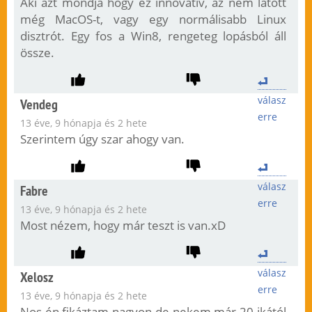
Aki azt mondja hogy ez innovatív, az nem látott
még MacOS-t, vagy egy normálisabb Linux
disztrót. Egy fos a Win8, rengeteg lopásból áll
össze.
válasz
Vendeg
erre
13 éve, 9 hónapja és 2 hete
Szerintem úgy szar ahogy van.
válasz
Fabre
erre
13 éve, 9 hónapja és 2 hete
Most nézem, hogy már teszt is van.xD
válasz
Xelosz
erre
13 éve, 9 hónapja és 2 hete
Nos én fikáztam nagyon de nekem már 20-ikától