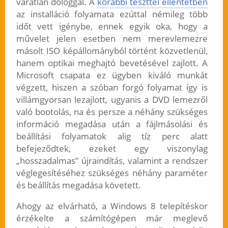
váratlan dologgal. A
korábbi teszttel ellentétben
az installáció folyamata ezúttal némileg több
időt vett igénybe, ennek egyik oka, hogy a
művelet jelen esetben nem merevlemezre
másolt ISO képállományból történt közvetlenül,
hanem optikai meghajtó bevetésével zajlott. A
Microsoft csapata ez ügyben kiváló munkát
végzett, hiszen a szóban forgó folyamat így is
villámgyorsan lezajlott, ugyanis a DVD lemezről
való bootolás, na és persze a néhány szükséges
információ megadása után a fájlmásolási és
beállítási folyamatok alig tíz perc alatt
befejeződtek, ezeket egy viszonylag
„hosszadalmas” újraindítás, valamint a rendszer
véglegesítéséhez szükséges néhány paraméter
és beállítás megadása követett.
Ahogy az elvárható, a Windows 8 telepítéskor
érzékelte a számítógépen már meglevő