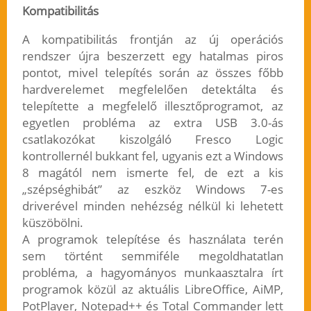
Kompatibilitás
A kompatibilitás frontján az új operációs
rendszer újra beszerzett egy hatalmas piros
pontot, mivel telepítés során az összes főbb
hardverelemet megfelelően detektálta és
telepítette a megfelelő illesztőprogramot, az
egyetlen probléma az extra USB 3.0-ás
csatlakozókat kiszolgáló Fresco Logic
kontrollernél bukkant fel, ugyanis ezt a Windows
8 magától nem ismerte fel, de ezt a kis
„szépséghibát” az eszköz Windows 7-es
driverével minden nehézség nélkül ki lehetett
küszöbölni.
A programok telepítése és használata terén
sem történt semmiféle megoldhatatlan
probléma, a hagyományos munkaasztalra írt
programok közül az aktuális LibreOffice, AiMP,
PotPlayer, Notepad++ és Total Commander lett