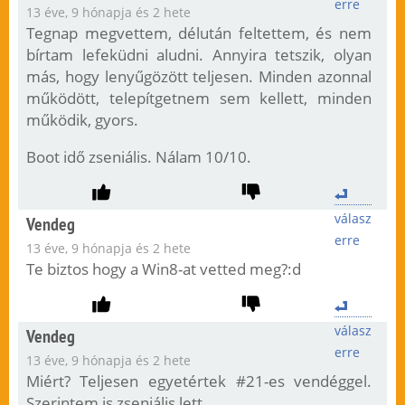
erre
13 éve, 9 hónapja és 2 hete
Tegnap megvettem, délután feltettem, és nem
bírtam lefeküdni aludni. Annyira tetszik, olyan
más, hogy lenyűgözött teljesen. Minden azonnal
működött, telepítgetnem sem kellett, minden
működik, gyors.
Boot idő zseniális. Nálam 10/10.
válasz
Vendeg
erre
13 éve, 9 hónapja és 2 hete
Te biztos hogy a Win8-at vetted meg?:d
válasz
Vendeg
erre
13 éve, 9 hónapja és 2 hete
Miért? Teljesen egyetértek #21-es vendéggel.
Szerintem is zseniális lett.