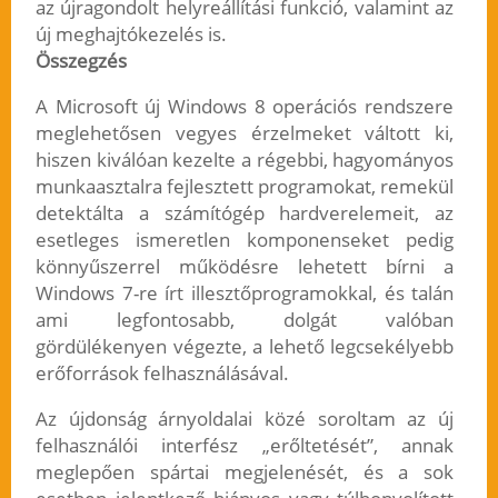
az újragondolt helyreállítási funkció, valamint az
új meghajtókezelés is.
Összegzés
A Microsoft új Windows 8 operációs rendszere
meglehetősen vegyes érzelmeket váltott ki,
hiszen kiválóan kezelte a régebbi, hagyományos
munkaasztalra fejlesztett programokat, remekül
detektálta a számítógép hardverelemeit, az
esetleges ismeretlen komponenseket pedig
könnyűszerrel működésre lehetett bírni a
Windows 7-re írt illesztőprogramokkal, és talán
ami legfontosabb, dolgát valóban
gördülékenyen végezte, a lehető legcsekélyebb
erőforrások felhasználásával.
Az újdonság árnyoldalai közé soroltam az új
felhasználói interfész „erőltetését”, annak
meglepően spártai megjelenését, és a sok