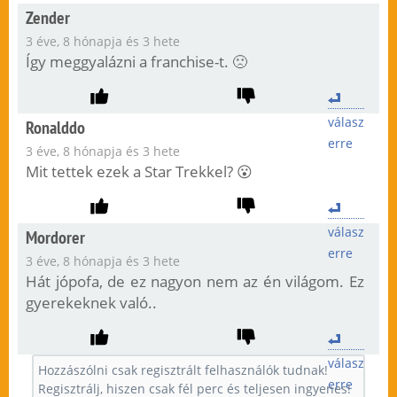
Zender
3 éve, 8 hónapja és 3 hete
Így meggyalázni a franchise-t. 🙁
válasz
Ronalddo
erre
3 éve, 8 hónapja és 3 hete
Mit tettek ezek a Star Trekkel? 😮
válasz
Mordorer
erre
3 éve, 8 hónapja és 3 hete
Hát jópofa, de ez nagyon nem az én világom. Ez
gyerekeknek való..
válasz
erre