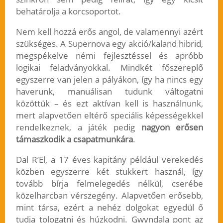
behatárolja a korcsoportot.
Nem kell hozzá erős angol, de valamennyi azért
szükséges. A Supernova egy akció/kaland hibrid,
megspékelve némi fejlesztéssel és apróbb
logikai feladványokkal. Mindkét főszereplő
egyszerre van jelen a pályákon, így ha nincs egy
haverunk, manuálisan tudunk váltogatni
közöttük – és ezt aktívan kell is használnunk,
mert alapvetően eltérő speciális képességekkel
rendelkeznek, a játék pedig
nagyon erősen
támaszkodik a csapatmunkára
.
Dal R’El, a 17 éves kapitány például verekedés
közben egyszerre két stukkert használ, így
tovább bírja felmelegedés nélkül, cserébe
közelharcban vérszegény. Alapvetően erősebb,
mint társa, ezért a nehéz dolgokat egyedül ő
tudja tologatni és húzkodni. Gwyndala pont az