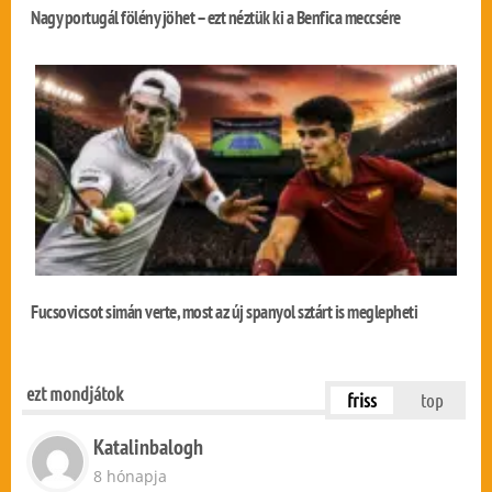
Nagy portugál fölény jöhet – ezt néztük ki a Benfica meccsére
Fucsovicsot simán verte, most az új spanyol sztárt is meglepheti
ezt mondjátok
friss
top
Katalinbalogh
8 hónapja