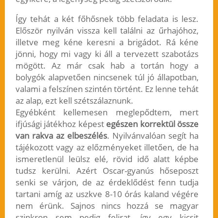
Így tehát a két főhősnek több feladata is lesz.
Először nyilván vissza kell találni az űrhajóhoz,
illetve meg kéne keresni a brigádot. Rá kéne
jönni, hogy mi vagy ki áll a tervezett szabotázs
mögött. Az már csak hab a tortán hogy a
bolygók alapvetően nincsenek túl jó állapotban,
valami a felszínen szintén történt. Ez lenne tehát
az alap, ezt kell szétszálaznunk.
Egyébként kellemesen meglepődtem, mert
ifjúsági játékhoz képest
egészen korrektül össze
van rakva az elbeszélés
. Nyilvánvalóan segít ha
tájékozott vagy az előzményeket illetően, de ha
ismeretlenül leülsz elé, rövid idő alatt képbe
tudsz kerülni. Azért Oscar-gyanús hőseposzt
senki se várjon, de az érdeklődést fenn tudja
tartani amíg az uszkve 8-10 órás kaland végére
nem érünk. Sajnos nincs hozzá se magyar
szinkron sem pedig felirat, így egy kicsit