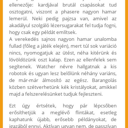
ellenezője: kardjával brutál csapásokat tud
osztogatni, viszont a phasere nagyon hamar
lemerül. Neki pedig pajzsa van, amivel az
akadályul szolgáló lézersugarakat fel tudja fogni,
hogy csak egy példát említsek.
A verekedés sajnos nagyon hamar unalomba
fullad (főleg a játék elején), mert túl sok variáció
nincs, nyomogatjuk az ütést, néha kitérünk és
lövöldözünk oszt kalap. Ezen az ellenfelek sem
segítenek. Watcher névre hallgatnak a kis
robotok és ugyan lesz belőlünk néhány variáns,
de már-már álmosító az egész. Barangolás
közben szétverhetünk kék kristályokat, amikkel
majd a felszerelésünket tudjuk fejleszteni.
Ezt úgy értsétek, hogy pár lépcsőben
erősíthetjük a meglévő flintákat, esetleg
kaphatunk újabb, erősebb példányokat, de
igazából ennyi. Aktívan ugyan nem, de passzívan