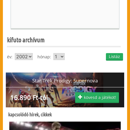
kifuto archívum
év:
hónap:
Star Trek Prodigy: Supernova
16.890 Ft-tól
kövesd a játékot!
kapcsolódó hírek, cikkek