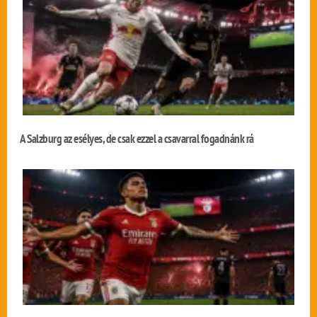
A Salzburg az esélyes, de csak ezzel a csavarral fogadnánk rá