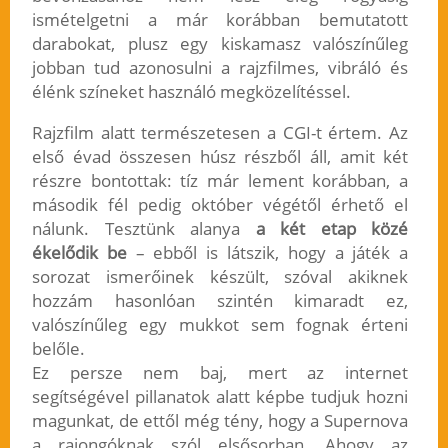
ismételgetni a már korábban bemutatott
darabokat, plusz egy kiskamasz valószínűleg
jobban tud azonosulni a rajzfilmes, vibráló és
élénk színeket használó megközelítéssel.
Rajzfilm alatt természetesen a CGI-t értem. Az
első évad összesen húsz részből áll, amit két
részre bontottak: tíz már lement korábban, a
második fél pedig október végétől érhető el
nálunk. Tesztünk alanya
a két etap közé
ékelődik be
– ebből is látszik, hogy a játék a
sorozat ismerőinek készült, szóval akiknek
hozzám hasonlóan szintén kimaradt ez,
valószínűleg egy mukkot sem fognak érteni
belőle.
Ez persze nem baj, mert az internet
segítségével pillanatok alatt képbe tudjuk hozni
magunkat, de ettől még tény, hogy a Supernova
a rajongóknak szól elsősorban. Ahogy az