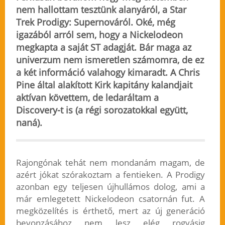
nem hallottam tesztünk alanyáról, a Star
Trek Prodigy: Supernováról. Oké, még
igazából arról sem, hogy a Nickelodeon
megkapta a saját ST adagját. Bár maga az
univerzum nem ismeretlen számomra, de ez
a két információ valahogy kimaradt. A Chris
Pine által alakított Kirk kapitány kalandjait
aktívan követtem, de ledaráltam a
Discovery-t is (a régi sorozatokkal együtt,
naná).
Rajongónak tehát nem mondanám magam, de
azért jókat szórakoztam a fentieken. A Prodigy
azonban egy teljesen újhullámos dolog, ami a
már emlegetett Nickelodeon csatornán fut. A
megközelítés is érthető, mert az új generáció
bevonzásához nem lesz elég rogyásig