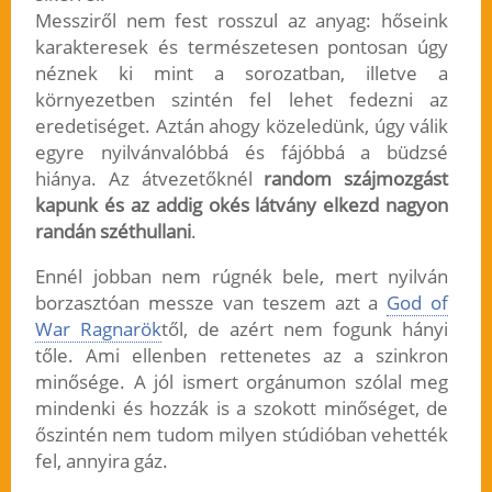
Messziről nem fest rosszul az anyag: hőseink
karakteresek és természetesen pontosan úgy
néznek ki mint a sorozatban, illetve a
környezetben szintén fel lehet fedezni az
eredetiséget. Aztán ahogy közeledünk, úgy válik
egyre nyilvánvalóbbá és fájóbbá a büdzsé
hiánya. Az átvezetőknél
random szájmozgást
kapunk és az addig okés látvány elkezd nagyon
randán széthullani
.
Ennél jobban nem rúgnék bele, mert nyilván
borzasztóan messze van teszem azt a
God of
War Ragnarök
től, de azért nem fogunk hányi
tőle. Ami ellenben rettenetes az a szinkron
minősége. A jól ismert orgánumon szólal meg
mindenki és hozzák is a szokott minőséget, de
őszintén nem tudom milyen stúdióban vehették
fel, annyira gáz.