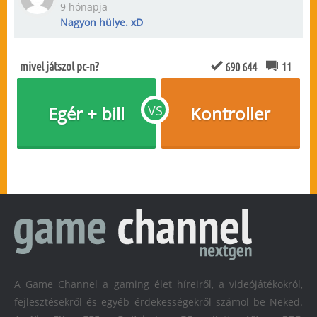
9 hónapja
Nagyon hülye. xD
mivel játszol pc-n?
690 644
11
Egér + bill
VS
Kontroller
A Game Channel a gaming élet híreiről, a videójátékokról,
fejlesztésekről és egyéb érdekességekről számol be Neked.