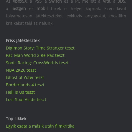
Az
XboxSX
, a
PS5
, a
Switch
és a
PC
mellett a
Vita
, a
3DS
,
a
lastgen
és
mobil
hírek is helyet kapnak. Ezen kívül
folyamatosan játékteszteket, exkluzív anyagokat, mozifilm
kritikákat találsz nálunk!
Friss játéktesztek
Digimon Story: Time Stranger teszt
Pac-Man World 2 Re-Pac teszt
Sonic Racing: CrossWorlds teszt
NBA 2K26 teszt
Ghost of Yotei teszt
Borderlands 4 teszt
Hell is Us teszt
Lost Soul Aside teszt
Top cikkek
Egyik csata a másik után filmkritika