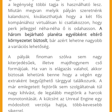
a legénység többi tagja is használható lesz.
Miután megvan melyik pályán szeretnénk
kalandozni, kiválaszthatjuk hogy a két fős
kompániához virtuálisan ki csatlakozzon, hogy
perk jelleggel néha-néha ő is odahasson.
A
három bejárható planéta egyébként eltérő
környezetet biztosít
, bár azért lehetne nagyobb
a variációs lehetőség.
A pályák finoman szólva sem nagy
kiterjedésűek, illetve majdhogynem cső
formájúak. Ha van is elágazás valahol, akkor
biztosak lehetünk benne hogy a végén egy
extraként begyűjthető tárggyal találkozunk. A
már emlegetett fejtörők sem szolgáltatnak túl
nagy kihívást, de legalább megtörik a harcok
monotonitását. A külcsínt az Unreal Engine egy
módosított verziója hajtja, több-kevesebb
sikerrel.