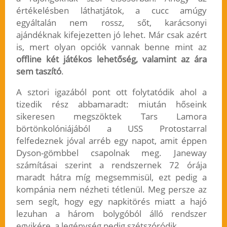
értékelésben láthatjátok, a cucc amúgy
egyáltalán nem rossz, sőt, karácsonyi
ajándéknak kifejezetten jó lehet. Már csak azért
is, mert olyan opciók vannak benne mint az
offline két játékos lehetőség, valamint az ára
sem taszító
.
A sztori igazából pont ott folytatódik ahol a
tizedik rész abbamaradt: miután hőseink
sikeresen megszöktek Tars Lamora
börtönkolóniájából a USS Protostarral
felfedeznek jóval arréb egy napot, amit éppen
Dyson-gömbbel csapolnak meg. Janeway
számításai szerint a rendszernek 72 órája
maradt hátra míg megsemmisül, ezt pedig a
kompánia nem nézheti tétlenül. Meg persze az
sem segít, hogy egy napkitörés miatt a hajó
lezuhan a három bolygóból álló rendszer
egyikére, a legénység pedig szétszóródik.