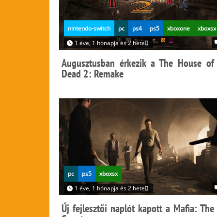
nintendo-switch
pc
ps4
ps5
xboxone
xboxsx
1 éve, 1 hónapja és 2 hete
Augusztusban érkezik a The House of
Dead 2: Remake
pc
ps5
xboxsx
1 éve, 1 hónapja és 2 hete
Új fejlesztői naplót kapott a Mafia: The