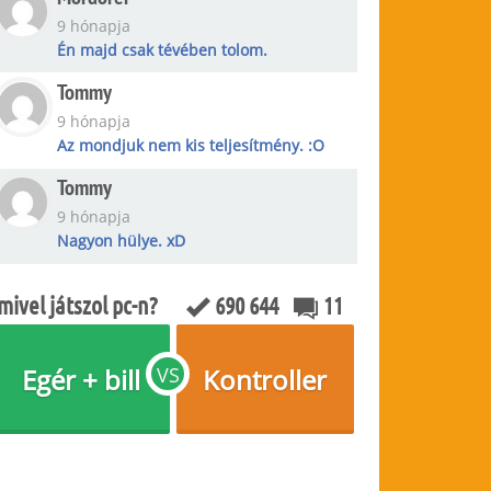
9 hónapja
Én majd csak tévében tolom.
Tommy
9 hónapja
Az mondjuk nem kis teljesítmény. :O
Tommy
9 hónapja
Nagyon hülye. xD
mivel játszol pc-n?
690 644
11
Egér + bill
VS
Kontroller