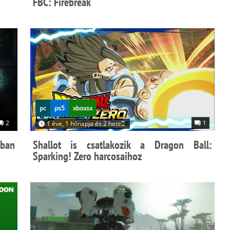
FBC: Firebreak
pc
ps5
xboxsx
2
1
1 éve, 1 hónapja és 2 hete
ában
Shallot is csatlakozik a Dragon Ball:
Sparking! Zero harcosaihoz