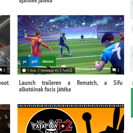
ajándék játéka
pc
ps5
xboxsx
2
2
1 éve, 1 hónapja és 2 hete
boot
Launch traileren a Rematch, a Sifu
alkotóinak focis játéka