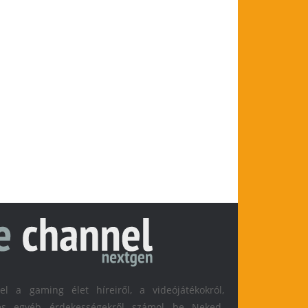
 a gaming élet híreiről, a videójátékokról,
l és egyéb érdekességekről számol be Neked.