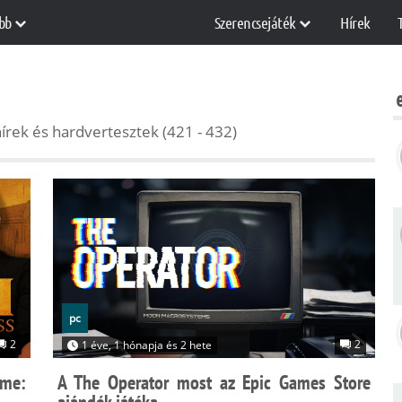
bb
Szerencsejáték
Hírek
írek és hardvertesztek (421 - 432)
pc
2
2
1 éve, 1 hónapja és 2 hete
ome:
A The Operator most az Epic Games Store