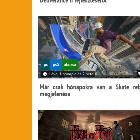
Deliverance II fejlesztéséről
pc
ps5
xboxsx
1 éve, 1 hónapja és 2 hete
Már csak hónapokra van a Skate re
megjelenése