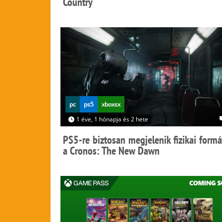
Country
pc
ps5
xboxsx
1 éve, 1 hónapja és 2 hete
PS5-re biztosan megjelenik fizikai form
a Cronos: The New Dawn