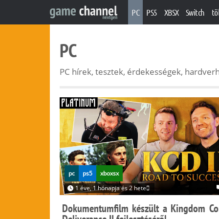
PC
PS5
XBSX
Switch
tö
PC
PC hírek, tesztek, érdekességek, hardverh
pc
ps5
xboxsx
1 éve, 1 hónapja és 2 hete
Dokumentumfilm készült a Kingdom C