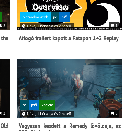
nintendo-switch
pc
ps5
3
1
1 éve, 1 hónapja és 2 hete
 the
Átfogó trailert kapott a Patapon 1+2 Replay
pc
ps5
xboxsx
2
3
1 éve, 1 hónapja és 2 hete
 Old
Vegyesen kezdett a Remedy lövöldéje, az