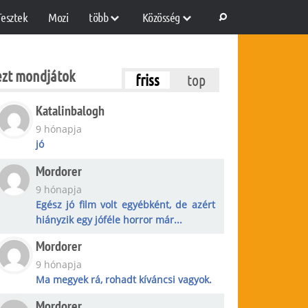
Tesztek
Mozi
több
Közösség
ezt mondjátok
friss
top
Katalinbalogh
9 hónapja
jó
Mordorer
9 hónapja
Egész jó film volt egyébként, de azért
hiányzik egy jóféle horror már...
Mordorer
9 hónapja
Ma megyek rá, rohadt kíváncsi vagyok.
Mordorer