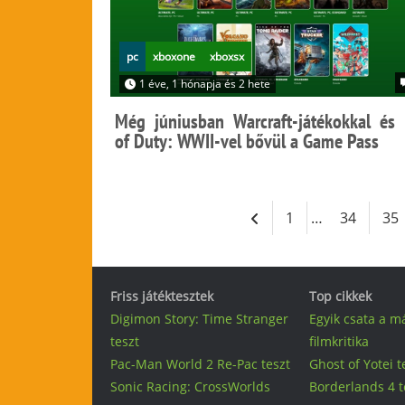
pc
xboxone
xboxsx
1 éve, 1 hónapja és 2 hete
Még júniusban Warcraft-játékokkal és 
of Duty: WWII-vel bővül a Game Pass
1
…
34
35
Friss játéktesztek
Top cikkek
Digimon Story: Time Stranger
Egyik csata a m
teszt
filmkritika
Pac-Man World 2 Re-Pac teszt
Ghost of Yotei t
Sonic Racing: CrossWorlds
Borderlands 4 t