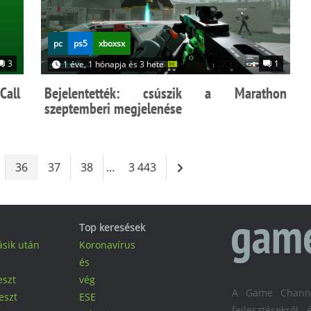
pc
ps5
xboxsx
3
1
1 éve, 1 hónapja és 3 hete
Call
Bejelentették: csúszik a Marathon
szeptemberi megjelenése
36
37
38
…
3 443
Top keresések
ásik után
Koronavírus
és
eszt
vég
A Game Channel
eszt
ESE
fejlesztésekrő