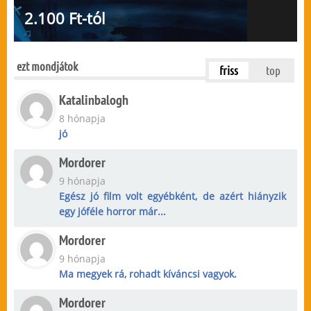
2.100 Ft-tól
ezt mondjátok
friss
top
Katalinbalogh
8 hónapja
jó
Mordorer
9 hónapja
Egész jó film volt egyébként, de azért hiányzik
egy jóféle horror már...
Mordorer
9 hónapja
Ma megyek rá, rohadt kíváncsi vagyok.
Mordorer