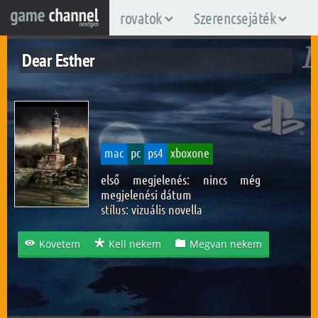
rovatok
Szerencsejáték
Dear Esther
mac
pc
ps4
xboxone
első megjelenés: nincs még
megjelenési dátum
stílus:
vizuális novella
Követem
Kell nekem
Megvan nekem