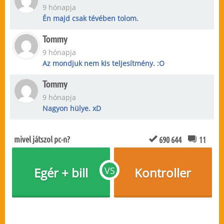
9 hónapja
Én majd csak tévében tolom.
Tommy
9 hónapja
Az mondjuk nem kis teljesítmény. :O
Tommy
9 hónapja
Nagyon hülye. xD
mivel játszol pc-n?
690 644
11
Egér + bill
VS
Kontroller