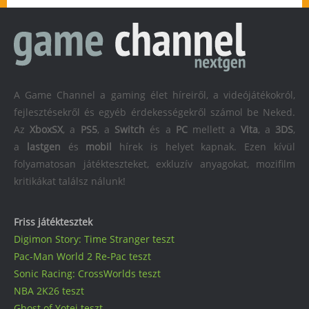
A Game Channel a gaming élet híreiről, a videójátékokról,
fejlesztésekről és egyéb érdekességekről számol be Neked.
Az
XboxSX
, a
PS5
, a
Switch
és a
PC
mellett a
Vita
, a
3DS
,
a
lastgen
és
mobil
hírek is helyet kapnak. Ezen kívül
folyamatosan játékteszteket, exkluzív anyagokat, mozifilm
kritikákat találsz nálunk!
Friss játéktesztek
Digimon Story: Time Stranger teszt
Pac-Man World 2 Re-Pac teszt
Sonic Racing: CrossWorlds teszt
NBA 2K26 teszt
Ghost of Yotei teszt