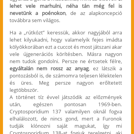
lehet vele marhulni, néha tán még fel is
nevetünk a poénokon
, de az alapkoncepció
továbbra sem világos.
Ha a „rútkózt” keressük, akkor nagyjából arra
lehet kilyukadni, hogy valamelyik fejes imádta
kölyökkorában ezt a cuccot és most játszani akar
vele újgenerációs körítésben. Másra nagyon
nem tudok gondolni. Persze ne értsetek félre,
egyáltalán nem rossz az anyag
, ez látszik a
pontozásból is, de számomra teljesen lélektelen
és üres. Meg persze nagyon erőltetett
legtöbbször.
A történet tíz évvel játszódik az előzmények
után, egészen pontosan 1969-ben.
Cryptosporidium 137 valamilyen oknál fogva
elhalálozott, de nincs gond, mert a Furonok
tudják klónozni saját magukat, így mi
Cryptosporidium 138-at fogjuk terelgetni, aki