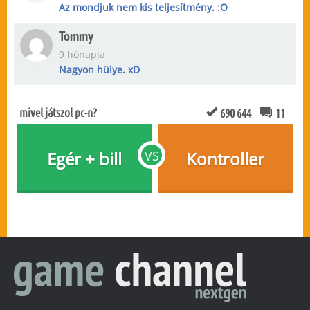
Az mondjuk nem kis teljesítmény. :O
Tommy
9 hónapja
Nagyon hülye. xD
mivel játszol pc-n?
690 644
11
Egér + bill
VS
Kontroller