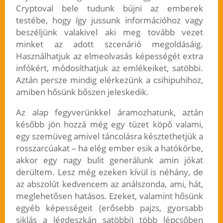
Cryptoval bele tudunk bújni az emberek
testébe, hogy így jussunk információhoz vagy
beszéljünk valakivel aki meg tovább vezet
minket az adott szcenárió megoldásáig.
Használhatjuk az elmeolvasás képességét extra
infókért, módosíthatjuk az emlékeiket, satöbbi.
Aztán persze mindig elérkezünk a csihipuhihoz,
amiben hősünk bőszen jeleskedik.
Az alap fegyverünkkel áramozhatunk, aztán
később jön hozzá még egy tüzet köpő valami,
egy szemüveg amivel táncolásra késztethetjük a
rosszarcúakat – ha elég ember esik a hatókörbe,
akkor egy nagy bulit generálunk amin jókat
derültem. Lesz még ezeken kívül is néhány, de
az abszolút kedvencem az análszonda, ami, hát,
meglehetősen hatásos. Ezeket, valamint hősünk
egyéb képességeit (erősebb pajzs, gyorsabb
siklás a légdeszkán satöbbi) több lépcsőben