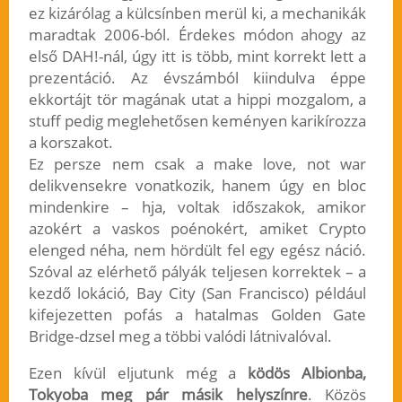
ez kizárólag a külcsínben merül ki, a mechanikák
maradtak 2006-ból. Érdekes módon ahogy az
első DAH!-nál, úgy itt is több, mint korrekt lett a
prezentáció. Az évszámból kiindulva éppe
ekkortájt tör magának utat a hippi mozgalom, a
stuff pedig meglehetősen keményen karikírozza
a korszakot.
Ez persze nem csak a make love, not war
delikvensekre vonatkozik, hanem úgy en bloc
mindenkire – hja, voltak időszakok, amikor
azokért a vaskos poénokért, amiket Crypto
elenged néha, nem hördült fel egy egész náció.
Szóval az elérhető pályák teljesen korrektek – a
kezdő lokáció, Bay City (San Francisco) például
kifejezetten pofás a hatalmas Golden Gate
Bridge-dzsel meg a többi valódi látnivalóval.
Ezen kívül eljutunk még a
ködös Albionba,
Tokyoba meg pár másik helyszínre
. Közös