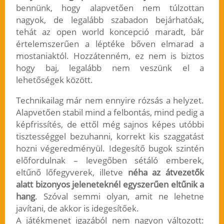
bennünk, hogy alapvetően nem túlzottan
nagyok, de legalább szabadon bejárhatóak,
tehát az open world koncepció maradt, bár
értelemszerűen a léptéke bőven elmarad a
mostaniaktól. Hozzátenném, ez nem is biztos
hogy baj, legalább nem veszünk el a
lehetőségek között.
Technikailag már nem ennyire rózsás a helyzet.
Alapvetően stabil mind a felbontás, mind pedig a
képfrissítés, de ettől még sajnos képes utóbbi
tisztességgel bezuhanni, korrekt kis szaggatást
hozni végeredményül. Idegesítő bugok szintén
előfordulnak – levegőben sétáló emberek,
eltűnő lőfegyverek, illetve
néha az átvezetők
alatt bizonyos jeleneteknél egyszerűen eltűnik a
hang
. Szóval semmi olyan, amit ne lehetne
javítani, de akkor is idegesítőek.
A játékmenet igazából nem nagyon változott: