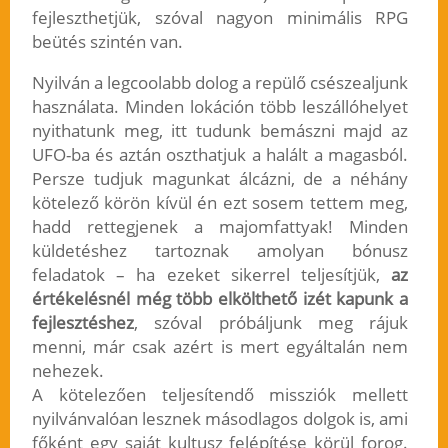
fejleszthetjük, szóval nagyon minimális RPG
beütés szintén van.
Nyilván a legcoolabb dolog a repülő csészealjunk
használata. Minden lokáción több leszállóhelyet
nyithatunk meg, itt tudunk bemászni majd az
UFO-ba és aztán oszthatjuk a halált a magasból.
Persze tudjuk magunkat álcázni, de a néhány
kötelező körön kívül én ezt sosem tettem meg,
hadd rettegjenek a majomfattyak! Minden
küldetéshez tartoznak amolyan bónusz
feladatok – ha ezeket sikerrel teljesítjük,
az
értékelésnél még több elkölthető izét kapunk a
fejlesztéshez
, szóval próbáljunk meg rájuk
menni, már csak azért is mert egyáltalán nem
nehezek.
A kötelezően teljesítendő missziók mellett
nyilvánvalóan lesznek másodlagos dolgok is, ami
főként egy saját kultusz felépítése körül forog.