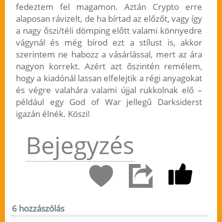
fedeztem fel magamon. Aztán Crypto erre
alaposan rávizelt, de ha bírtad az előzőt, vagy így
a nagy őszi/téli dömping előtt valami könnyedre
vágynál és még bírod ezt a stílust is, akkor
szerintem ne habozz a vásárlással, mert az ára
nagyon korrekt. Azért azt őszintén remélem,
hogy a kiadónál lassan elfelejtik a régi anyagokat
és végre valahára valami újjal rukkolnak elő –
például egy God of War jellegű Darksiderst
igazán élnék. Köszi!
Bejegyzés
6 hozzászólás