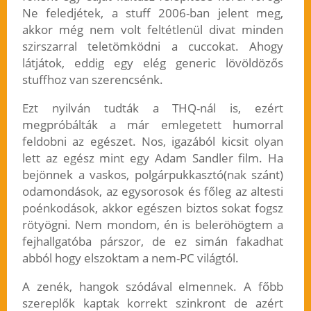
Ne feledjétek, a stuff 2006-ban jelent meg,
akkor még nem volt feltétlenül divat minden
szirszarral teletömködni a cuccokat. Ahogy
látjátok, eddig egy elég generic lövöldözős
stuffhoz van szerencsénk.
Ezt nyilván tudták a THQ-nál is, ezért
megpróbálták a már emlegetett humorral
feldobni az egészet. Nos, igazából kicsit olyan
lett az egész mint egy Adam Sandler film. Ha
bejönnek a vaskos, polgárpukkasztó(nak szánt)
odamondások, az egysorosok és főleg az altesti
poénkodások, akkor egészen biztos sokat fogsz
rötyögni. Nem mondom, én is beleröhögtem a
fejhallgatóba párszor, de ez simán fakadhat
abból hogy elszoktam a nem-PC világtól.
A zenék, hangok szódával elmennek. A főbb
szereplők kaptak korrekt szinkront de azért