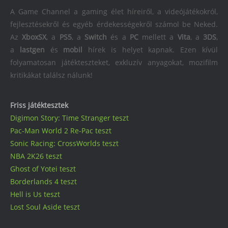
A Game Channel a gaming élet híreiről, a videójátékokról,
fejlesztésekről és egyéb érdekességekről számol be Neked.
Az
XboxSX
, a
PS5
, a
Switch
és a
PC
mellett a
Vita
, a
3DS
,
a
lastgen
és
mobil
hírek is helyet kapnak. Ezen kívül
folyamatosan játékteszteket, exkluzív anyagokat, mozifilm
kritikákat találsz nálunk!
Friss játéktesztek
Digimon Story: Time Stranger teszt
Pac-Man World 2 Re-Pac teszt
Sonic Racing: CrossWorlds teszt
NBA 2K26 teszt
Ghost of Yotei teszt
Borderlands 4 teszt
Hell is Us teszt
Lost Soul Aside teszt