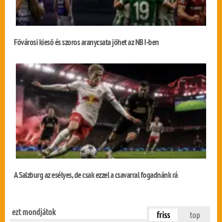
Fővárosi kieső és szoros aranycsata jöhet az NB I-ben
A Salzburg az esélyes, de csak ezzel a csavarral fogadnánk rá
ezt mondjátok
friss
top