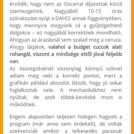
érződik, hogy nem az Oscarral díjazottak közül
szemezgettek. Nagyjából 10-15 órás
szórakozást nyújt a DAH!2 annak függvényében,
hogy mennyire megyünk rá a gyűjtögethető
dolgokra – ez nagyjából korrektnek mondható.
Ahogyan az árazásnál sem szalad meg a ceruza.
Ahogy látjátok,
valahol a budget cuccok alatt
rohangál, viszont a minősége ettől jóval feljebb
van
.
Az összegzésénél viszonylag könnyű szívvel
adtam meg neki a korrekt pontot, mert a
grafikán például abszolút látszik, hogy jó sokat
foglalkoztak vele. A mechanikákhoz nem
nyúltak, de azok többé-kevésbé most is
működnek.
Engem alapvetően teljesen hidegen hagyott a
program (már anno sem érdekelt), de voltak
szekvenciák amikor a lelkesedés parazsát