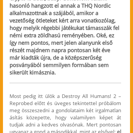
hasonló hangzott el annak a THQ Nordic
alkalmazottnak a szájából, amikor a
vezetőség ötleteket kért arra vonatkozólag,
hogy melyik régebbi játékukat támasszák fel
némi extra zöldhasú reményében. Oké, ez
így nem pontos, mert jelen alanyunk első
részét majdnem napra pontosan két éve
már kiadták újra, de a középszerűség
posványából semmilyen formában sem
sikerült kimásznia.
Most pedig itt ülök a Destroy All Humans! 2 –
Reprobed előtt és üveges tekintettel próbálom
meg összeszedni a gondolataim két irgalmatlan
ásítás közepette, hogy valamilyen képet át
tudjak adni a kedves olvasónak. Mert pontosan
ugyanaz a gond a másodikkal, mint az elsővel:
el