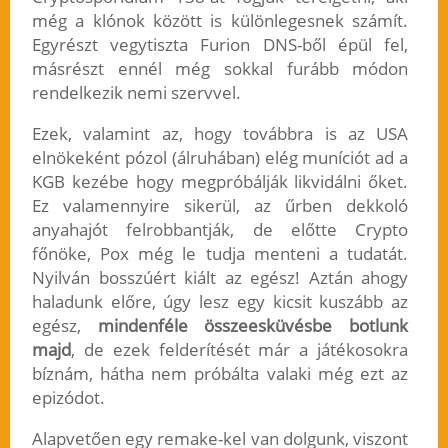
még a klónok között is különlegesnek számít.
Egyrészt vegytiszta Furion DNS-ből épül fel,
másrészt ennél még sokkal furább módon
rendelkezik nemi szervvel.
Ezek, valamint az, hogy továbbra is az USA
elnökeként pózol (álruhában) elég muníciót ad a
KGB kezébe hogy megpróbálják likvidálni őket.
Ez valamennyire sikerül, az űrben dekkoló
anyahajót felrobbantják, de előtte Crypto
főnöke, Pox még le tudja menteni a tudatát.
Nyilván bosszúért kiált az egész! Aztán ahogy
haladunk előre, úgy lesz egy kicsit kuszább az
egész,
mindenféle összeesküvésbe botlunk
majd
, de ezek felderítését már a játékosokra
bíznám, hátha nem próbálta valaki még ezt az
epizódot.
Alapvetően egy remake-kel van dolgunk, viszont