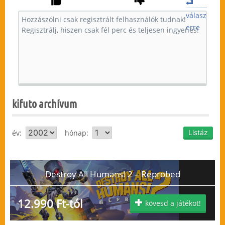
válasz
erre
kifuto archívum
év:
hónap:
Destroy All Humans! 2 – Reprobed
12.990 Ft-tól
kövesd a játékot!