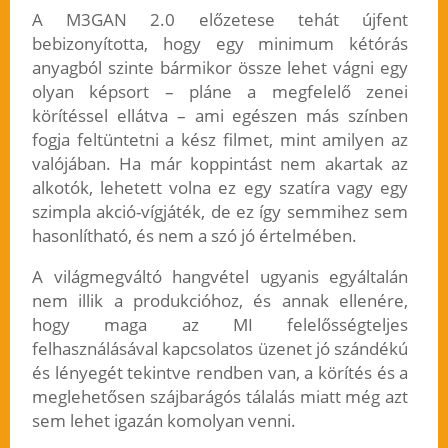
A M3GAN 2.0 előzetese tehát újfent
bebizonyította, hogy egy minimum kétórás
anyagból szinte bármikor össze lehet vágni egy
olyan képsort – pláne a megfelelő zenei
körítéssel ellátva – ami egészen más színben
fogja feltüntetni a kész filmet, mint amilyen az
valójában. Ha már koppintást nem akartak az
alkotók, lehetett volna ez egy szatíra vagy egy
szimpla akció-vígjáték, de ez így semmihez sem
hasonlítható, és nem a szó jó értelmében.
A világmegváltó hangvétel ugyanis egyáltalán
nem illik a produkcióhoz, és annak ellenére,
hogy maga az MI felelősségteljes
felhasználásával kapcsolatos üzenet jó szándékú
és lényegét tekintve rendben van, a körítés és a
meglehetősen szájbarágós tálalás miatt még azt
sem lehet igazán komolyan venni.