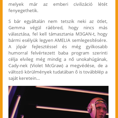
melyek már az emberi civilizáció létét
fenyegethetik.
S bár egyáltalán nem tetszik neki az ötlet,
Gemma végül ráébred, hogy nincs más
választása, fel kell támasztania M3GAN-t, hogy
bármi esélyük legyen AMELIA semlegesítésére.
A jópár fejlesztéssel és még gyilkosabb
humorral felvértezett baba program szerinti
célja elvileg még mindig a nő unokahúgának,
Cady-nek (Violet McGraw) a megvédése, de a
változó körülmények tudatában ő is továbblép a
saját keretein…