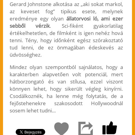
Gerard Johnstone alkotása az „aki sokat markol,
az keveset fog” tipikus esete, melynek
eredménye egy olyan
állatorvosi ló, ami ezer
sebből vérzik
. Sci-fiként gyakorlatilag
értékelhetetlen, de filmként is igen nehéz hová
tenni. Tény, hogy időnként egész szórakoztató
tud lenni, de ez önmagában édeskevés az
üdvösséghez.
Mindez olyan szempontból sajnálatos, hogy a
karakterben alapvetően volt potenciál, mert
hátborzongató és van stílusa, ezzel viszont
könnyen lehet, hogy sikerült végleg kinyírni.
Csodálkoznék, ha lenne még folytatás, de a
fejőstehenekre szakosodott Hollywoodnál
sosem lehet tudni…