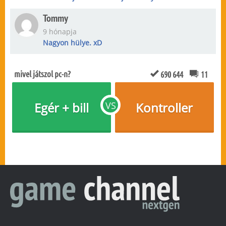
Tommy
9 hónapja
Nagyon hülye. xD
mivel játszol pc-n?
690 644
11
Egér + bill
VS
Kontroller