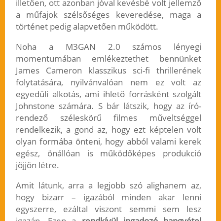
illetően, ott azonban jóval kevésbé volt jellemző
a műfajok szélsőséges keveredése, maga a
történet pedig alapvetően működött.
Noha a M3GAN 2.0 számos lényegi
momentumában emlékeztethet bennünket
James Cameron klasszikus sci-fi thrillerének
folytatására, nyilvánvalóan nem ez volt az
egyedüli alkotás, ami ihlető forrásként szolgált
Johnstone számára. S bár látszik, hogy az író-
rendező széleskörű filmes műveltséggel
rendelkezik, a gond az, hogy ezt képtelen volt
olyan formába önteni, hogy abból valami kerek
egész, önállóan is működőképes produkció
jöjjön létre.
Amit látunk, arra a legjobb szó alighanem az,
hogy bizarr – igazából minden akar lenni
egyszerre, ezáltal viszont semmi sem lesz
igazán. Ezen a
rendkívül ingadozó hangvétel