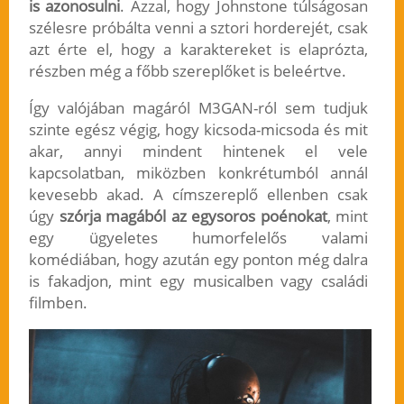
is azonosulni
. Azzal, hogy Johnstone túlságosan
szélesre próbálta venni a sztori horderejét, csak
azt érte el, hogy a karaktereket is elaprózta,
részben még a főbb szereplőket is beleértve.
Így valójában magáról M3GAN-ról sem tudjuk
szinte egész végig, hogy kicsoda-micsoda és mit
akar, annyi mindent hintenek el vele
kapcsolatban, miközben konkrétumból annál
kevesebb akad. A címszereplő ellenben csak
úgy
szórja magából az egysoros poénokat
, mint
egy ügyeletes humorfelelős valami
komédiában, hogy azután egy ponton még dalra
is fakadjon, mint egy musicalben vagy családi
filmben.