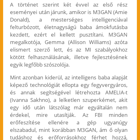
A történet szerint két évvel az első rész
eseményei után járunk, amikor is M3GAN (Amie
Donald), a mesterséges intelligenciával
felturbózott, életnagyságú baba ámokfutásba
kezdett, ezért el kellett pusztítani. M3GAN
megalkotója, Gemma (Allison Williams) azóta
elismert szerző lett, és az MI szabályokhoz
kötött felhasználásának, illetve fejlesztésének
egyik legfőbb szószolója.
Mint azonban kiderül, az intelligens baba alapját
képező technológiát ellopta egy fegyvergyáros,
és annak segítségével létrehozta AMELIA-t
(Ivanna Sakhno), a lelketlen szuperkémet, akit
egy idő után látszólag már egyáltalán nem
érdekel, mire utasítják. Az FBI minden
erőfeszítése ellenére a gép ugyanúgy
elszabadul, mint korábban M3GAN, ám ő olyan
tudáshoz és erőforrásokhoz férhet hozzá,