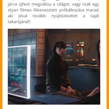
járva újfent megváltsa a világot, vagy csak egy
olyan filmes fékevesztett próbálkozása marad,
aki jóval tovább nyújtózkodott a saját
takarójánál?