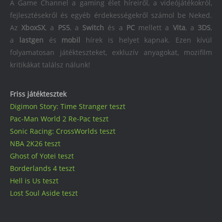
A Game Channel a gaming élet híreiről, a videójátékokról,
fejlesztésekről és egyéb érdekességekről számol be Neked.
Az
XboxSX
, a
PS5
, a
Switch
és a
PC
mellett a
Vita
, a
3DS
,
a
lastgen
és
mobil
hírek is helyet kapnak. Ezen kívül
folyamatosan játékteszteket, exkluzív anyagokat, mozifilm
kritikákat találsz nálunk!
Friss játéktesztek
Digimon Story: Time Stranger teszt
Pac-Man World 2 Re-Pac teszt
Sonic Racing: CrossWorlds teszt
NBA 2K26 teszt
Ghost of Yotei teszt
Borderlands 4 teszt
Hell is Us teszt
Lost Soul Aside teszt