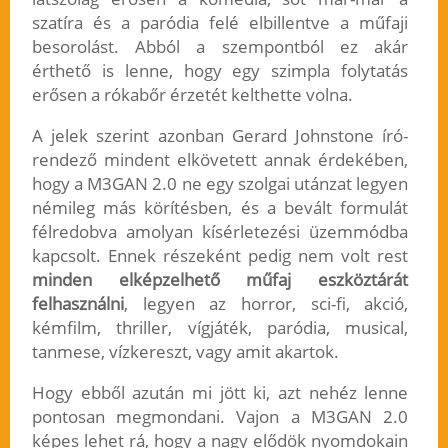
szatíra és a paródia felé elbillentve a műfaji
besorolást. Abból a szempontból ez akár
érthető is lenne, hogy egy szimpla folytatás
erősen a rókabőr érzetét kelthette volna.
A jelek szerint azonban Gerard Johnstone író-
rendező mindent elkövetett annak érdekében,
hogy a M3GAN 2.0 ne egy szolgai utánzat legyen
némileg más körítésben, és a bevált formulát
félredobva amolyan kísérletezési üzemmódba
kapcsolt. Ennek részeként pedig nem volt rest
minden elképzelhető műfaj eszköztárát
felhasználni
, legyen az horror, sci-fi, akció,
kémfilm, thriller, vígjáték, paródia, musical,
tanmese, vízkereszt, vagy amit akartok.
Hogy ebből azután mi jött ki, azt nehéz lenne
pontosan megmondani. Vajon a M3GAN 2.0
képes lehet rá, hogy a nagy elődök nyomdokain