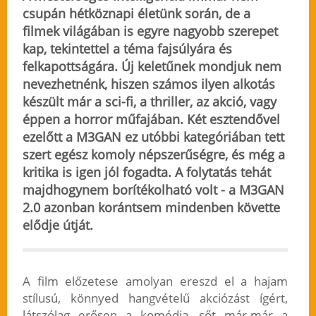
csupán hétköznapi életünk során, de a
filmek világában is egyre nagyobb szerepet
kap, tekintettel a téma fajsúlyára és
felkapottságára. Új keletűnek mondjuk nem
nevezhetnénk, hiszen számos ilyen alkotás
készült már a sci-fi, a thriller, az akció, vagy
éppen a horror műfajában. Két esztendővel
ezelőtt a M3GAN ez utóbbi kategóriában tett
szert egész komoly népszerűségre, és még a
kritika is igen jól fogadta. A folytatás tehát
majdhogynem borítékolható volt - a M3GAN
2.0 azonban korántsem mindenben követte
elődje útját.
A film előzetese amolyan ereszd el a hajam
stílusú, könnyed hangvételű akciózást ígért,
látszólag erősen a komédia, sőt már-már a