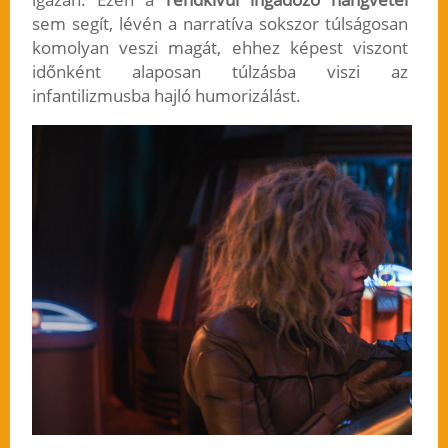
sem segít, lévén a narratíva sokszor túlságosan
komolyan veszi magát, ehhez képest viszont
időnként alaposan túlzásba viszi az
infantilizmusba hajló humorizálást.