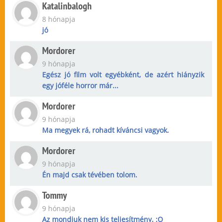
Katalinbalogh
8 hónapja
jó
Mordorer
9 hónapja
Egész jó film volt egyébként, de azért hiányzik
egy jóféle horror már...
Mordorer
9 hónapja
Ma megyek rá, rohadt kíváncsi vagyok.
Mordorer
9 hónapja
Én majd csak tévében tolom.
Tommy
9 hónapja
Az mondjuk nem kis teljesítmény. :O